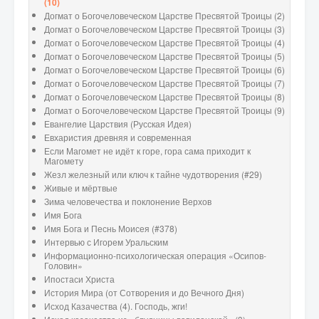
(10)
Догмат о Богочеловеческом Царстве Пресвятой Троицы (2)
Догмат о Богочеловеческом Царстве Пресвятой Троицы (3)
Догмат о Богочеловеческом Царстве Пресвятой Троицы (4)
Догмат о Богочеловеческом Царстве Пресвятой Троицы (5)
Догмат о Богочеловеческом Царстве Пресвятой Троицы (6)
Догмат о Богочеловеческом Царстве Пресвятой Троицы (7)
Догмат о Богочеловеческом Царстве Пресвятой Троицы (8)
Догмат о Богочеловеческом Царстве Пресвятой Троицы (9)
Евангелие Царствия (Русская Идея)
Евхаристия древняя и современная
Если Магомет не идёт к горе, гора сама приходит к
Магомету
Жезл железный или ключ к тайне чудотворения (#29)
Живые и мёртвые
Зима человечества и поклонение Верхов
Имя Бога
Имя Бога и Песнь Моисея (#378)
Интервью с Игорем Уральским
Информационно-психологическая операция «Осипов-
Головин»
Ипостаси Христа
История Мира (от Сотворения и до Вечного Дня)
Исход Казачества (4). Господь, жги!