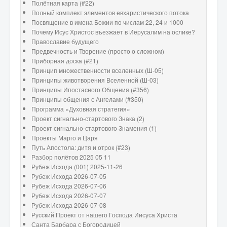
Полётная карта (#22)
Полный комплект элементов евхаристического потока
Посвящение в имена Божии по числам 22, 24 и 1000
Почему Исус Христос въезжает в Иерусалим на ослике?
Православие будущего
Предвечность и Творение (просто о сложном)
Приборная доска (#21)
Принцип множественности вселенных (Ш-05)
Принципы животворения Вселенной (Ш-03)
Принципы Ипостасного Общения (#356)
Принципы общения с Ангелами (#350)
Программа «Духовная стратегия»
Проект сигнально-стартового Знака (2)
Проект сигнально-стартового Знамения (1)
Проекты Марго и Царя
Путь Апостола: дитя и отрок (#23)
Разбор полётов 2025 05 11
Рубеж Исхода (001) 2025-11-26
Рубеж Исхода 2026-07-05
Рубеж Исхода 2026-07-06
Рубеж Исхода 2026-07-07
Рубеж Исхода 2026-07-08
Русский Проект от нашего Господа Иисуса Христа
Санта Барбара с Богородицей