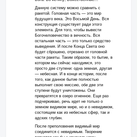
Данную систему можно сравнить с
ракетой. Головная часть — это мир
будущего века. Это Восьмой День. Вся
конструкция существует ради этого
элемента. Для того, чтобы вывести
Богочеловечество в вечность. Вся
остальная часть — это только средство
выведения. И после Конца Света оно
будет сброшено, отрезано от головной
части ракеты. Таким образом, то бытие, в
котором мы сейчас находимся, это
просто две ступени: одна земная, другая
— небесная. И в конце истории, после
того, как данное бытие полностью
выполнит свою миссию, обе две эти
ступени будут уничтожены. Они
превратятся в озеро огненное. Еще раз
подчеркиваю, речь идет не только о
земном видимом мире, но и о невидимом,
состоящем как из небесных сфер, так и
адских глубин.
После преполовения видимый мир
соединится с невидимым. Творение
вернется как бы к изначальному