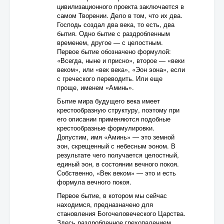
цивилизационного проекта заключается в
самом Творении. Дело в том, что их два.
Господь создал два века, то есть, два
бытия. Одно бытие с раздробленным
временем, другое — с целостным.
Первое бытие обозначено формулой:
«Всегда, ныне и присно», второе — «веки
веком», или «век века», «Эон эона», если
с греческого переводить. Или еще
проще, именем «Аминь».
Бытие мира будущего века имеет
крестообразную структуру, поэтому при
его описании применяются подобные
крестообразные формулировки.
Допустим, имя «Аминь» — это земной
эон, скрещенный с небесным эоном. В
результате чего получается целостный,
единый эон, в состоянии вечного покоя.
Собственно, «Век веком» — это и есть
формула вечного покоя.
Первое бытие, в котором мы сейчас
находимся, предназначено для
становления Богочеловеческого Царства.
Здесь раздробленное грехопадением,