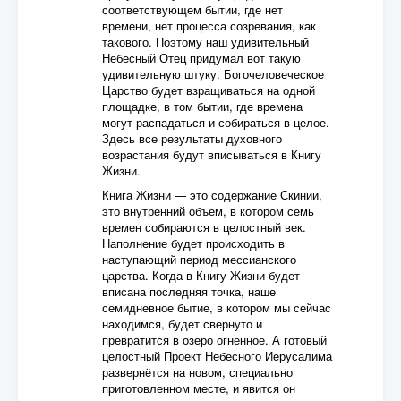
соответствующем бытии, где нет
времени, нет процесса созревания, как
такового. Поэтому наш удивительный
Небесный Отец придумал вот такую
удивительную штуку. Богочеловеческое
Царство будет взращиваться на одной
площадке, в том бытии, где времена
могут распадаться и собираться в целое.
Здесь все результаты духовного
возрастания будут вписываться в Книгу
Жизни.
Книга Жизни — это содержание Скинии,
это внутренний объем, в котором семь
времен собираются в целостный век.
Наполнение будет происходить в
наступающий период мессианского
царства. Когда в Книгу Жизни будет
вписана последняя точка, наше
семидневное бытие, в котором мы сейчас
находимся, будет свернуто и
превратится в озеро огненное. А готовый
целостный Проект Небесного Иерусалима
развернётся на новом, специально
приготовленном месте, и явится он