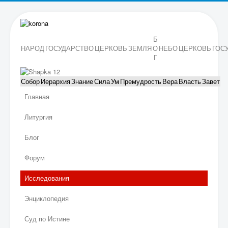
Б
НАРОД
ГОСУДАРСТВО
ЦЕРКОВЬ
ЗЕМЛЯ
О
НЕБО
ЦЕРКОВЬ
ГОС
Г
Собор
Иерархия
Знание
Сила
Ум
Премудрость
Вера
Власть
Завет
Главная
Литургия
Блог
Форум
Исследования
Энциклопедия
Суд по Истине