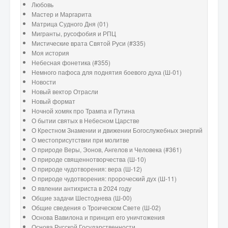
Любовь
Мастер и Маргарита
Матрица Судного Дня (01)
Мигранты, русофобия и РПЦ
Мистические врата Святой Руси (#335)
Моя история
Небесная фонетика (#355)
Немного пафоса для поднятия боевого духа (Ш-01)
Новости
Новый вектор Отрасли
Новый формат
Ночной хомяк про Трампа и Путина
О бытии святых в Небесном Царстве
О Крестном Знамении и движении Богослужебных энергий
О местоприсутствии при молитве
О природе Веры, Эонов, Ангелов и Человека (#361)
О природе священнотворчества (Ш-10)
О природе чудотворения: вера (Ш-12)
О природе чудотворения: пророческий дух (Ш-11)
О явлении антихриста в 2024 году
Общие задачи Шестоднева (Ш-00)
Общие сведения о Троическом Свете (Ш-02)
Основа Вавилона и принцип его уничтожения
Основа Русской Государственности