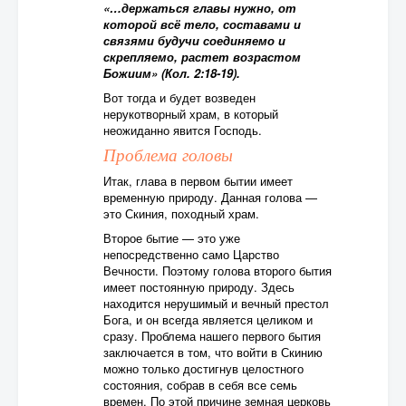
«…держаться главы нужно, от
которой всё тело, составами и
связями будучи соединяемо и
скрепляемо, растет возрастом
Божиим» (Кол. 2:18-19).
Вот тогда и будет возведен
нерукотворный храм, в который
неожиданно явится Господь.
Проблема головы
Итак, глава в первом бытии имеет
временную природу. Данная голова —
это Скиния, походный храм.
Второе бытие — это уже
непосредственно само Царство
Вечности. Поэтому голова второго бытия
имеет постоянную природу. Здесь
находится нерушимый и вечный престол
Бога, и он всегда является целиком и
сразу. Проблема нашего первого бытия
заключается в том, что войти в Скинию
можно только достигнув целостного
состояния, собрав в себя все семь
времен. По этой причине земная церковь