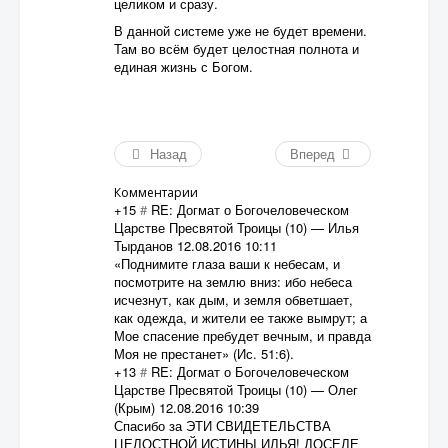
целиком и сразу.
В данной системе уже не будет времени.
Там во всём будет целостная полнота и
единая жизнь с Богом.
Назад
Вперед
Комментарии
+15
#
RE: Догмат о Богочеловеческом
Царстве Пресвятой Троицы (10)
—
Илья
Тырданов
12.08.2016 10:11
«Поднимите глаза ваши к небесам, и
посмотрите на землю вниз: ибо небеса
исчезнут, как дым, и земля обветшает,
как одежда, и жители ее также вымрут; а
Мое спасение пребудет вечным, и правда
Моя не престанет» (Ис. 51:6).
+13
#
RE: Догмат о Богочеловеческом
Царстве Пресвятой Троицы (10)
—
Олег
(Крым)
12.08.2016 10:39
Спасибо за ЭТИ СВИДЕТЕЛЬСТВА
ЦЕЛОСТНОЙ ИСТИНЫ ИЛЬЯ! ДОСЕЛЕ