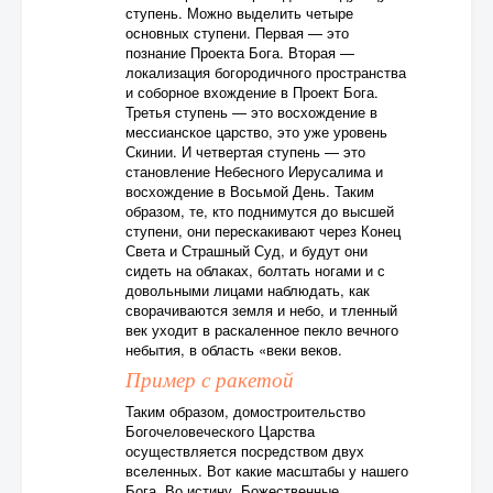
ступень. Можно выделить четыре
основных ступени. Первая — это
познание Проекта Бога. Вторая —
локализация богородичного пространства
и соборное вхождение в Проект Бога.
Третья ступень — это восхождение в
мессианское царство, это уже уровень
Скинии. И четвертая ступень — это
становление Небесного Иерусалима и
восхождение в Восьмой День. Таким
образом, те, кто поднимутся до высшей
ступени, они перескакивают через Конец
Света и Страшный Суд, и будут они
сидеть на облаках, болтать ногами и с
довольными лицами наблюдать, как
сворачиваются земля и небо, и тленный
век уходит в раскаленное пекло вечного
небытия, в область «веки веков.
Пример с ракетой
Таким образом, домостроительство
Богочеловеческого Царства
осуществляется посредством двух
вселенных. Вот какие масштабы у нашего
Бога. Во истину, Божественные…