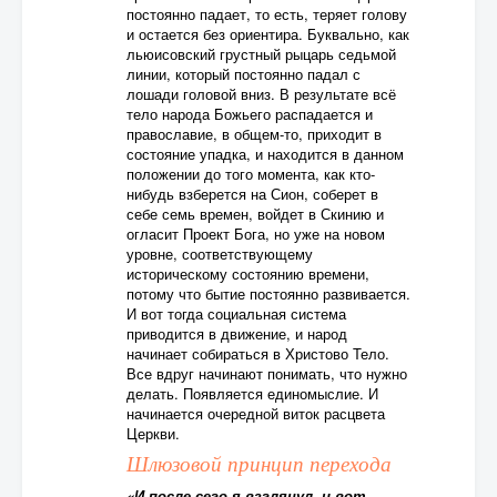
постоянно падает, то есть, теряет голову
и остается без ориентира. Буквально, как
льюисовский грустный рыцарь седьмой
линии, который постоянно падал с
лошади головой вниз. В результате всё
тело народа Божьего распадается и
православие, в общем-то, приходит в
состояние упадка, и находится в данном
положении до того момента, как кто-
нибудь взберется на Сион, соберет в
себе семь времен, войдет в Скинию и
огласит Проект Бога, но уже на новом
уровне, соответствующему
историческому состоянию времени,
потому что бытие постоянно развивается.
И вот тогда социальная система
приводится в движение, и народ
начинает собираться в Христово Тело.
Все вдруг начинают понимать, что нужно
делать. Появляется единомыслие. И
начинается очередной виток расцвета
Церкви.
Шлюзовой принцип перехода
«И после сего я взглянул, и вот,