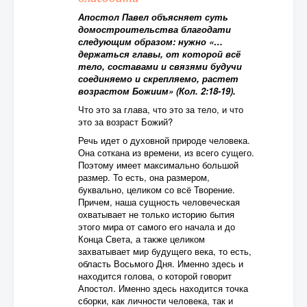
Апостол Павел объясняет суть
домостроительства благодати
следующим образом: нужно «…
держаться главы, от которой всё
тело, составами и связями будучи
соединяемо и скрепляемо, растет
возрастом Божиим» (Кол. 2:18-19).
Что это за глава, что это за тело, и что
это за возраст Божий?
Речь идет о духовной природе человека.
Она соткана из времени, из всего сущего.
Поэтому имеет максимально большой
размер. То есть, она размером,
буквально, целиком со всё Творение.
Причем, наша сущность человеческая
охватывает не только историю бытия
этого мира от самого его начала и до
Конца Света, а также целиком
захватывает мир будущего века, то есть,
область Восьмого Дня. Именно здесь и
находится голова, о которой говорит
Апостол. Именно здесь находится точка
сборки, как личности человека, так и