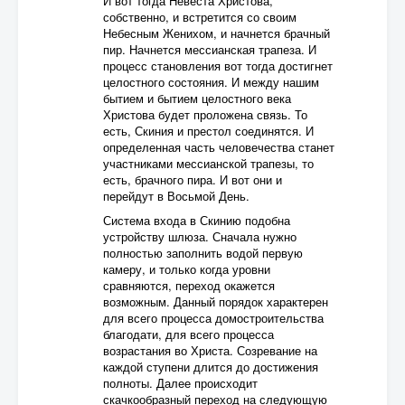
И вот тогда Невеста Христова,
собственно, и встретится со своим
Небесным Женихом, и начнется брачный
пир. Начнется мессианская трапеза. И
процесс становления вот тогда достигнет
целостного состояния. И между нашим
бытием и бытием целостного века
Христова будет проложена связь. То
есть, Скиния и престол соединятся. И
определенная часть человечества станет
участниками мессианской трапезы, то
есть, брачного пира. И вот они и
перейдут в Восьмой День.
Система входа в Скинию подобна
устройству шлюза. Сначала нужно
полностью заполнить водой первую
камеру, и только когда уровни
сравняются, переход окажется
возможным. Данный порядок характерен
для всего процесса домостроительства
благодати, для всего процесса
возрастания во Христа. Созревание на
каждой ступени длится до достижения
полноты. Далее происходит
скачкообразный переход на следующую