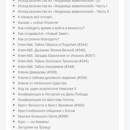
Исход казачества из «блудницы вавилонской» (3)
Исход казачества из «блудницы вавилонской» Часть I
Исход казачества из «блудницы вавилонской». Часть II
К Началу всё готово!..
Казаки + собор Отрасли
Как победить время и войти в вечность?
Как создавался «Новый Завет»
Как устроена благодать?
Ключ №4. Тайна Образа и Подобия (#344)
Ключ №5. Дыхание Жизни Вечной (#346)
Ключ №5. Загадка Евангелия от Иоанна (#347)
Ключ №5. Тайна Логосов и Тропосов (#345)
Ключ №6. Тайна Херувимов (#348)
Ключи Давидовы (#338)
Ключи к тайнам духовного видения (#336)
Ключи от Небесного Царства
Код св. царя-искупителя Николая II
Конференция и Литургия на День Победы
Конференция по Шестому Ангелу
Крест Вечности и Крест Времени (#363)
Крестообразное общение с Богом
Крылья Большого Орла (#289)
Курс — на Кремль!
Литургия на Троицу