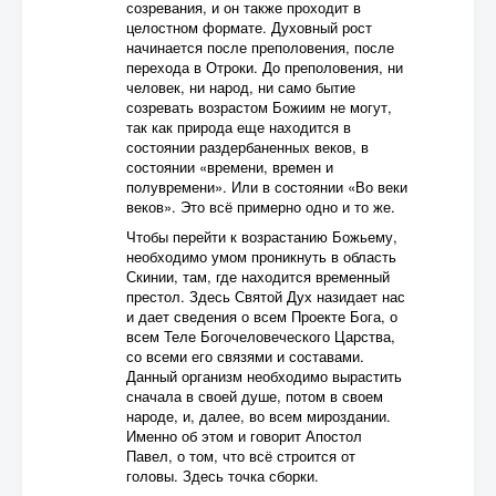
созревания, и он также проходит в
целостном формате. Духовный рост
начинается после преполовения, после
перехода в Отроки. До преполовения, ни
человек, ни народ, ни само бытие
созревать возрастом Божиим не могут,
так как природа еще находится в
состоянии раздербаненных веков, в
состоянии «времени, времен и
полувремени». Или в состоянии «Во веки
веков». Это всё примерно одно и то же.
Чтобы перейти к возрастанию Божьему,
необходимо умом проникнуть в область
Скинии, там, где находится временный
престол. Здесь Святой Дух назидает нас
и дает сведения о всем Проекте Бога, о
всем Теле Богочеловеческого Царства,
со всеми его связями и составами.
Данный организм необходимо вырастить
сначала в своей душе, потом в своем
народе, и, далее, во всем мироздании.
Именно об этом и говорит Апостол
Павел, о том, что всё строится от
головы. Здесь точка сборки.