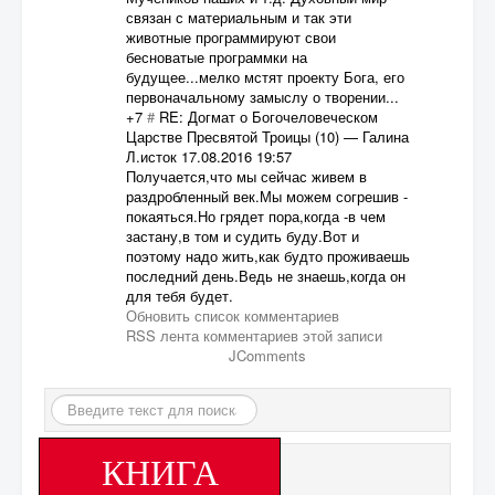
связан с материальным и так эти
животные программируют свои
бесноватые программки на
будущее...мелко мстят проекту Бога, его
первоначальному замыслу о творении...
+7
#
RE: Догмат о Богочеловеческом
Царстве Пресвятой Троицы (10)
—
Галина
Л.исток
17.08.2016 19:57
Получается,что мы сейчас живем в
раздробленный век.Мы можем согрешив -
покаяться.Но грядет пора,когда -в чем
застану,в том и судить буду.Вот и
поэтому надо жить,как будто проживаешь
последний день.Ведь не знаешь,когда он
для тебя будет.
Обновить список комментариев
RSS лента комментариев этой записи
JComments
Искать...
КНИГА