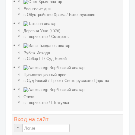
Евангелие дня
в
Обустройство Храма
/
Богослужение
Деревня Утка (1976)
в
Творчество
/
Смотреть
Рубеж Исхода
в
Собор III
/
Суд Божий
Цивилизационный прое...
в
Суд Божий
/
Проект Свято-русского Царства
Стихи
в
Творчество
/
Шкатулка
Вход на сайт
Логин