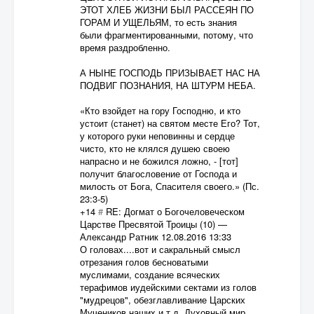
ЭТОТ ХЛЕБ ЖИЗНИ БЫЛ РАССЕЯН ПО
ГОРАМ И УЩЕЛЬЯМ, то есть знания
были фрагментированными, потому, что
время раздробленно.
А НЫНЕ ГОСПОДЬ ПРИЗЫВАЕТ НАС НА
ПОДВИГ ПОЗНАНИЯ, НА ШТУРМ НЕБА.
«Кто взойдет на гору Господню, и кто
устоит (станет) на святом месте Его? Тот,
у которого руки неповинны и сердце
чисто, кто не клялся душею своею
напрасно и не божился ложно, - [тот]
получит благословение от Господа и
милость от Бога, Спасителя своего.» (Пс.
23:3-5)
+14
#
RE: Догмат о Богочеловеческом
Царстве Пресвятой Троицы (10)
—
Александр Ратник
12.08.2016 13:33
О головах....вот и сакральный смысл
отрезания голов бесноватыми
муслимами, создание всяческих
терафимов иудейскими сектами из голов
"мудрецов", обезглавливание Царских
Мучеников наших и т.д. Духовный мир