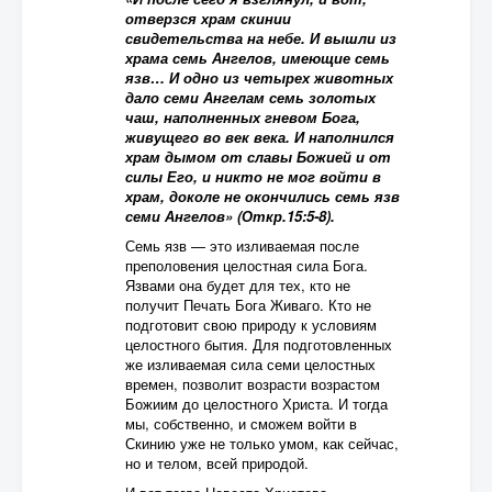
отверзся храм скинии
свидетельства на небе. И вышли из
храма семь Ангелов, имеющие семь
язв… И одно из четырех животных
дало семи Ангелам семь золотых
чаш, наполненных гневом Бога,
живущего во век века. И наполнился
храм дымом от славы Божией и от
силы Его, и никто не мог войти в
храм, доколе не окончились семь язв
семи Ангелов» (Откр.15:5-8).
Семь язв — это изливаемая после
преполовения целостная сила Бога.
Язвами она будет для тех, кто не
получит Печать Бога Живаго. Кто не
подготовит свою природу к условиям
целостного бытия. Для подготовленных
же изливаемая сила семи целостных
времен, позволит возрасти возрастом
Божиим до целостного Христа. И тогда
мы, собственно, и сможем войти в
Скинию уже не только умом, как сейчас,
но и телом, всей природой.