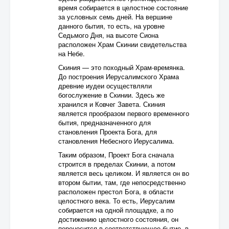
время собирается в целостное состояние
за условных семь дней. На вершине
данного бытия, то есть, на уровне
Седьмого Дня, на высоте Сиона
расположен Храм Скинии свидетельства
на Небе.
Скиния — это походный Храм-времянка.
До построения Иерусалимского Храма
древние иудеи осуществляли
богослужение в Скинии. Здесь же
хранился и Ковчег Завета. Скиния
является прообразом первого временного
бытия, предназначенного для
становления Проекта Бога, для
становления Небесного Иерусалима.
Таким образом, Проект Бога сначала
строится в пределах Скинии, а потом
является весь целиком. И является он во
втором бытии, там, где непосредственно
расположен престол Бога, в области
целостного века. То есть, Иерусалим
собирается на одной площадке, а по
достижению целостного состояния, он
переносится в соответствующее бытие, в