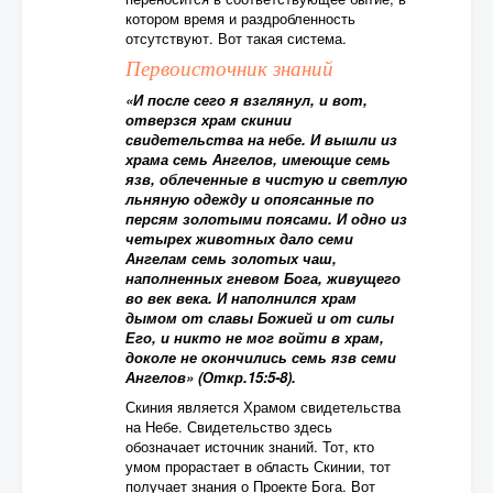
котором время и раздробленность
отсутствуют. Вот такая система.
Первоисточник знаний
«И после сего я взглянул, и вот,
отверзся храм скинии
свидетельства на небе. И вышли из
храма семь Ангелов, имеющие семь
язв, облеченные в чистую и светлую
льняную одежду и опоясанные по
персям золотыми поясами. И одно из
четырех животных дало семи
Ангелам семь золотых чаш,
наполненных гневом Бога, живущего
во век века. И наполнился храм
дымом от славы Божией и от силы
Его, и никто не мог войти в храм,
доколе не окончились семь язв семи
Ангелов» (Откр.15:5-8).
Скиния является Храмом свидетельства
на Небе. Свидетельство здесь
обозначает источник знаний. Тот, кто
умом прорастает в область Скинии, тот
получает знания о Проекте Бога. Вот