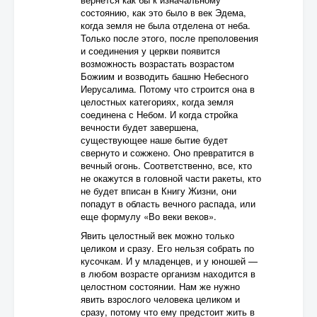
состоянию, как это было в век Эдема,
когда земля не была отделена от неба.
Только после этого, после преполовения
и соединения у церкви появится
возможность возрастать возрастом
Божиим и возводить башню Небесного
Иерусалима. Потому что строится она в
целостных категориях, когда земля
соединена с Небом. И когда стройка
вечности будет завершена,
существующее наше бытие будет
свернуто и сожжено. Оно превратится в
вечный огонь. Соответственно, все, кто
не окажутся в головной части ракеты, кто
не будет вписан в Книгу Жизни, они
попадут в область вечного распада, или
еще формулу «Во веки веков».
Явить целостный век можно только
целиком и сразу. Его нельзя собрать по
кусочкам. И у младенцев, и у юношей —
в любом возрасте организм находится в
целостном состоянии. Нам же нужно
явить взрослого человека целиком и
сразу, потому что ему предстоит жить в