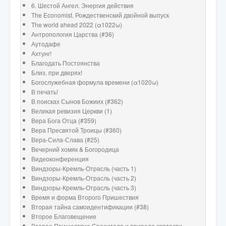
6. Шестой Ангел. Энергия действия
The Economist. Рождественский двойной выпуск
The world ahead 2022 (α1022ω)
Антропология Царства (#36)
Аутодафе
Ахтунг!
Благодать Постоянства
Близ, при дверях!
Богослужебная формула времени (α1020ω)
В печать!
В поисках Сынов Божиих (#362)
Великая ревизия Церкви (1)
Вера Бога Отца (#359)
Вера Пресвятой Троицы (#360)
Вера-Сила-Слава (#25)
Вечерний хомяк & Богородица
Видеоконференция
Виндзоры-Кремль-Отрасль (часть 1)
Виндзоры-Кремль-Отрасль (часть 2)
Виндзоры-Кремль-Отрасль (часть 3)
Время и форма Второго Пришествия
Вторая тайна самоидентификации (#38)
Второе Благовещение
Второе Пришествие Спасителя и природа святости