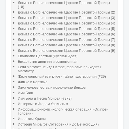
Догмат о Богочеловеческом Царстве Пресвятой Троицы
(10)
Догмат о Богочеловеческом Царстве Пресвятой Троицы (2)
Догмат о Богочеловеческом Царстве Пресвятой Троицы (3)
Догмат о Богочеловеческом Царстве Пресвятой Троицы (4)
Догмат о Богочеловеческом Царстве Пресвятой Троицы (5)
Догмат о Богочеловеческом Царстве Пресвятой Троицы (6)
Догмат о Богочеловеческом Царстве Пресвятой Троицы (7)
Догмат о Богочеловеческом Царстве Пресвятой Троицы (8)
Догмат о Богочеловеческом Царстве Пресвятой Троицы (9)
Евангелие Царствия (Русская Идея)
Евхаристия древняя и современная
Если Магомет не идёт к горе, гора сама приходит к
Магомету
Жезл железный или ключ к тайне чудотворения (#29)
Живые и мёртвые
Зима человечества и поклонение Верхов
Имя Бога
Имя Бога и Песнь Моисея (#378)
Интервью с Игорем Уральским
Информационно-психологическая операция «Осипов-
Головин»
Ипостаси Христа
История Мира (от Сотворения и до Вечного Дня)