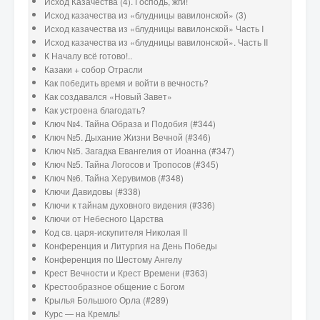
Исход Казачества (4). Господь, жги!
Исход казачества из «блудницы вавилонской» (3)
Исход казачества из «блудницы вавилонской» Часть I
Исход казачества из «блудницы вавилонской». Часть II
К Началу всё готово!..
Казаки + собор Отрасли
Как победить время и войти в вечность?
Как создавался «Новый Завет»
Как устроена благодать?
Ключ №4. Тайна Образа и Подобия (#344)
Ключ №5. Дыхание Жизни Вечной (#346)
Ключ №5. Загадка Евангелия от Иоанна (#347)
Ключ №5. Тайна Логосов и Тропосов (#345)
Ключ №6. Тайна Херувимов (#348)
Ключи Давидовы (#338)
Ключи к тайнам духовного видения (#336)
Ключи от Небесного Царства
Код св. царя-искупителя Николая II
Конференция и Литургия на День Победы
Конференция по Шестому Ангелу
Крест Вечности и Крест Времени (#363)
Крестообразное общение с Богом
Крылья Большого Орла (#289)
Курс — на Кремль!