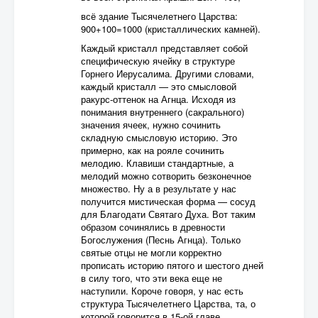
всё здание Тысячелетнего Царства:
900+100=1000 (кристаллических камней).
Каждый кристалл представляет собой
специфическую ячейку в структуре
Горнего Иерусалима. Другими словами,
каждый кристалл — это смысловой
ракурс-оттенок на Агнца. Исходя из
понимания внутреннего (сакрального)
значения ячеек, нужно сочинить
складную смысловую историю. Это
примерно, как на рояле сочинить
мелодию. Клавиши стандартные, а
мелодий можно сотворить безконечное
множество. Ну а в результате у нас
получится мистическая форма — сосуд
для Благодати Святаго Духа. Вот таким
образом сочинялись в древности
Богослужения (Песнь Агнца). Только
святые отцы не могли корректно
прописать историю пятого и шестого дней
в силу того, что эти века еще не
наступили. Короче говоря, у нас есть
структура Тысячелетнего Царства, та, о
которой говорится в 15-ой главе