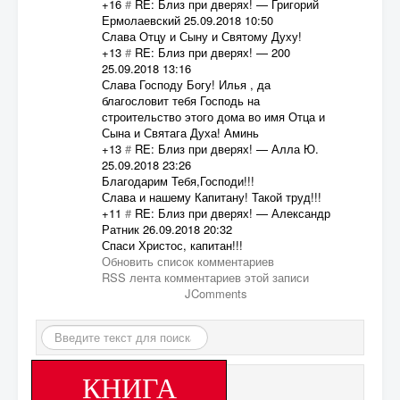
+16
#
RE: Близ при дверях!
—
Григорий
Ермолаевский
25.09.2018 10:50
Слава Отцу и Сыну и Святому Духу!
+13
#
RE: Близ при дверях!
—
200
25.09.2018 13:16
Слава Господу Богу! Илья , да
благословит тебя Господь на
строительство этого дома во имя Отца и
Сына и Святага Духа! Аминь
+13
#
RE: Близ при дверях!
—
Алла Ю.
25.09.2018 23:26
Благодарим Тебя,Господи!!!
Слава и нашему Капитану! Такой труд!!!
+11
#
RE: Близ при дверях!
—
Александр
Ратник
26.09.2018 20:32
Спаси Христос, капитан!!!
Обновить список комментариев
RSS лента комментариев этой записи
JComments
Искать...
КНИГА