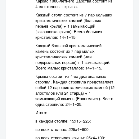
Каркас 1000-летнего Царства состоит из
4-ех столпов + крыша.
Каждый столп состоит из 7 пар больших
кристаллических камней (больших
перьев крыла) + 1 замыкающий
(законцовка крыла). Всего больших
кристаллов: 14+1=15.
Каждый большой кристаллический
камень состоит из 7 пар малых
кристаллических камней (или
подкрыльных перьев) + 1 замыкающий.
Всего малых кристаллов: 14+1=15.
Крыша состоит из 4-ех диагональных
стропил. Каждая стропила представляет
собой 12 пар кристаллических камней (12
апостолов или 24 старца) + 1
замыкающий камень (Евангелист). Всего
одна стропила: 24+1=25.
Итого:
в каждом столпе: 15х15=225;
во всех столпах: 225х4=900;
во всех стропилах крыши: 25х4=100;