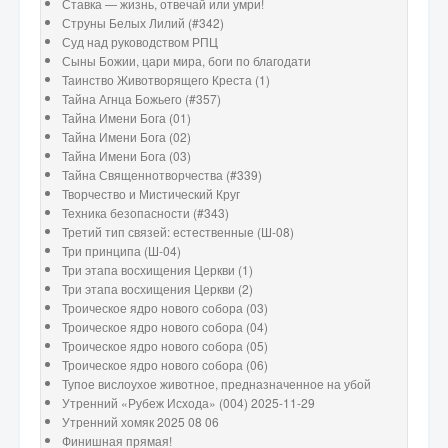
Ставка — жизнь, отвечай или умри!
Струны Белых Лилий (#342)
Суд над руководством РПЦ
Сыны Божии, цари мира, боги по благодати
Таинство Животворящего Креста (1)
Тайна Агнца Божьего (#357)
Тайна Имени Бога (01)
Тайна Имени Бога (02)
Тайна Имени Бога (03)
Тайна Священнотворчества (#339)
Творчество и Мистический Круг
Техника безопасности (#343)
Третий тип связей: естественные (Ш-08)
Три принципа (Ш-04)
Три этапа восхищения Церкви (1)
Три этапа восхищения Церкви (2)
Троическое ядро нового собора (03)
Троическое ядро нового собора (04)
Троическое ядро нового собора (05)
Троическое ядро нового собора (06)
Тупое вислоухое животное, предназначенное на убой
Утренний «Рубеж Исхода» (004) 2025-11-29
Утренний хомяк 2025 08 06
Финишная прямая!