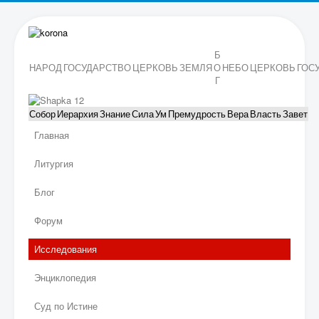
Б
НАРОД
ГОСУДАРСТВО
ЦЕРКОВЬ
ЗЕМЛЯ
О
НЕБО
ЦЕРКОВЬ
ГОС
Г
Собор
Иерархия
Знание
Сила
Ум
Премудрость
Вера
Власть
Завет
Главная
Литургия
Блог
Форум
Исследования
Энциклопедия
Суд по Истине