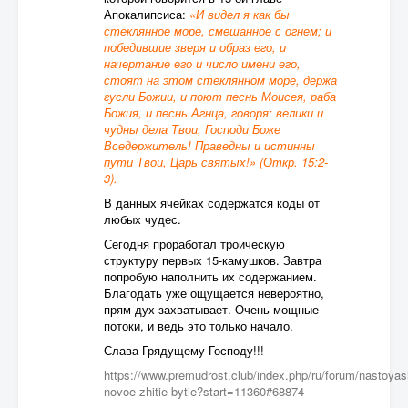
Апокалипсиса:
«И видел я как бы
стеклянное море, смешанное с огнем; и
победившие зверя и образ его, и
начертание его и число имени его,
стоят на этом стеклянном море, держа
гусли Божии, и поют песнь Моисея, раба
Божия, и песнь Агнца, говоря: велики и
чудны дела Твои, Господи Боже
Вседержитель! Праведны и истинны
пути Твои, Царь святых!» (Откр. 15:2-
3).
В данных ячейках содержатся коды от
любых чудес.
Сегодня проработал троическую
структуру первых 15-камушков. Завтра
попробую наполнить их содержанием.
Благодать уже ощущается невероятно,
прям дух захватывает. Очень мощные
потоки, и ведь это только начало.
Слава Грядущему Господу!!!
https://www.premudrost.club/index.php/ru/forum/nastoya
novoe-zhitie-bytie?start=11360#68874