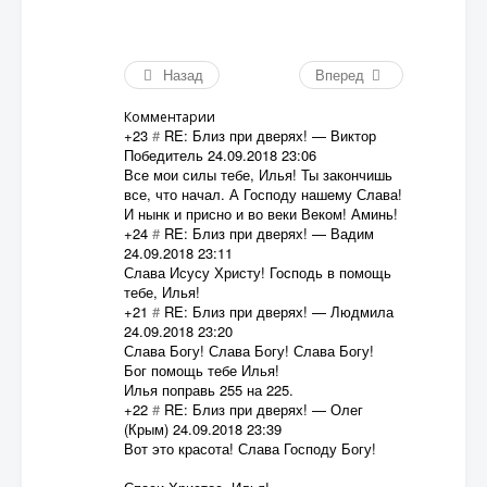
Назад
Вперед
Комментарии
+23
#
RE: Близ при дверях!
—
Виктор
Победитель
24.09.2018 23:06
Все мои силы тебе, Илья! Ты закончишь
все, что начал. А Господу нашему Слава!
И нынк и присно и во веки Веком! Аминь!
+24
#
RE: Близ при дверях!
—
Вадим
24.09.2018 23:11
Слава Исусу Христу! Господь в помощь
тебе, Илья!
+21
#
RE: Близ при дверях!
—
Людмила
24.09.2018 23:20
Слава Богу! Слава Богу! Слава Богу!
Бог помощь тебе Илья!
Илья поправь 255 на 225.
+22
#
RE: Близ при дверях!
—
Олег
(Крым)
24.09.2018 23:39
Вот это красота! Слава Господу Богу!