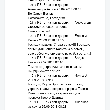
Спаси Христос, Илья!
+21
#
RE: Близ при дверях!
—
Александра Аксой
25.09.2018 00:18
Во Славу Божью!!!
Помогай тебе, Господи!!!
+21
#
RE: Близ при дверях!
—
Александр
Светлый
25.09.2018 00:35
Слава Христу!
+20
#
RE: Близ при дверях!
—
Елена и
Римма
25.09.2018 01:10
Господу нашему Слава во век!!! Господи,
прими для нашего Капитана в помощь
всю соборную силушку, всю, без остатка!
+16
#
RE: Близ при дверях!
—
Вадим
Новый
25.09.2018 07:16
Там "овощехранилища" нет в каком
нибудь кристаллике?
+15
#
RE: Близ при дверях!
—
Ирина В
25.09.2018 08:23
Господи, Исусе Христе Сыне Божий,
укрепи, спаси и сохрани пророка Твоего
Илию, помоги ему сыграть на гуся
пророка Твоего Давида!
+18
#
RE: Близ при дверях!
—
Ушедшая
из секты
25.09.2018 08:28