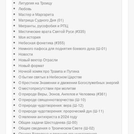
Литургия на Троицу
Любовь
Мастер и Маргарита
Матрица Судного Дня (01)
Мигранты, русофобия и РПЦ
Мистические врата Святой Руси (#335)
Моя история
Небесная фонетика (#355)
Немного пафоса для поднятия боевого духа (Ш-01)
Новости
Новый вектор Отрасли
Новый формат
Ночной хомяк про Трампа и Путина
О бытии святых в Небесном Царстве
О Крестном Знамении и движении Богослужебных энергий
О местоприсутствии при молитве
О природе Веры, Эонов, Ангелов и Человека (#361)
О природе священнотворчества (Ш-10)
О природе чудотворения: вера (Ш-12)
О природе чудотворения: пророческий дух (Ш-11)
О явлении антихриста в 2024 году
Общие задачи Шестоднева (Ш-00)
Общие сведения о Троическом Свете (Ш-02)
Основа Вавилона и принцип его уничтожения