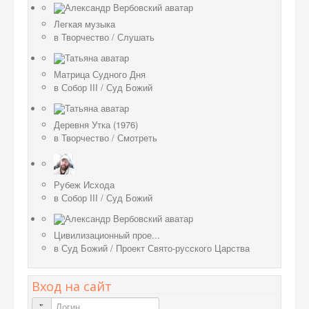
Легкая музыка
в
Творчество
/
Слушать
Матрица Судного Дня
в
Собор III
/
Суд Божий
Деревня Утка (1976)
в
Творчество
/
Смотреть
Рубеж Исхода
в
Собор III
/
Суд Божий
Цивилизационный прое...
в
Суд Божий
/
Проект Свято-русского Царства
Вход на сайт
Логин