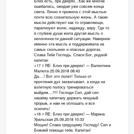
Близ есть, при дверях...Как же многие
ошибались, ожидая уже совсем конца
света. Лично я прожила с этой мыслью
почти всю сознательную жизнь. А такие
мысли действуют как то отравляюще,
парализуют волю, надежду, веру. Где то
в глубине души жила другая мысль о
нелогичности данной ситуации. Наверное
именно эта мысль и поддерживала на
самых скользких и опасных дорогах.
Слава Тебе Господь. Спаси Бог, родной
капитан
+17
#
RE: Близ при дверях!
—
Валентина
Малюта
25.09.2018 08:43
Да....! Вот это полет! Только от
прочтения дух захватывает, а когда на
взлетную полосу тренироваться
выйдем....!!!! Господи Сил, дай сил
нашему капитану держать мощный
прорыв, и нам не оплошать и все
осилить!
+16
#
RE: Близ при дверях!
—
Марина
Уральская
25.09.2018 10:33
Мощно! Слава грядущему Господу! Сил и
Божией помощи тебе, Капитан!