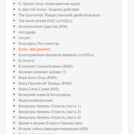
6. Проект Бога. Новозаветная кухня
6. Шестой Ангел. Энергия действия
The Economist. Рождественский двойной выпуск
The world ahead 2022 (α1022ω)
Антропология Царства (#36)
Аутодафе
Ахтунг!
Благодать Постоянства
Близ, при дверях!
Богослужебная формула времени (α1020ω)
В печать!
В поисках Сынов Божиих (#362)
Великая ревизия Церкви (1)
Вера Бога Отца (#359)
Вера Пресвятой Троицы (#360)
Вера-Сила-Слава (#25)
Вечерний хомяк & Богородица
Видеоконференция
Виндзоры-Кремль-Отрасль (часть 1)
Виндзоры-Кремль-Отрасль (часть 2)
Виндзоры-Кремль-Отрасль (часть 3)
Время и форма Второго Пришествия
Вторая тайна самоидентификации (#38)