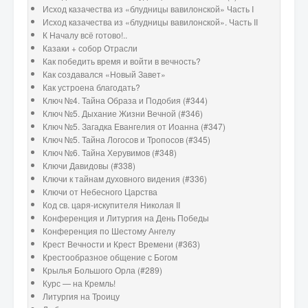
Исход казачества из «блудницы вавилонской» Часть I
Исход казачества из «блудницы вавилонской». Часть II
К Началу всё готово!..
Казаки + собор Отрасли
Как победить время и войти в вечность?
Как создавался «Новый Завет»
Как устроена благодать?
Ключ №4. Тайна Образа и Подобия (#344)
Ключ №5. Дыхание Жизни Вечной (#346)
Ключ №5. Загадка Евангелия от Иоанна (#347)
Ключ №5. Тайна Логосов и Тропосов (#345)
Ключ №6. Тайна Херувимов (#348)
Ключи Давидовы (#338)
Ключи к тайнам духовного видения (#336)
Ключи от Небесного Царства
Код св. царя-искупителя Николая II
Конференция и Литургия на День Победы
Конференция по Шестому Ангелу
Крест Вечности и Крест Времени (#363)
Крестообразное общение с Богом
Крылья Большого Орла (#289)
Курс — на Кремль!
Литургия на Троицу