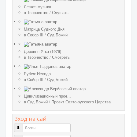
Легкая музыка
в
Творчество
/
Слушать
Матрица Судного Дня
в
Собор III
/
Суд Божий
Деревня Утка (1976)
в
Творчество
/
Смотреть
Рубеж Исхода
в
Собор III
/
Суд Божий
Цивилизационный прое...
в
Суд Божий
/
Проект Свято-русского Царства
Вход на сайт
Логин