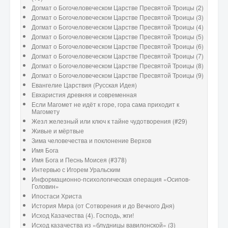
Догмат о Богочеловеческом Царстве Пресвятой Троицы (2)
Догмат о Богочеловеческом Царстве Пресвятой Троицы (3)
Догмат о Богочеловеческом Царстве Пресвятой Троицы (4)
Догмат о Богочеловеческом Царстве Пресвятой Троицы (5)
Догмат о Богочеловеческом Царстве Пресвятой Троицы (6)
Догмат о Богочеловеческом Царстве Пресвятой Троицы (7)
Догмат о Богочеловеческом Царстве Пресвятой Троицы (8)
Догмат о Богочеловеческом Царстве Пресвятой Троицы (9)
Евангелие Царствия (Русская Идея)
Евхаристия древняя и современная
Если Магомет не идёт к горе, гора сама приходит к
Магомету
Жезл железный или ключ к тайне чудотворения (#29)
Живые и мёртвые
Зима человечества и поклонение Верхов
Имя Бога
Имя Бога и Песнь Моисея (#378)
Интервью с Игорем Уральским
Информационно-психологическая операция «Осипов-
Головин»
Ипостаси Христа
История Мира (от Сотворения и до Вечного Дня)
Исход Казачества (4). Господь, жги!
Исход казачества из «блудницы вавилонской» (3)