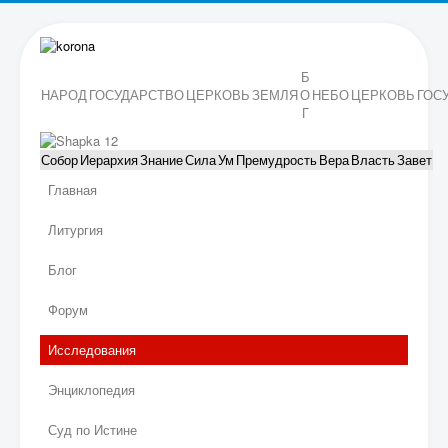
Б
НАРОД
ГОСУДАРСТВО
ЦЕРКОВЬ
ЗЕМЛЯ
О
НЕБО
ЦЕРКОВЬ
ГОС
Г
Собор
Иерархия
Знание
Сила
Ум
Премудрость
Вера
Власть
Завет
Главная
Литургия
Блог
Форум
Исследования
Энциклопедия
Суд по Истине