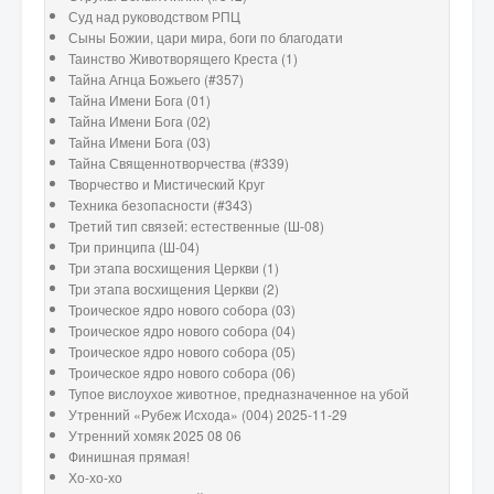
Суд над руководством РПЦ
Сыны Божии, цари мира, боги по благодати
Таинство Животворящего Креста (1)
Тайна Агнца Божьего (#357)
Тайна Имени Бога (01)
Тайна Имени Бога (02)
Тайна Имени Бога (03)
Тайна Священнотворчества (#339)
Творчество и Мистический Круг
Техника безопасности (#343)
Третий тип связей: естественные (Ш-08)
Три принципа (Ш-04)
Три этапа восхищения Церкви (1)
Три этапа восхищения Церкви (2)
Троическое ядро нового собора (03)
Троическое ядро нового собора (04)
Троическое ядро нового собора (05)
Троическое ядро нового собора (06)
Тупое вислоухое животное, предназначенное на убой
Утренний «Рубеж Исхода» (004) 2025-11-29
Утренний хомяк 2025 08 06
Финишная прямая!
Хо-хо-хо