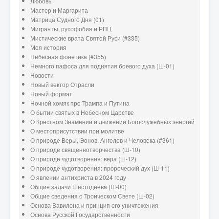
Любовь
Мастер и Маргарита
Матрица Судного Дня (01)
Мигранты, русофобия и РПЦ
Мистические врата Святой Руси (#335)
Моя история
Небесная фонетика (#355)
Немного пафоса для поднятия боевого духа (Ш-01)
Новости
Новый вектор Отрасли
Новый формат
Ночной хомяк про Трампа и Путина
О бытии святых в Небесном Царстве
О Крестном Знамении и движении Богослужебных энергий
О местоприсутствии при молитве
О природе Веры, Эонов, Ангелов и Человека (#361)
О природе священнотворчества (Ш-10)
О природе чудотворения: вера (Ш-12)
О природе чудотворения: пророческий дух (Ш-11)
О явлении антихриста в 2024 году
Общие задачи Шестоднева (Ш-00)
Общие сведения о Троическом Свете (Ш-02)
Основа Вавилона и принцип его уничтожения
Основа Русской Государственности