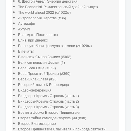
6. Шестой Ангел. Энергия действия
The Economist. Рождественский двойной выпуск
The world ahead 2022 (α1022ω)
Антропология Царства (#36)
Аутодафе
Ахтунг!
Благодать Постоянства
Близ, при дверях!
Богослужебная формула времени (α1020ω)
В печать!
В поисках Сынов Божиих (#362)
Великая ревизия Церкви (1)
Вера Бога Отца (#359)
Вера Пресвятой Троицы (#360)
Вера-Сила-Слава (#25)
Вечерний хомяк & Богородица
Видеоконференция
Виндзоры-Кремль-Отрасль (часть 1)
Виндзоры-Кремль-Отрасль (часть 2)
Виндзоры-Кремль-Отрасль (часть 3)
Время и форма Второго Пришествия
Вторая тайна самоидентификации (#38)
Второе Благовещение
Второе Пришествие Спасителя и природа святости