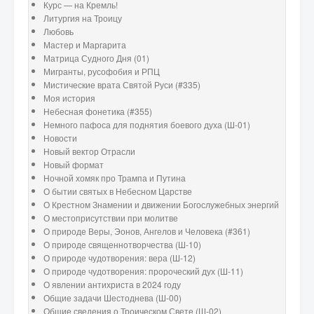
Курс — на Кремль!
Литургия на Троицу
Любовь
Мастер и Маргарита
Матрица Судного Дня (01)
Мигранты, русофобия и РПЦ
Мистические врата Святой Руси (#335)
Моя история
Небесная фонетика (#355)
Немного пафоса для поднятия боевого духа (Ш-01)
Новости
Новый вектор Отрасли
Новый формат
Ночной хомяк про Трампа и Путина
О бытии святых в Небесном Царстве
О Крестном Знамении и движении Богослужебных энергий
О местоприсутствии при молитве
О природе Веры, Эонов, Ангелов и Человека (#361)
О природе священнотворчества (Ш-10)
О природе чудотворения: вера (Ш-12)
О природе чудотворения: пророческий дух (Ш-11)
О явлении антихриста в 2024 году
Общие задачи Шестоднева (Ш-00)
Общие сведения о Троическом Свете (Ш-02)