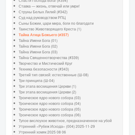
Спасти Господа Бога! (#354)
Ставка — жизнь, отвечай или умри!
Струны Белых Лилий (#342)
Суд над руководством РПЦ
Сыны Божии, цари мира, боги по благодати
Таинство Животворящего Креста (1)
Тайна Агнца Божьего (#357)
Тайна Имени Бога (01)
Тайна Имени Бога (02)
Тайна Имени Бога (03)
Тайна Священнотворчества (#339)
Творчество и Мистический Круг
Техника безопасности (#343)
Третий тип связей: естественные (Ш-08)
Три принципа (Ш-04)
Три этапа восхищения Церкви (1)
Три этапа восхищения Церкви (2)
Троическое ядро нового собора (03)
Троическое ядро нового собора (04)
Троическое ядро нового собора (05)
Троическое ядро нового собора (06)
Тупое вислоухое животное, предназначенное на убой
Утренний «Рубеж Исхода» (004) 2025-11-29
Утренний хомяк 2025 08 06