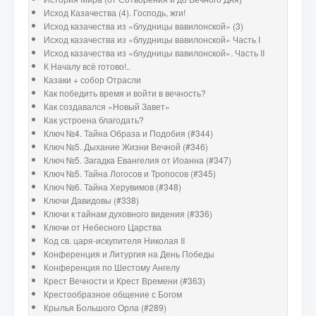
Исход Казачества (4). Господь, жги!
Исход казачества из «блудницы вавилонской» (3)
Исход казачества из «блудницы вавилонской» Часть I
Исход казачества из «блудницы вавилонской». Часть II
К Началу всё готово!..
Казаки + собор Отрасли
Как победить время и войти в вечность?
Как создавался «Новый Завет»
Как устроена благодать?
Ключ №4. Тайна Образа и Подобия (#344)
Ключ №5. Дыхание Жизни Вечной (#346)
Ключ №5. Загадка Евангелия от Иоанна (#347)
Ключ №5. Тайна Логосов и Тропосов (#345)
Ключ №6. Тайна Херувимов (#348)
Ключи Давидовы (#338)
Ключи к тайнам духовного видения (#336)
Ключи от Небесного Царства
Код св. царя-искупителя Николая II
Конференция и Литургия на День Победы
Конференция по Шестому Ангелу
Крест Вечности и Крест Времени (#363)
Крестообразное общение с Богом
Крылья Большого Орла (#289)