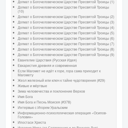
Догмат о Богочеловеческом Царстве Пресвятой Троицы (1)
Догмат о Богочеловеческом Царстве Пресвятой Троицы
(10)
Догмат о Богочеловеческом Царстве Пресвятой Троицы (2)
Догмат о Богочеловеческом Царстве Пресвятой Троицы (3)
Догмат о Богочеловеческом Царстве Пресвятой Троицы (4)
Догмат о Богочеловеческом Царстве Пресвятой Троицы (5)
Догмат о Богочеловеческом Царстве Пресвятой Троицы (6)
Догмат о Богочеловеческом Царстве Пресвятой Троицы (7)
Догмат о Богочеловеческом Царстве Пресвятой Троицы (8)
Догмат о Богочеловеческом Царстве Пресвятой Троицы (9)
Евангелие Царствия (Русская Идея)
Евхаристия древняя и современная
Если Магомет не идёт к горе, гора сама приходит к
Магомету
Жезл железный или ключ к тайне чудотворения (#29)
Живые и мёртвые
Зима человечества и поклонение Верхов
Имя Бога
Имя Бога и Песнь Моисея (#378)
Интервью с Игорем Уральским
Информационно-психологическая операция «Осипов-
Головин»
Ипостаси Христа
История Мира (от Сотворения и до Вечного Дня)