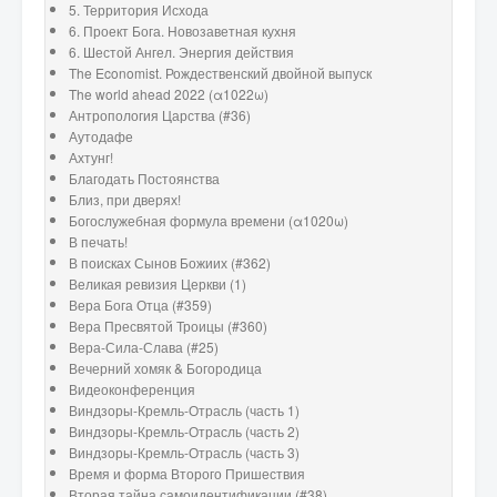
5. Территория Исхода
6. Проект Бога. Новозаветная кухня
6. Шестой Ангел. Энергия действия
The Economist. Рождественский двойной выпуск
The world ahead 2022 (α1022ω)
Антропология Царства (#36)
Аутодафе
Ахтунг!
Благодать Постоянства
Близ, при дверях!
Богослужебная формула времени (α1020ω)
В печать!
В поисках Сынов Божиих (#362)
Великая ревизия Церкви (1)
Вера Бога Отца (#359)
Вера Пресвятой Троицы (#360)
Вера-Сила-Слава (#25)
Вечерний хомяк & Богородица
Видеоконференция
Виндзоры-Кремль-Отрасль (часть 1)
Виндзоры-Кремль-Отрасль (часть 2)
Виндзоры-Кремль-Отрасль (часть 3)
Время и форма Второго Пришествия
Вторая тайна самоидентификации (#38)