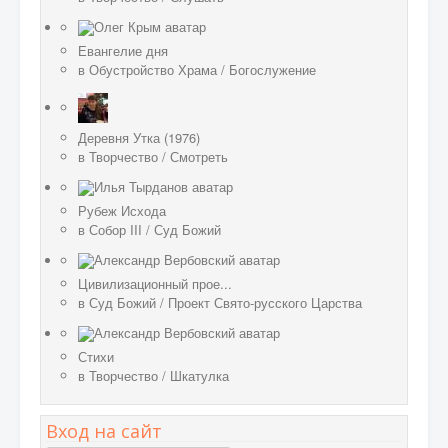
Евангелие дня
в
Обустройство Храма
/
Богослужение
Деревня Утка (1976)
в
Творчество
/
Смотреть
Рубеж Исхода
в
Собор III
/
Суд Божий
Цивилизационный прое...
в
Суд Божий
/
Проект Свято-русского Царства
Стихи
в
Творчество
/
Шкатулка
Вход на сайт