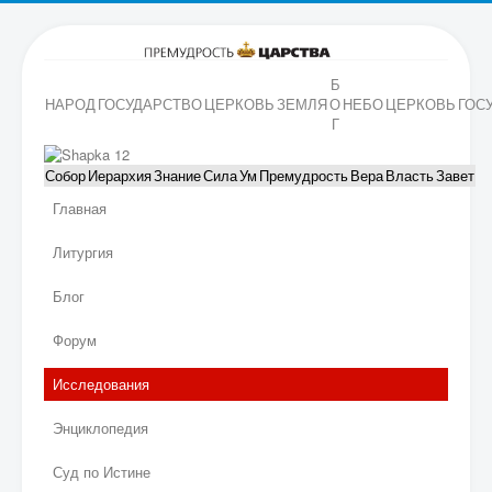
Б
НАРОД
ГОСУДАРСТВО
ЦЕРКОВЬ
ЗЕМЛЯ
О
НЕБО
ЦЕРКОВЬ
ГОС
Г
Собор
Иерархия
Знание
Сила
Ум
Премудрость
Вера
Власть
Завет
Главная
Литургия
Блог
Форум
Исследования
Энциклопедия
Суд по Истине