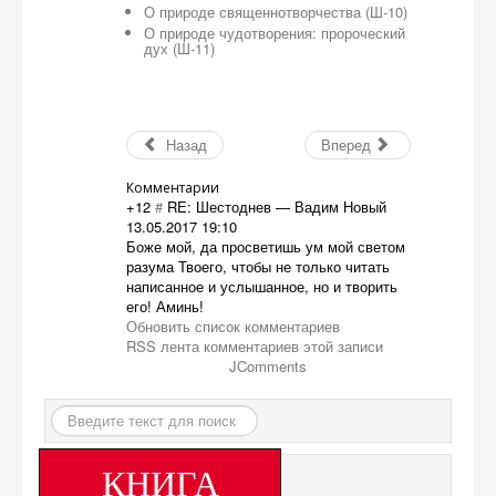
О природе священнотворчества (Ш-10)
О природе чудотворения: пророческий
дух (Ш-11)
Назад
Вперед
Комментарии
+12
#
RE: Шестоднев
—
Вадим Новый
13.05.2017 19:10
Боже мой, да просветишь ум мой светом
разума Твоего, чтобы не только читать
написанное и услышанное, но и творить
его! Аминь!
Обновить список комментариев
RSS лента комментариев этой записи
JComments
Искать...
КНИГА