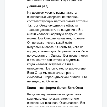
Девятый ряд
На девятом уровне располагаются
иконописные изображения явлений,
соответствующих вертикальным потокам.
Т.к. Бог Отец находится в области
трансцендентности, то сведения о Его
бытии человек напрямую получить не
может. Бог Отец непознаваем, поэтому
Он не может иметь какой-либо
визуальный образ. Он есть то, чего не
видно, а значит для Творения он как бы и
не существует. Однако, Бог проявляется
и становится таинственно видимым,
когда человек вступает с Ним в
отношения. Поэтому, местоприсутствие
Бога Отца мы обозначим просто
символом – геральдической лилией. Его
не видно, но Он есть.
Книга – как форма бытия Бога Отца
Когда перед глазами есть целостная
картина мира, то выясняется много
интересных нюансов. Оказывается, Бог
Отец не познаваем только с одной