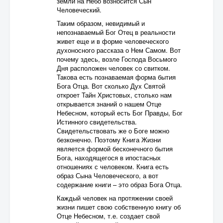
земли на Небо возносится Сын
Человеческий.
Таким образом, невидимый и
непознаваемый Бог Отец в реальности
живет еще и в форме человеческого
духоносного рассказа о Нем Самом. Вот
почему здесь, возле Господа Восьмого
Дня расположен человек со свитком.
Такова есть познаваемая форма бытия
Бога Отца. Вот сколько Дух Святой
откроет Тайн Христовых, столько нам
открывается знаний о нашем Отце
Небесном, который есть Бог Правды, Бог
Истинного свидетельства.
Свидетельствовать же о Боге можно
безконечно. Поэтому Книга Жизни
является формой бесконечного бытия
Бога, находящегося в ипостасных
отношениях с человеком. Книга есть
образ Сына Человеческого, а вот
содержание книги – это образ Бога Отца.
Каждый человек на протяжении своей
жизни пишет свою собственную книгу об
Отце Небесном, т.е. создает свой