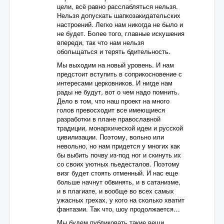
цели, всё равно расслабляться нельзя.
Нельзя допускать шапкозакидательских
настроений. Легко нам никогда не было и
не будет. Более того, главные искушения
впереди, так что нам нельзя
обольщаться и терять бдительность.
Мы выходим на новый уровень. И нам
предстоит вступить в соприкосновение с
интересами церковников. И нигде нам
рады не будут, вот о чем надо помнить.
Дело в том, что наш проект на много
голов превосходит все имеющиеся
разработки в плане православной
традиции, монархической идеи и русской
цивилизации. Поэтому, вольно или
невольно, но нам придется у многих как
бы выбить почву из-под ног и скинуть их
со своих уютных пьедесталов. Поэтому
визг будет стоять отменный. И нас еще
больше начнут обвинять, и в сатанизме,
и в плагиате, и вообще во всех самых
ужасных грехах, у кого на сколько хватит
фантазии. Так что, шоу продолжается…
Мы будем публиковать такие вещи,