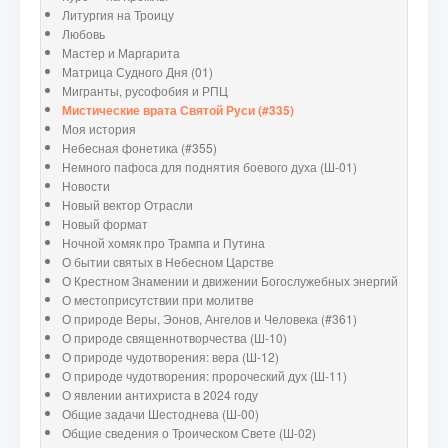
Литургия на Троицу
Любовь
Мастер и Маргарита
Матрица Судного Дня (01)
Мигранты, русофобия и РПЦ
Мистические врата Святой Руси (#335)
Моя история
Небесная фонетика (#355)
Немного пафоса для поднятия боевого духа (Ш-01)
Новости
Новый вектор Отрасли
Новый формат
Ночной хомяк про Трампа и Путина
О бытии святых в Небесном Царстве
О Крестном Знамении и движении Богослужебных энергий
О местоприсутствии при молитве
О природе Веры, Эонов, Ангелов и Человека (#361)
О природе священнотворчества (Ш-10)
О природе чудотворения: вера (Ш-12)
О природе чудотворения: пророческий дух (Ш-11)
О явлении антихриста в 2024 году
Общие задачи Шестоднева (Ш-00)
Общие сведения о Троическом Свете (Ш-02)