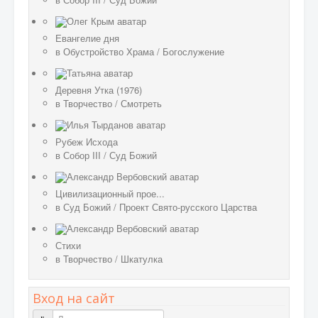
Евангелие дня
в
Обустройство Храма
/
Богослужение
Деревня Утка (1976)
в
Творчество
/
Смотреть
Рубеж Исхода
в
Собор III
/
Суд Божий
Цивилизационный прое...
в
Суд Божий
/
Проект Свято-русского Царства
Стихи
в
Творчество
/
Шкатулка
Вход на сайт