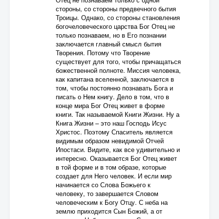
стороны, со стороны предвечного бытия
Троицы. Однако, со стороны становления
богочеловеческого царства Бог Отец не
только познаваем, но в Его познании
заключается главный смысл бытия
Творения. Потому что Творение
существует для того, чтобы причащаться
божественной полноте. Миссия человека,
как капитана вселенной, заключается в
том, чтобы постоянно познавать Бога и
писать о Нем книгу. Дело в том, что в
конце мира Бог Отец живет в форме
книги. Так называемой Книги Жизни. Ну а
Книга Жизни – это наш Господь Исус
Христос. Поэтому Спаситель является
видимым образом невидимой Отчей
Ипостаси. Видите, как все удивительно и
интересно. Оказывается Бог Отец живет
в той форме и в том образе, которые
создает для Него человек. И если мир
начинается со Слова Божьего к
человеку, то завершается Словом
человеческим к Богу Отцу. С неба на
землю приходится Сын Божий, а от