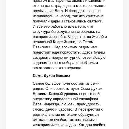
престол в алтаре, называемый Сионом –
это не дань традиции, а место реального
пребывания Бога. И благодать раньше
изливалась на народ, так что христиане
получали дары и становились святыми.
И всё это работало из-за того, что
структура богослужения строилась на
евхаристической таблице, т.е. на Живой и
невидимой Книге Жизни, на Пятом
Евангелии. Над восьмым рядом нам
предстоит еще поработать. Здесь будем
создавать новую литургию, отвечающую
задачам нашего собора и проблемам
эсхатологического периода.
Семь Духов Божиих
Самое большое поле состоит из семи
рядов. Они соответствуют Семи Духам
Божиим. Каждый уровень несет в себе
энергетику определенной специфики.
Вера, надежда, любовь, премудрость,
слово, дело и царство. В перекрестии с
вертикальными потоками образуются
смысловые ячейки, так называемые
«евхаристические коды». Каждая ячейка