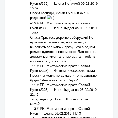
Руси (#335)
—
Елена Петрикей
06.02.2019
10:52
Спаси Господи, Илья! Очень и очень
радостно!
+15
#
RE: Мистические врата Святой
Руси (#335)
—
Илья Тырданов
06.02.2019
10:56
Спаси Христос, дорогие соборушки! Не
пугайтесь сложности, просто надо
выложить все ключи сразу, что в одном
ролике сделать невозможно. Для этого и
делаем монументальные врата, чтобы в
голове всё уложилось.
+11
#
RE: Мистические врата Святой
Руси (#335)
—
Фотиния
06.02.2019 19:33
Простите меня, но думаю, что правильно
будет "Человек глаголЮщий".
+11
#
RE: Мистические врата Святой
Руси (#335)
—
Илья Тырданов
06.02.2019
22:16
типа, ущ-ющ? Но я с НН, как с этим
быть?
+13
#
RE: Мистические врата Святой
Руси
—
Елена
06.02.2019 11:13
Да!!!! начинаем отрыв...нервные должны