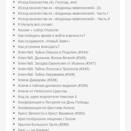
Исход Казачества (4). Господь, жги!
Исход казачества из «блудницы вавилонской» (3)
Исход казачества из «блудницы вавилонской» Часть I
Исход казачества из «блудницы вавилонской». Часть II
К Началу всё готово!..
Казаки + собор Отрасли
Как победить время и войти в вечность?
Как создавался «Новый Завет»
Как устроена благодать?
Ключ №4. Тайна Образа и Подобия (#344)
Ключ №5. Дыхание Жизни Вечной (#346)
Ключ №5. Загадка Евангелия от Иоанна (#347)
Ключ №5. Тайна Логосов и Тропосов (#345)
Ключ №6. Тайна Херувимов (#348)
Ключи Давидовы (#338)
Ключи к тайнам духовного видения (#336)
Ключи от Небесного Царства
Код св. царя-искупителя Николая II
Конференция и Литургия на День Победы
Конференция по Шестому Ангелу
Крест Вечности и Крест Времени (#363)
Крестообразное общение с Богом
Крылья Большого Орла (#289)
Курс — на Кремль!