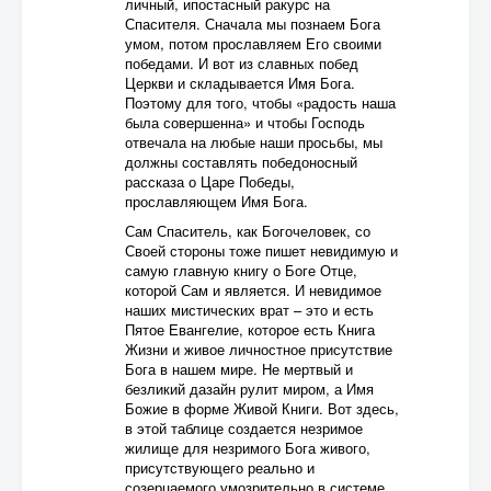
личный, ипостасный ракурс на
Спасителя. Сначала мы познаем Бога
умом, потом прославляем Его своими
победами. И вот из славных побед
Церкви и складывается Имя Бога.
Поэтому для того, чтобы «радость наша
была совершенна» и чтобы Господь
отвечала на любые наши просьбы, мы
должны составлять победоносный
рассказа о Царе Победы,
прославляющем Имя Бога.
Сам Спаситель, как Богочеловек, со
Своей стороны тоже пишет невидимую и
самую главную книгу о Боге Отце,
которой Сам и является. И невидимое
наших мистических врат – это и есть
Пятое Евангелие, которое есть Книга
Жизни и живое личностное присутствие
Бога в нашем мире. Не мертвый и
безликий дазайн рулит миром, а Имя
Божие в форме Живой Книги. Вот здесь,
в этой таблице создается незримое
жилище для незримого Бога живого,
присутствующего реально и
созерцаемого умозрительно в системе