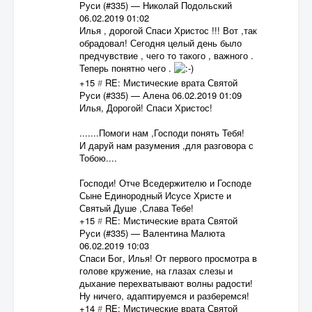
Руси (#335)
—
Николай Подольский
06.02.2019 01:02
Илья , дорогой Спаси Христос !!! Вот ,так
обрадовал! Сегодня целый день было
предчувствие , чего то такого , важного .
Теперь понятно чего .
+15
#
RE: Мистические врата Святой
Руси (#335)
—
Алена
06.02.2019 01:09
Илья, Дорогой! Спаси Христос!
.......Помоги нам ,Господи понять Тебя!
И даруй нам разумения ,для разговора с
Тобою....
Господи! Отче Вседержителю и Господе
Сыне Единородный Исусе Христе и
Святый Душе ,Слава Тебе!
+15
#
RE: Мистические врата Святой
Руси (#335)
—
Валентина Малюта
06.02.2019 10:03
Спаси Бог, Илья! От первого просмотра в
голове кружение, на глазах слезы и
дыхание перехватывают волны радости!
Ну ничего, адаптируемся и разберемся!
+14
#
RE: Мистические врата Святой