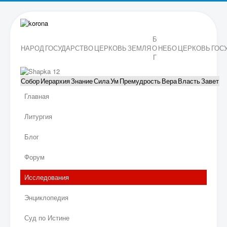
Б
НАРОД
ГОСУДАРСТВО
ЦЕРКОВЬ
ЗЕМЛЯ
О
НЕБО
ЦЕРКОВЬ
ГОС
Г
Собор
Иерархия
Знание
Сила
Ум
Премудрость
Вера
Власть
Завет
Главная
Литургия
Блог
Форум
Исследования
Энциклопедия
Суд по Истине