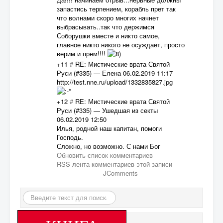
запастись терпением, корабль прет так
что волнами скоро многих начнет
выбрасывать..так что держимся
Соборушки вместе и никто самое,
главное никто никого не осуждает, просто
верим и прем!!!!
+11
#
RE: Мистические врата Святой
Руси (#335)
—
Елена
06.02.2019 11:17
http://test.nne.ru/upload/1332835827.jpg
+12
#
RE: Мистические врата Святой
Руси (#335)
—
Ушедшая из секты
06.02.2019 12:50
Илья, родной наш капитан, помоги
Господь.
Сложно, но возможно. С нами Бог
Обновить список комментариев
RSS лента комментариев этой записи
JComments
Искать...