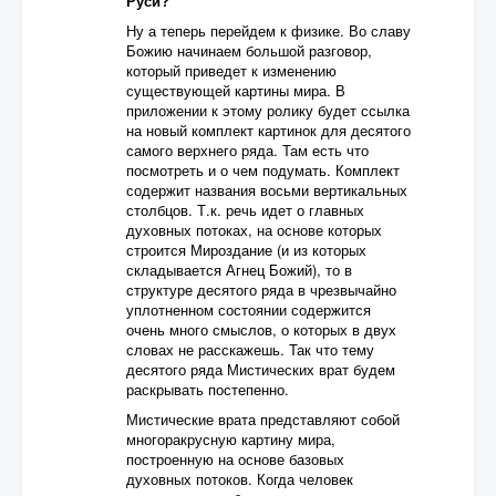
Руси?
Ну а теперь перейдем к физике. Во славу
Божию начинаем большой разговор,
который приведет к изменению
существующей картины мира. В
приложении к этому ролику будет ссылка
на новый комплект картинок для десятого
самого верхнего ряда. Там есть что
посмотреть и о чем подумать. Комплект
содержит названия восьми вертикальных
столбцов. Т.к. речь идет о главных
духовных потоках, на основе которых
строится Мироздание (и из которых
складывается Агнец Божий), то в
структуре десятого ряда в чрезвычайно
уплотненном состоянии содержится
очень много смыслов, о которых в двух
словах не расскажешь. Так что тему
десятого ряда Мистических врат будем
раскрывать постепенно.
Мистические врата представляют собой
многоракрусную картину мира,
построенную на основе базовых
духовных потоков. Когда человек