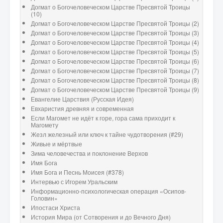
Догмат о Богочеловеческом Царстве Пресвятой Троицы
(10)
Догмат о Богочеловеческом Царстве Пресвятой Троицы (2)
Догмат о Богочеловеческом Царстве Пресвятой Троицы (3)
Догмат о Богочеловеческом Царстве Пресвятой Троицы (4)
Догмат о Богочеловеческом Царстве Пресвятой Троицы (5)
Догмат о Богочеловеческом Царстве Пресвятой Троицы (6)
Догмат о Богочеловеческом Царстве Пресвятой Троицы (7)
Догмат о Богочеловеческом Царстве Пресвятой Троицы (8)
Догмат о Богочеловеческом Царстве Пресвятой Троицы (9)
Евангелие Царствия (Русская Идея)
Евхаристия древняя и современная
Если Магомет не идёт к горе, гора сама приходит к
Магомету
Жезл железный или ключ к тайне чудотворения (#29)
Живые и мёртвые
Зима человечества и поклонение Верхов
Имя Бога
Имя Бога и Песнь Моисея (#378)
Интервью с Игорем Уральским
Информационно-психологическая операция «Осипов-
Головин»
Ипостаси Христа
История Мира (от Сотворения и до Вечного Дня)