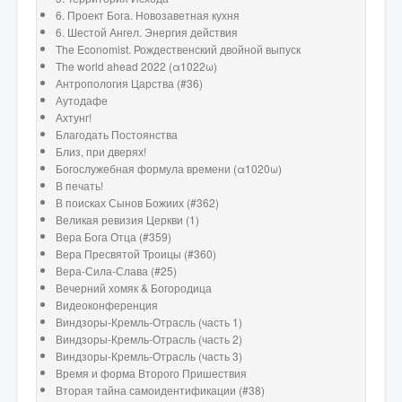
6. Проект Бога. Новозаветная кухня
6. Шестой Ангел. Энергия действия
The Economist. Рождественский двойной выпуск
The world ahead 2022 (α1022ω)
Антропология Царства (#36)
Аутодафе
Ахтунг!
Благодать Постоянства
Близ, при дверях!
Богослужебная формула времени (α1020ω)
В печать!
В поисках Сынов Божиих (#362)
Великая ревизия Церкви (1)
Вера Бога Отца (#359)
Вера Пресвятой Троицы (#360)
Вера-Сила-Слава (#25)
Вечерний хомяк & Богородица
Видеоконференция
Виндзоры-Кремль-Отрасль (часть 1)
Виндзоры-Кремль-Отрасль (часть 2)
Виндзоры-Кремль-Отрасль (часть 3)
Время и форма Второго Пришествия
Вторая тайна самоидентификации (#38)