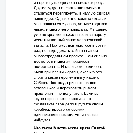
и перетянуть одеяло на свою сторону.
Другие будут полевать нас грязью и
стараться переплюнуть, в наглую сдирая
наши идеи. Однако, в открытых океанах
мы плаваем уже давно, четыре года как
никак, и много чего повидали. Мы давно
уже не кролики пасхальные и за версту
чуем гнилостный запах человеческой
зависти. Поэтому, повторю уже в сотый
раз, не надо делать хайп на нашем
многострадальном проекте. Нам сильно
досталось и многим пришлось
пожертвовать. И мы знаем, ради чего
были принесены жертвы, сколько это
стоит и какие перспективы у нашего
Собора. Поэтому, присесть на все
готовенькое и перехватить рычаги
правления -- не получится. Если вы
круче поросячьего хвостика, то
создавайте свое дело и рулите своим
кораблем вместе со своими
единомышленниками. Если таковые
найдутся...
Что такое Мистические врата Святой