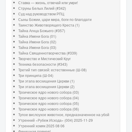
Ставка — жизнь, отвечай или умри!
Струны Белых Лилий (#342)
Суд над руководством РПЦ
Сыны Божии, цари мира, боги по благодати
Таинство Животворящего Креста (1)
Тайна Агнца Божьего (#357)
Тайна Имени Бога (01)
Тайна Имени Бога (02)
Тайна Имени Бога (03)
Тайна Священнотворчества (#339)
Творчество и Мистический Круг
Техника безопасности (#343)
Третий тип связей: естественные (Ш-08)
Три принципа (Ш-04)
Три этапа восхищения Церкви (1)
Три этапа восхищения Церкви (2)
Троическое ядро нового собора (03)
Троическое ядро нового собора (04)
Троическое ядро нового собора (05)
Троическое ядро нового собора (06)
Тупое вислоухое животное, предназначенное на убой
Утренний «Рубеж Исхода» (004) 2025-11-29
Утренний хомяк 2025 08 06
Финишная прямая!