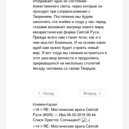
отображает одно из состояний
божественного света, через которые он
проходит при соприкосновении с
Творением. Постепенно мы будем
заполнять эти ячейки и тогда у нас перед
глазами возникнет матрица нового мира,
евхаристическая форма Святой Руси.
Прежде всего нам станет ясно, как и о
чем мыслит Боженька. И на основе каких
идей нам нужно будет строить новый
мир. И вот тогда мы сможем встроиться в
этот разговор вечности и продолжить
прервавшуюся на несколько столетий
беседу человека со своим Творцом.
Назад
Вперед
Комментарии
+16
#
RE: Мистические врата Святой
Руси (#335)
—
Ира
06.02.2019 00:44
Спаси Христос Солнышко!!
+14
#
RE: Мистические врата Святой