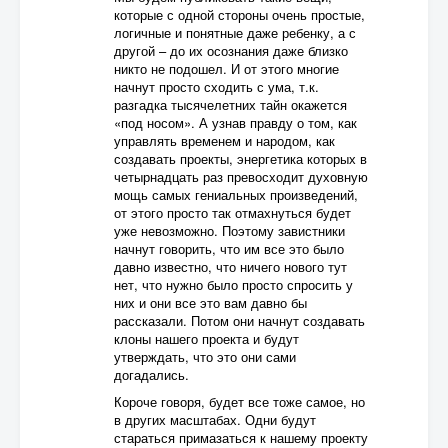
которые с одной стороны очень простые,
логичные и понятные даже ребенку, а с
другой – до их осознания даже близко
никто не подошел. И от этого многие
начнут просто сходить с ума, т.к.
разгадка тысячелетних тайн окажется
«под носом». А узнав правду о том, как
управлять временем и народом, как
создавать проекты, энергетика которых в
четырнадцать раз превосходит духовную
мощь самых гениальных произведений,
от этого просто так отмахнуться будет
уже невозможно. Поэтому завистники
начнут говорить, что им все это было
давно известно, что ничего нового тут
нет, что нужно было просто спросить у
них и они все это вам давно бы
рассказали. Потом они начнут создавать
клоны нашего проекта и будут
утверждать, что это они сами
догадались.
Короче говоря, будет все тоже самое, но
в других масштабах. Одни будут
стараться примазаться к нашему проекту