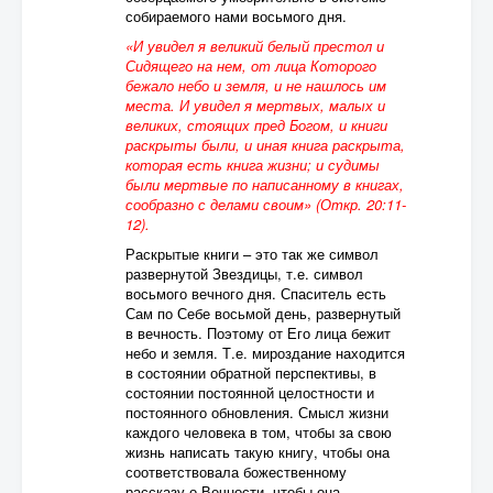
собираемого нами восьмого дня.
«И увидел я великий белый престол и
Сидящего на нем, от лица Которого
бежало небо и земля, и не нашлось им
места. И увидел я мертвых, малых и
великих, стоящих пред Богом, и книги
раскрыты были, и иная книга раскрыта,
которая есть книга жизни; и судимы
были мертвые по написанному в книгах,
сообразно с делами своим» (Откр. 20:11-
12).
Раскрытые книги – это так же символ
развернутой Звездицы, т.е. символ
восьмого вечного дня. Спаситель есть
Сам по Себе восьмой день, развернутый
в вечность. Поэтому от Его лица бежит
небо и земля. Т.е. мироздание находится
в состоянии обратной перспективы, в
состоянии постоянной целостности и
постоянного обновления. Смысл жизни
каждого человека в том, чтобы за свою
жизнь написать такую книгу, чтобы она
соответствовала божественному
рассказу о Вечности, чтобы она