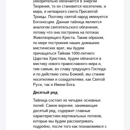
умозрительно облачается в энергии
Творения, то он становится носителем, и
мира, и нетварного света Пресвятой
Троицы. Поэтому святой народ именуется
Богоносцем. Данная таблица является
аналогом святительского облачения,
потому что она построена на потоках
Животворящего Креста. Таким образом,
по мере построения наших домашних
мистических врат, мы будем
причащаться Тайнам 1000-летнего
Царства Христова, будем облачатся в
мистику нового православного мира и,
тем самым, во славу грядущего Господа
и по действию силы Божией, мы станем
носителями и созидателями, как Святой
Руси, так и Имени Бога.
Десятый ряд
Таблица состоит из четырех основных
полей. Самое верхнее, занимающее
десятый ряд, содержит главные
характеристики вертикальных потоков,
которые мы будем рассматривать
подробно, после того как познакомимся с