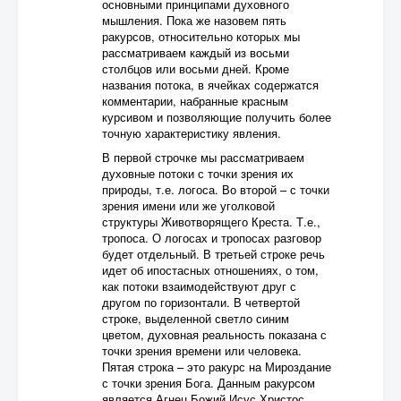
основными принципами духовного
мышления. Пока же назовем пять
ракурсов, относительно которых мы
рассматриваем каждый из восьми
столбцов или восьми дней. Кроме
названия потока, в ячейках содержатся
комментарии, набранные красным
курсивом и позволяющие получить более
точную характеристику явления.
В первой строчке мы рассматриваем
духовные потоки с точки зрения их
природы, т.е. логоса. Во второй – с точки
зрения имени или же уголковой
структуры Животворящего Креста. Т.е.,
тропоса. О логосах и тропосах разговор
будет отдельный. В третьей строке речь
идет об ипостасных отношениях, о том,
как потоки взаимодействуют друг с
другом по горизонтали. В четвертой
строке, выделенной светло синим
цветом, духовная реальность показана с
точки зрения времени или человека.
Пятая строка – это ракурс на Мироздание
с точки зрения Бога. Данным ракурсом
является Агнец Божий Исус Христос.