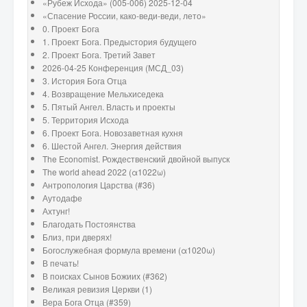
«Рубеж Исхода» (005-006) 2025-12-04
«Спасение России, како-веди-веди, лето»
0. Проект Бога
1. Проект Бога. Предыстория будущего
2. Проект Бога. Третий Завет
2026-04-25 Конференция (МСД_03)
3. История Бога Отца
4. Возвращение Мельхиседека
5. Пятый Ангел. Власть и проекты
5. Территория Исхода
6. Проект Бога. Новозаветная кухня
6. Шестой Ангел. Энергия действия
The Economist. Рождественский двойной выпуск
The world ahead 2022 (α1022ω)
Антропология Царства (#36)
Аутодафе
Ахтунг!
Благодать Постоянства
Близ, при дверях!
Богослужебная формула времени (α1020ω)
В печать!
В поисках Сынов Божиих (#362)
Великая ревизия Церкви (1)
Вера Бога Отца (#359)