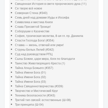
Священная История в свете пророческого духа (11)
Се творю всё новое
Северная Стена (#340)
Семь дней над домами Иуды и Иосифа
Символика и мистика Книги
Слава Пресвятой Троице!
Соборушки о Казачестве
София, троическая молитва, 8-ая гл. пр. Даниила
Спасти Господа Бога! (#354)
Ставка — жизнь, отвечай или умри!
Струны Белых Лилий (#342)
Суд над руководством РПЦ
Сыны Божии, цари мира, боги по благодати
Таинство Животворящего Креста (1)
Тайна Агнца Божьего (#357)
Тайна Имени Бога (01)
Тайна Имени Бога (02)
Тайна Имени Бога (03)
Тайна Священнотворчества (#339)
Творчество и Мистический Круг
Техника безопасности (#343)
Третий тип связей: естественные (Ш-08)
Три принципа (Ш-04)