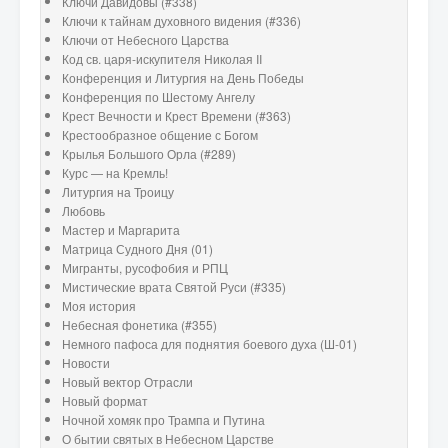
Ключи Давидовы (#338)
Ключи к тайнам духовного видения (#336)
Ключи от Небесного Царства
Код св. царя-искупителя Николая II
Конференция и Литургия на День Победы
Конференция по Шестому Ангелу
Крест Вечности и Крест Времени (#363)
Крестообразное общение с Богом
Крылья Большого Орла (#289)
Курс — на Кремль!
Литургия на Троицу
Любовь
Мастер и Маргарита
Матрица Судного Дня (01)
Мигранты, русофобия и РПЦ
Мистические врата Святой Руси (#335)
Моя история
Небесная фонетика (#355)
Немного пафоса для поднятия боевого духа (Ш-01)
Новости
Новый вектор Отрасли
Новый формат
Ночной хомяк про Трампа и Путина
О бытии святых в Небесном Царстве