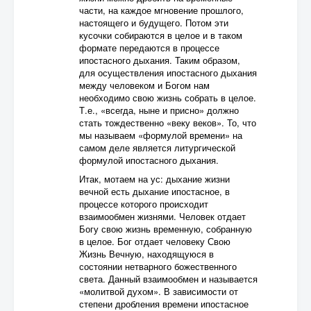
части, на каждое мгновение прошлого,
настоящего и будущего. Потом эти
кусочки собираются в целое и в таком
формате передаются в процессе
ипостасного дыхания. Таким образом,
для осуществления ипостасного дыхания
между человеком и Богом нам
необходимо свою жизнь собрать в целое.
Т.е., «всегда, ныне и присно» должно
стать тождественно «веку веков». То, что
мы называем «формулой времени» на
самом деле является литургической
формулой ипостасного дыхания.
Итак, мотаем на ус: дыхание жизни
вечной есть дыхание ипостасное, в
процессе которого происходит
взаимообмен жизнями. Человек отдает
Богу свою жизнь временную, собранную
в целое. Бог отдает человеку Свою
Жизнь Вечную, находящуюся в
состоянии нетварного божественного
света. Данный взаимообмен и называется
«молитвой духом». В зависимости от
степени дробления времени ипостасное