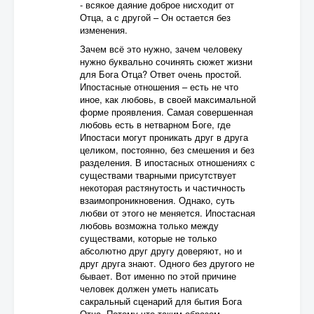
- всякое даяние доброе нисходит от
Отца, а с другой – Он остается без
изменения.
Зачем всё это нужно, зачем человеку
нужно буквально сочинять сюжет жизни
для Бога Отца? Ответ очень простой.
Ипостасные отношения – есть не что
иное, как любовь, в своей максимальной
форме проявления. Самая совершенная
любовь есть в нетварном Боге, где
Ипостаси могут проникать друг в друга
целиком, постоянно, без смешения и без
разделения. В ипостасных отношениях с
существами тварными присутствует
некоторая растянутость и частичность
взаимопроникновения. Однако, суть
любви от этого не меняется. Ипостасная
любовь возможна только между
существами, которые не только
абсолютно друг другу доверяют, но и
друг друга знают. Одного без другого не
бывает. Вот именно по этой причине
человек должен уметь написать
сакральный сценарий для бытия Бога
Отца. Потому что таким образом