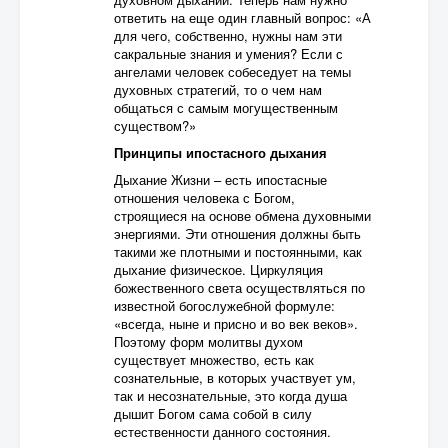
ответить на еще один главный вопрос: «А
для чего, собственно, нужны нам эти
сакральные знания и умения? Если с
ангелами человек собеседует на темы
духовных стратегий, то о чем нам
общаться с самым могущественным
существом?»
Принципы ипостасного дыхания
Дыхание Жизни – есть ипостасные
отношения человека с Богом,
строящиеся на основе обмена духовными
энергиями. Эти отношения должны быть
такими же плотными и постоянными, как
дыхание физическое. Циркуляция
божественного света осуществляться по
известной богослужебной формуле:
«всегда, ныне и присно и во век веков».
Поэтому форм молитвы духом
существует множество, есть как
сознательные, в которых участвует ум,
так и несознательные, это когда душа
дышит Богом сама собой в силу
естественности данного состояния.