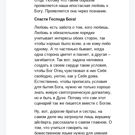
проявляется наша ипостасная любовь к
Богу. Проявляется она через познание.
Спасти Господа Бога!
Любовь есть забота о том, кого любишь.
Любовь в обязательном порядке
учитывает интересы обоих сторон, так
чтобы хорошо было всем, а не кому-либо
одному. А то частенько бывает, когда
одна сторона цветет и пахнет, а другая –
загибается. Так вот, задача человека
создать в своем сердце такие условия,
чтобы Бог Отец чувствовал в них Себя
свободно, уютно, как у Себя дома.
Естественно, чтобы прописать условия
для бытия Бога, нужно не только хорошо
знать живую святотроическую догматику,
но и быть в Духе. Потому что сам этот
сценарий так же пишется вместе с Богом.
Ну, вот, дорогие братья и сестры, на
самом деле мы затронули лишь вершину
айсберга, рассказали о самом главном. О
том, что учиться говорить на
божественном языке нужно для умения