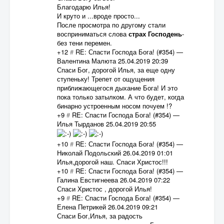
Благодарю Илья!
И круто и ...вроде просто...
После просмотра по другому стали
восприниматься слова
страх Господень
-
без тени перемен.
+12
#
RE: Спасти Господа Бога! (#354)
—
Валентина Малюта
25.04.2019 20:39
Спаси Бог, дорогой Илья, за еще одну
ступеньку! Трепет от ощущения
приближающегося дыхание Бога! И это
пока только затылком. А что будет, когда
бинарно устроенным носом почуем !?
+9
#
RE: Спасти Господа Бога! (#354)
—
Илья Тырданов
25.04.2019 20:55
+10
#
RE: Спасти Господа Бога! (#354)
—
Николай Подольский
26.04.2019 01:01
Илья,дорогой наш. Спаси Христос!!!
+10
#
RE: Спасти Господа Бога! (#354)
—
Галина Евстигнеева
26.04.2019 07:22
Спаси Христос , дорогой Илья!
+9
#
RE: Спасти Господа Бога! (#354)
—
Елена Петрикей
26.04.2019 09:21
Спаси Бог,Илья, за радость