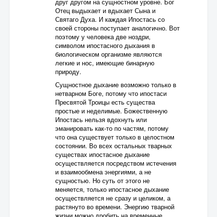
друг другом на сущностном уровне. Бог
Отец выдыхает и вдыхает Сына и
Святаго Духа. И каждая Ипостась со
своей стороны поступает аналогично. Вот
поэтому у человека две ноздри,
символом ипостасного дыхания в
биологическом организме являются
легкие и нос, имеющие бинарную
природу.
Сущностное дыхание возможно только в
нетварном Боге, потому что ипостаси
Пресвятой Троицы есть существа
простые и неделимые. Божественную
Ипостась нельзя вдохнуть или
эманировать как-то по частям, потому
что она существует только в целостном
состоянии. Во всех остальных тварных
существах ипостасное дыхание
осуществляется посредством истечения
и взаимообмена энергиями, а не
сущностью. Но суть от этого не
меняется, только ипостасное дыхание
осуществляется не сразу и целиком, а
растянуто во времени. Энергию тварной
жизни можно дробить на временные