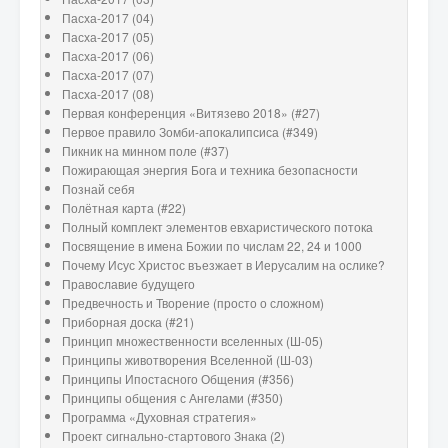
Пасха-2017 (04)
Пасха-2017 (05)
Пасха-2017 (06)
Пасха-2017 (07)
Пасха-2017 (08)
Первая конференция «Витязево 2018» (#27)
Первое правило Зомби-апокалипсиса (#349)
Пикник на минном поле (#37)
Пожирающая энергия Бога и техника безопасности
Познай себя
Полётная карта (#22)
Полный комплект элементов евхаристического потока
Посвящение в имена Божии по числам 22, 24 и 1000
Почему Исус Христос въезжает в Иерусалим на ослике?
Православие будущего
Предвечность и Творение (просто о сложном)
Приборная доска (#21)
Принцип множественности вселенных (Ш-05)
Принципы животворения Вселенной (Ш-03)
Принципы Ипостасного Общения (#356)
Принципы общения с Ангелами (#350)
Программа «Духовная стратегия»
Проект сигнально-стартового Знака (2)