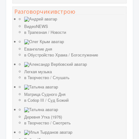
Разговорчикивстрою
ВидеоNEWS
в
Трапезная
/
Новости
Евангелие дня
в
Обустройство Храма
/
Богослужение
Легкая музыка
в
Творчество
/
Слушать
Матрица Судного Дня
в
Собор III
/
Суд Божий
Деревня Утка (1976)
в
Творчество
/
Смотреть