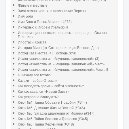
Живые и мёртвые
Зима человечества и поклонение Верхов
Имя Бога
Имя Бога и Песнь Моисея (#378)
Интервью с Игорем Уральским
Информационно-психологическая операция «Осипов-
Головин»
Ипостаси Христа
История Мира (от Сотворения и до Вечного Дня)
Исход Казачества (4). Господь, жги!
Исход казачества из «блудницы вавилонской» (3)
Исход казачества из «блудницы вавилонской» Часть I
Исход казачества из «блудницы вавилонской». Часть II
К Началу всё готово!..
Казаки + собор Отрасли
Как победить время и войти в вечность?
Как создавался «Новый Завет»
Как устроена благодать?
Ключ №4. Тайна Образа и Подобия (#344)
Ключ №5. Дыхание Жизни Вечной (#346)
Ключ №5. Загадка Евангелия от Иоанна (#347)
Ключ №5. Тайна Логосов и Тропосов (#345)
Ключ №6. Тайна Херувимов (#348)