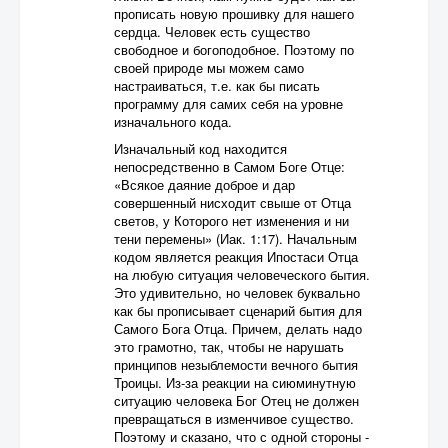
прописать новую прошивку для нашего
сердца. Человек есть существо
свободное и богоподобное. Поэтому по
своей природе мы можем само
настраиваться, т.е. как бы писать
программу для самих себя на уровне
изначального кода.
Изначальный код находится
непосредственно в Самом Боге Отце:
«Всякое даяние доброе и дар
совершенный нисходит свыше от Отца
светов, у Которого нет изменения и ни
тени перемены» (Иак. 1:17). Начальным
кодом является реакция Ипостаси Отца
на любую ситуация человеческого бытия.
Это удивительно, но человек буквально
как бы прописывает сценарий бытия для
Самого Бога Отца. Причем, делать надо
это грамотно, так, чтобы не нарушать
принципов незыблемости вечного бытия
Троицы. Из-за реакции на сиюминутную
ситуацию человека Бог Отец не должен
превращаться в изменчивое существо.
Поэтому и сказано, что с одной стороны -