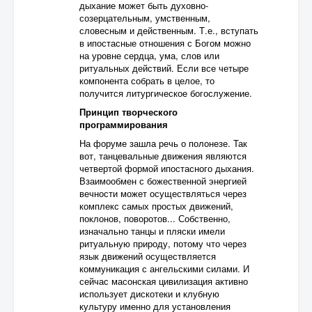
дыхание может быть духовно-
созерцательным, умственным,
словесным и действенным. Т.е., вступать
в ипостасные отношения с Богом можно
на уровне сердца, ума, слов или
ритуальных действий. Если все четыре
компонента собрать в целое, то
получится литургическое богослужение.
Принцип творческого
программирования
На форуме зашла речь о полонезе. Так
вот, танцевальные движения являются
четвертой формой ипостасного дыхания.
Взаимообмен с божественной энергией
вечности может осуществляться через
комплекс самых простых движений,
поклонов, поворотов... Собственно,
изначально танцы и пляски имели
ритуальную природу, потому что через
язык движений осуществляется
коммуникация с ангельскими силами. И
сейчас масонская цивилизация активно
использует дискотеки и клубную
культуру именно для установления