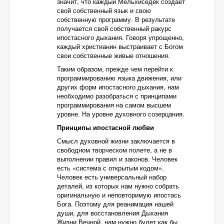
значит, что каждый Мельхиседек создает
свой собственный язык и свою
собственную программу. В результате
получается свой собственный ракурс
ипостасного дыхания. Говоря упрощенно,
каждый христианин выстраивает с Богом
свои собственные живые отношения.
Таким образом, прежде чем перейти к
программированию языка движения, или
других форм ипостасного дыхания, нам
необходимо разобраться с принципами
программирования на самом высшем
уровне. На уровне духовного созерцания.
Принципы ипостасной любви
Смысл духовной жизни заключается в
свободном творческом полете, а не в
выполнении правил и законов. Человек
есть «система с открытым кодом».
Человек есть универсальный набор
деталей, из которых нам нужно собрать
оригинальную и неповторимую ипостась
Бога. Поэтому для реанимация нашей
души, для восстановления Дыхания
Жизни Вечной, нам нужно будет как бы