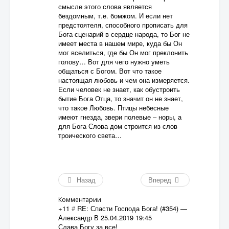
смысле этого слова является
бездомным, т.е. бомжом. И если нет
предстоятеля, способного прописать для
Бога сценарий в сердце народа, то Бог не
имеет места в нашем мире, куда бы Он
мог вселиться, где бы Он мог преклонить
голову… Вот для чего нужно уметь
общаться с Богом. Вот что такое
настоящая любовь и чем она измеряется.
Если человек не знает, как обустроить
бытие Бога Отца, то значит он не знает,
что такое Любовь. Птицы небесные
имеют гнезда, звери полевые – норы, а
для Бога Слова дом строится из слов
троического света…
Назад
Вперед
Комментарии
+11
#
RE: Спасти Господа Бога! (#354)
—
Александр В
25.04.2019 19:45
Слава Богу за все!