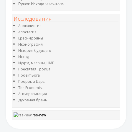
Рубеж Исхода 2026-07-19
Исследования
Апокалипсис
Апостасия
Ереси-трояны
Иконография
История будущего
Исход
Иудеи, масоны, НМП
Пресвятая Троица
Проект Бога
Пророк и Царь
The Economist
Антигравитация
Духовная брань
rss-new