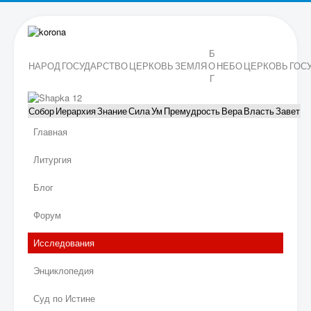
Б
НАРОД
ГОСУДАРСТВО
ЦЕРКОВЬ
ЗЕМЛЯ
О
НЕБО
ЦЕРКОВЬ
ГОС
Г
Собор
Иерархия
Знание
Сила
Ум
Премудрость
Вера
Власть
Завет
Главная
Литургия
Блог
Форум
Исследования
Энциклопедия
Суд по Истине