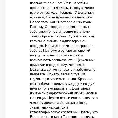
позаботиться о Боге Отце. В этом и
проявляется та любовь, которую более
всего от нас ждет Господь. У Боженьки
есть всё, Он не нуждается в чем-либо.
Более того, Бог имеет все с избытком.
Поэтому Он создал человека, чтобы
заботиться о нем и проявлять к нему
таким образом любовь. Однако, нельзя
кого-либо любить в одностороннем
порядке. И нельзя любить, не проявляя
заботы. Поэтому в основе отношений
между человеком и Богом лежит
возможность взаимозаботы. Церковники
приучили народ к тому, что только
Боженька должен спасать и заботится о
человеке. Однако, такая ситуация
глубоко противоестественна. Кровь не
может бежать только к сердцу и воздух
нельзя только вдыхать… Если люди
привыкли к односторонней любви, если в
концепции Церкви нет ни слова о том, что
человек должен заботиться о Боге,
значит мир находится в
катастрофическом состоянии. Потому что
Бог по отношению к Творению в прямом