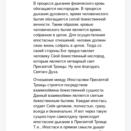
В процессе дыхания физического кровь
обогащается кислородом. В процессе
дыхания духовного, время человеческого
бытия обогащается силой божественной
вечности. Таким образом, кровью
человеческого бытия является время,
собранное в целое. Для осуществления
ипостасных отношений, человек должен
свою жизнь собрать в целое. Тогда со
своей стороны Бог предоставляет
человеку Свой божественный кислород,
которым является нетварный свет
Пресвятой Троицы. Ну или благодать
Святаго Духа.
Отношения между Ипостасями Пресвятой
Троицы строятся посредством
взаимообмена божественной сущности.
Данный взаимообмен является святым
божественным бытием. Каждая ипостась
отдает Себя целиком, полностью, сразу,
всегда и безначально. И вот через такую
сущностную самоотдачу происходит
ипостасное дыхание в Пресвятой Троице.
Т.е., Ипостаси в прямом смысле дышат