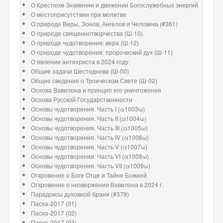
О Крестном Знамении и движении Богослужебных энергий
О местоприсутствии при молитве
О природе Веры, Эонов, Ангелов и Человека (#361)
О природе священнотворчества (Ш-10)
О природе чудотворения: вера (Ш-12)
О природе чудотворения: пророческий дух (Ш-11)
О явлении антихриста в 2024 году
Общие задачи Шестоднева (Ш-00)
Общие сведения о Троическом Свете (Ш-02)
Основа Вавилона и принцип его уничтожения
Основа Русской Государственности
Основы чудотворения. Часть I (α1003ω)
Основы чудотворения. Часть II (α1004ω)
Основы чудотворения. Часть III (α1005ω)
Основы чудотворения. Часть IV (α1006ω)
Основы чудотворения. Часть V (α1007ω)
Основы чудотворения. Часть VI (α1008ω)
Основы чудотворения. Часть VII (α1009ω)
Откровение о Боге Отце и Тайне Божией
Откровение о низвержении Вавилона в 2024 г.
Парадоксы духовной брани (#379)
Пасха-2017 (01)
Пасха-2017 (02)
Пасха-2017 (03)