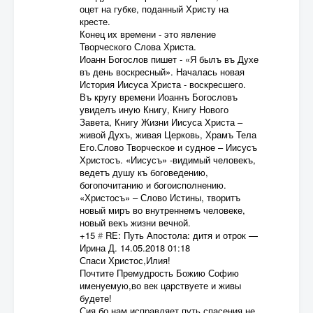
оцет на губке, поданный Христу на
кресте.
Конец их времени - это явление
Творческого Слова Христа.
Иоанн Богослов пишет - «Я былъ въ Духе
въ день воскресный». Началась новая
История Иисуса Христа - воскресшего.
Въ кругу времени Иоаннъ Богословъ
увиделъ иную Книгу, Книгу Нового
Завета, Книгу Жизни Иисуса Христа –
живой Духъ, живая Церковь, Храмъ Тела
Его.Слово Творческое и судное – Иисусъ
Христосъ. «Иисусъ» -видимый человекъ,
ведетъ душу къ боговедению,
богопочитанию и богоисполнению.
«Христосъ» – Слово Истины, творитъ
новый миръ во внутреннемъ человеке,
новый векъ жизни вечной.
+15
#
RE: Путь Апостола: дитя и отрок
—
Ирина Д.
14.05.2018 01:18
Спаси Христос,Илия!
Почтите Премудрость Божию Софию
именуемую,во век царствуете и живы
будете!
Сия бо нам исправляет путь спасения,не