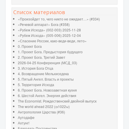
Список материалов
«Произойдет то, чего никто не ожидает…» (#334)
«Речевой аппарат» Бога (#358)
«Рубеж Исхода» (002-003) 2025-11-28
«Рубеж Исхода» (005-006) 2025-12-04
«Спасение России, како-веди-веди, лето»
0. Проект Бога
1. Проект Бога. Предыстория будущего
2. Проект Бога. Третий Завет
2026-04-25 Конференция (МСД_03)
3. История Бога Отца
4. Возвращение Мельхиседека
5. Пятый Ангел. Власть и проекты
5. Территория Исхода
6. Проект Бога. Новозаветная кухня
6. Шестой Ангел. Энергия действия
The Economist. Рождественский двойной выпуск
The world ahead 2022 (α1022ω)
Антропология Царства (#36)
Аутодафе
Ахтунг!
Благодать Постоянства