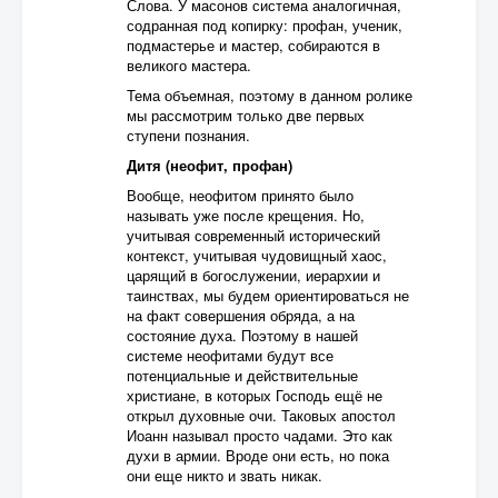
Слова. У масонов система аналогичная,
содранная под копирку: профан, ученик,
подмастерье и мастер, собираются в
великого мастера.
Тема объемная, поэтому в данном ролике
мы рассмотрим только две первых
ступени познания.
Дитя (неофит, профан)
Вообще, неофитом принято было
называть уже после крещения. Но,
учитывая современный исторический
контекст, учитывая чудовищный хаос,
царящий в богослужении, иерархии и
таинствах, мы будем ориентироваться не
на факт совершения обряда, а на
состояние духа. Поэтому в нашей
системе неофитами будут все
потенциальные и действительные
христиане, в которых Господь ещё не
открыл духовные очи. Таковых апостол
Иоанн называл просто чадами. Это как
духи в армии. Вроде они есть, но пока
они еще никто и звать никак.