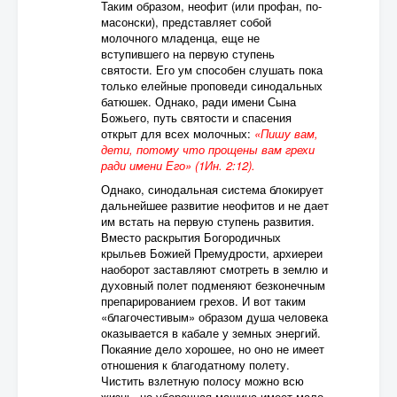
Таким образом, неофит (или профан, по-
масонски), представляет собой
молочного младенца, еще не
вступившего на первую ступень
святости. Его ум способен слушать пока
только елейные проповеди синодальных
батюшек. Однако, ради имени Сына
Божьего, путь святости и спасения
открыт для всех молочных:
«Пишу вам,
дети, потому что прощены вам грехи
ради имени Его» (1Ин. 2:12).
Однако, синодальная система блокирует
дальнейшее развитие неофитов и не дает
им встать на первую ступень развития.
Вместо раскрытия Богородичных
крыльев Божией Премудрости, архиереи
наоборот заставляют смотреть в землю и
духовный полет подменяют безконечным
препарированием грехов. И вот таким
«благочестивым» образом душа человека
оказывается в кабале у земных энергий.
Покаяние дело хорошее, но оно не имеет
отношения к благодатному полету.
Чистить взлетную полосу можно всю
жизнь, но уборочная машина имеет мало