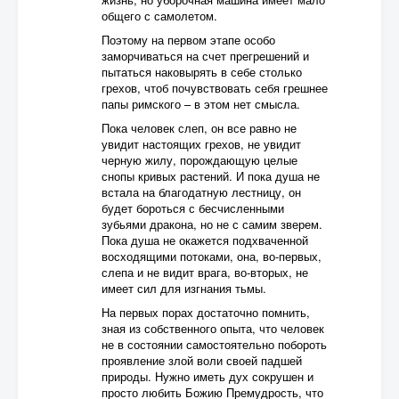
общего с самолетом.
Поэтому на первом этапе особо
заморчиваться на счет прегрешений и
пытаться наковырять в себе столько
грехов, чтоб почувствовать себя грешнее
папы римского – в этом нет смысла.
Пока человек слеп, он все равно не
увидит настоящих грехов, не увидит
черную жилу, порождающую целые
снопы кривых растений. И пока душа не
встала на благодатную лестницу, он
будет бороться с бесчисленными
зубьями дракона, но не с самим зверем.
Пока душа не окажется подхваченной
восходящими потоками, она, во-первых,
слепа и не видит врага, во-вторых, не
имеет сил для изгнания тьмы.
На первых порах достаточно помнить,
зная из собственного опыта, что человек
не в состоянии самостоятельно побороть
проявление злой воли своей падшей
природы. Нужно иметь дух сокрушен и
просто любить Божию Премудрость, что