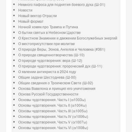
Немного пафоса для поднятия боевого духа (Ш-01)
Новости
Новый вектор Отрасли
Новый формат
Ночной хомяк про Трампа и Путина
О бытии святых в Небесном Царстве
О Крестном Знамении и движении Богослужебных энергий
О местоприсутствии при молитве
О природе Веры, Эонов, Ангелов и Человека (#361)
О природе священнотворчества (Ш-10)
О природе чудотворения: вера (Ш-12)
О природе чудотворения: пророческий дух (Ш-11)
О явлении антихриста в 2024 году
Общие задачи Шестоднева (Ш-00)
Общие сведения о Троическом Свете (Ш-02)
Основа Вавилона и принцип его уничтожения
Основа Русской Государственности
Основы чудотворения. Часть I (α1003ω)
Основы чудотворения. Часть II (α1004ω)
Основы чудотворения. Часть III (α1005ω)
Основы чудотворения. Часть IV (α1006ω)
Основы чудотворения. Часть V (α1007ω)
Основы чудотворения. Часть VI (α1008ω)