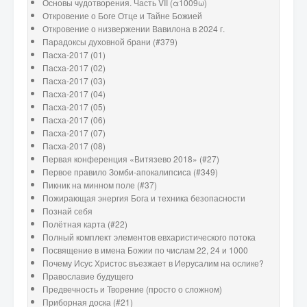
Основы чудотворения. Часть VII (α1009ω)
Откровение о Боге Отце и Тайне Божией
Откровение о низвержении Вавилона в 2024 г.
Парадоксы духовной брани (#379)
Пасха-2017 (01)
Пасха-2017 (02)
Пасха-2017 (03)
Пасха-2017 (04)
Пасха-2017 (05)
Пасха-2017 (06)
Пасха-2017 (07)
Пасха-2017 (08)
Первая конференция «Витязево 2018» (#27)
Первое правило Зомби-апокалипсиса (#349)
Пикник на минном поле (#37)
Пожирающая энергия Бога и техника безопасности
Познай себя
Полётная карта (#22)
Полный комплект элементов евхаристического потока
Посвящение в имена Божии по числам 22, 24 и 1000
Почему Исус Христос въезжает в Иерусалим на ослике?
Православие будущего
Предвечность и Творение (просто о сложном)
Приборная доска (#21)