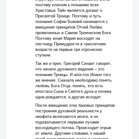
поэтому ключом к познанию всех
Христовых Тайн является догмат о
Пресвятой Троице. Поэтому и путь
познания Софии Божией начинается с
вмещения принципов Отчей Любви,
проявленных в Самом Троическом Боге.
Поэтому юная Мария восходит на
лестницу Премудрости в трехлетнем
возрасте на первые три отроческих
ступени.
Так же и преп. Григорий Синаит говорит,
что начало духовного видения – это
познание Троицы. И апостол Иоанн того
же мнения. Сначала необходимо понять
любовь Бога Отца, понять, кто есть
ипостаси Сына и Святого духа и почему
одна рождается, а другая исходит.
После вмещения этих базовых принципов
построения духовной реальности у
неофита включаются мозги, и он
подхватывается первыми лучами
восходящего потока. Происходит отрыв
от земли. Другими словами, к нашей
юной душе приходит ангел и начинает