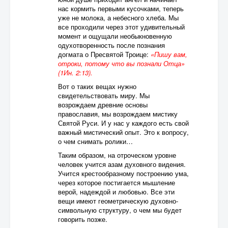
нас кормить первыми кусочками, теперь
уже не молока, а небесного хлеба. Мы
все проходили через этот удивительный
момент и ощущали необыкновенную
одухотворенность после познания
догмата о Пресвятой Троице:
«Пишу вам,
отроки, потому что вы познали Отца»
(1Ин. 2:13).
Вот о таких вещах нужно
свидетельствовать миру. Мы
возрождаем древние основы
православия, мы возрождаем мистику
Святой Руси. И у нас у каждого есть свой
важный мистический опыт. Это к вопросу,
о чем снимать ролики…
Таким образом, на отроческом уровне
человек учится азам духовного видения.
Учится крестообразному построению ума,
через которое постигается мышление
верой, надеждой и любовью. Все эти
вещи имеют геометрическую духовно-
символьную структуру, о чем мы будет
говорить позже.