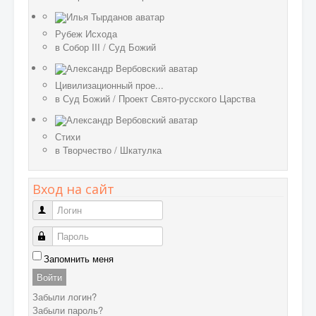
Рубеж Исхода
в
Собор III
/
Суд Божий
Цивилизационный прое...
в
Суд Божий
/
Проект Свято-русского Царства
Стихи
в
Творчество
/
Шкатулка
Вход на сайт
Логин
Пароль
Запомнить меня
Войти
Забыли логин?
Забыли пароль?