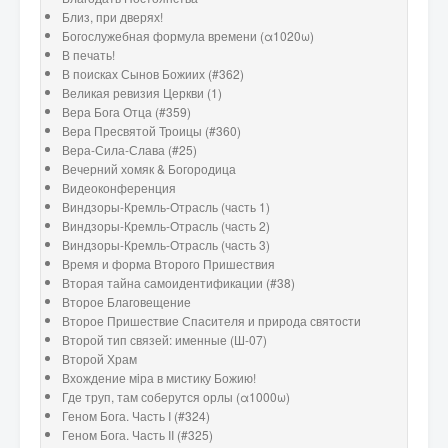
Близ, при дверях!
Богослужебная формула времени (α1020ω)
В печать!
В поисках Сынов Божиих (#362)
Великая ревизия Церкви (1)
Вера Бога Отца (#359)
Вера Пресвятой Троицы (#360)
Вера-Сила-Слава (#25)
Вечерний хомяк & Богородица
Видеоконференция
Виндзоры-Кремль-Отрасль (часть 1)
Виндзоры-Кремль-Отрасль (часть 2)
Виндзоры-Кремль-Отрасль (часть 3)
Время и форма Второго Пришествия
Вторая тайна самоидентификации (#38)
Второе Благовещение
Второе Пришествие Спасителя и природа святости
Второй тип связей: именные (Ш-07)
Второй Храм
Вхождение мiра в мистику Божию!
Где труп, там соберутся орлы (α1000ω)
Геном Бога. Часть I (#324)
Геном Бога. Часть II (#325)