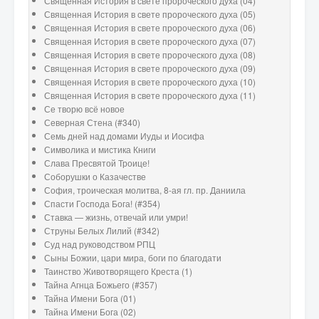
Священная История в свете пророческого духа (04)
Священная История в свете пророческого духа (05)
Священная История в свете пророческого духа (06)
Священная История в свете пророческого духа (07)
Священная История в свете пророческого духа (08)
Священная История в свете пророческого духа (09)
Священная История в свете пророческого духа (10)
Священная История в свете пророческого духа (11)
Се творю всё новое
Северная Стена (#340)
Семь дней над домами Иуды и Иосифа
Символика и мистика Книги
Слава Пресвятой Троице!
Соборушки о Казачестве
София, троическая молитва, 8-ая гл. пр. Даниила
Спасти Господа Бога! (#354)
Ставка — жизнь, отвечай или умри!
Струны Белых Лилий (#342)
Суд над руководством РПЦ
Сыны Божии, цари мира, боги по благодати
Таинство Животворящего Креста (1)
Тайна Агнца Божьего (#357)
Тайна Имени Бога (01)
Тайна Имени Бога (02)