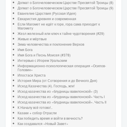
Догмат о Богочеловеческом Царстве Пресвятой Троицы (8)
Догмат о Богочеловеческом Царстве Пресвятой Троицы (9)
Евангелие Царствия (Русская Идея)
Евхаристия древняя и современная
Если Магомет не идёт к горе, гора сама приходит к
Магомету
Жезл железный или ключ к тайне чудотворения (#29)
Живые и мёртвые
Зима человечества и поклонение Верхов
Имя Бога
Имя Бога и Песнь Моисея (#378)
Интервью с Игорем Уральским
Информационно-психологическая операция «Осипов-
Головин»
Ипостаси Христа
История Мира (от Сотворения и до Вечного Дня)
Исход Казачества (4). Господь, жги!
Исход казачества из «блудницы вавилонской» (3)
Исход казачества из «блудницы вавилонской» Часть I
Исход казачества из «блудницы вавилонской». Часть II
К Началу всё готово!..
Казаки + собор Отрасли
Как победить время и войти в вечность?
Как создавался «Новый Завет»