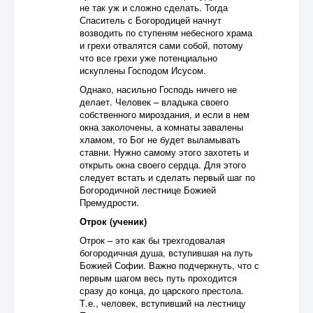
не так уж и сложно сделать. Тогда
Спаситель с Богородицей начнут
возводить по ступеням небесного храма
и грехи отвалятся сами собой, потому
что все грехи уже потенциально
искуплены Господом Исусом.
Однако, насильно Господь ничего не
делает. Человек – владыка своего
собственного мироздания, и если в нем
окна заколочены, а комнаты завалены
хламом, то Бог не будет выламывать
ставни. Нужно самому этого захотеть и
открыть окна своего сердца. Для этого
следует встать и сделать первый шаг по
Богородичной лестнице Божией
Премудрости.
Отрок (ученик)
Отрок – это как бы трехгодовалая
богородичная душа, вступившая на путь
Божией Софии. Важно подчеркнуть, что с
первым шагом весь путь проходится
сразу до конца, до царского престола.
Т.е., человек, вступивший на лестницу