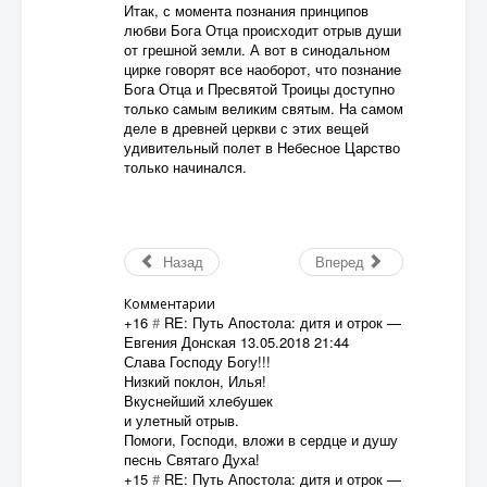
Итак, с момента познания принципов
любви Бога Отца происходит отрыв души
от грешной земли. А вот в синодальном
цирке говорят все наоборот, что познание
Бога Отца и Пресвятой Троицы доступно
только самым великим святым. На самом
деле в древней церкви с этих вещей
удивительный полет в Небесное Царство
только начинался.
Назад
Вперед
Комментарии
+16
#
RE: Путь Апостола: дитя и отрок
—
Евгения Донская
13.05.2018 21:44
Слава Господу Богу!!!
Низкий поклон, Илья!
Вкуснейший хлебушек
и улетный отрыв.
Помоги, Господи, вложи в сердце и душу
песнь Святаго Духа!
+15
#
RE: Путь Апостола: дитя и отрок
—