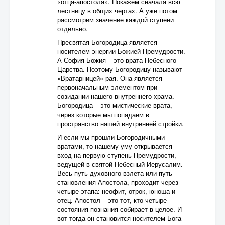
«отца-апостола». Покажем сначала всю
лестницу в общих чертах. А уже потом
рассмотрим значение каждой ступени
отдельно.
Пресвятая Богородица является
носителем энергии Божией Премудрости.
А София Божия – это врата Небесного
Царства. Поэтому Богородицу называют
«Вратарницей» рая. Она является
первоначальным элементом при
созидании нашего внутреннего храма.
Богородица – это мистические врата,
через которые мы попадаем в
пространство нашей внутренней стройки.
И если мы прошли Богородичными
вратами, то нашему уму открывается
вход на первую ступень Премудрости,
ведущей в святой Небесный Иерусалим.
Весь путь духовного взлета или путь
становления Апостола, проходит через
четыре этапа: неофит, отрок, юноша и
отец. Апостол – это тот, кто четыре
состояния познания собирает в целое. И
вот тогда он становится носителем Бога