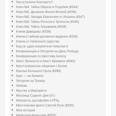
Как устроена благодать?
Ключ №4. Тайна Образа и Подобия (#344)
Ключ №5. Дыхание Жизни Вечной (#346)
Ключ №5. Загадка Евангелия от Иоанна (#347)
Ключ №5. Тайна Логосов и Тропосов (#345)
Ключ №6. Тайна Херувимов (#348)
Ключи Давидовы (#338)
Ключи к тайнам духовного видения (#336)
Ключи от Небесного Царства
Код св. царя-искупителя Николая II
Конференция и Литургия на День Победы
Конференция по Шестому Ангелу
Крест Вечности и Крест Времени (#363)
Крестообразное общение с Богом
Крылья Большого Орла (#289)
Курс — на Кремль!
Литургия на Троицу
Любовь
Мастер и Маргарита
Матрица Судного Дня (01)
Мигранты, русофобия и РПЦ
Мистические врата Святой Руси (#335)
Моя история
Небесная фонетика (#355)