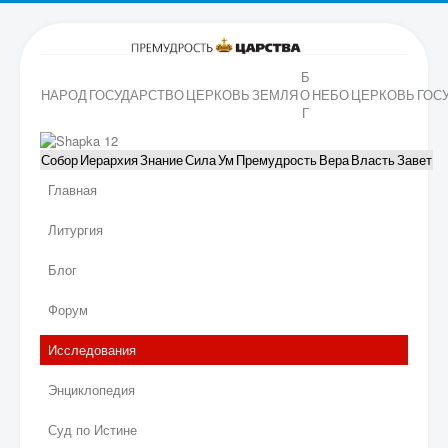
Б
НАРОД
ГОСУДАРСТВО
ЦЕРКОВЬ
ЗЕМЛЯ
О
НЕБО
ЦЕРКОВЬ
ГОС
Г
Собор
Иерархия
Знание
Сила
Ум
Премудрость
Вера
Власть
Завет
Главная
Литургия
Блог
Форум
Исследования
Энциклопедия
Суд по Истине