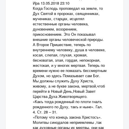
Ира
13.05.2018 23:10
Когда Господь проповедал на земле, то
Дух Святой в пророках, священниках,
мучениках, старцах, исцелял
естественные органы человека,
дуновением, воззрением,
прикосновением. Это Он показывал
внешние органы человеческой природы.
А Второе Пришествие, теперь по
внутреннему человеку, душа в человеке,
косая, слепая, глухая, хромая,
бесноватая, злая, гордая, непокорная,
жестокая, и у многих мертвая. Теперь по
времени нужно ее помазать бессмертным
Духом, но здесь Помазывает сам Бог.
Мы должны служить Духу Христа,
живому, а не букве закона, мертвой,чтоб
перейти в Новый День,Новый Завет
Царства Духа Животворящего.
«Какъ тогда рожденный по плоти гналъ
рожденного по Духу, такъ и ныне». Гал.
4. Ст. 28 – 31.
«Потому что конецъ закона Христосъ».
Молитвы синодалов неприемлемы ,так
как духовные органы их мертвы, они как