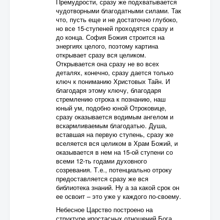
Премудрости, сразу же подхватывается
чудотворными благодатными силами. Так
что, пусть еще и не достаточно глубоко,
но все 15-ступеней проходятся сразу и
до конца. София Божия строится на
энергиях целого, поэтому картина
открывает сразу вся целиком.
Открывается она сразу не во всех
деталях, конечно, сразу дается только
ключ к пониманию Христовых Тайн. И
благодаря этому ключу, благодаря
стремлению отрока к познанию, наш
юный ум, подобно юной Отроковице,
сразу оказывается водимым ангелом и
вскармливаемым благодатью. Душа,
вставшая на первую ступень, сразу же
вселяется вся целиком в Храм Божий, и
оказывается в нем на 15-ой ступени со
всеми 12-ть годами духовного
созревания. Т.е., потенциально отроку
предоставляется сразу же вся
библиотека знаний. Ну а за какой срок он
ее освоит – это уже у каждого по-своему.
Небесное Царство построено на
структуре ипостасных отношений Бога,