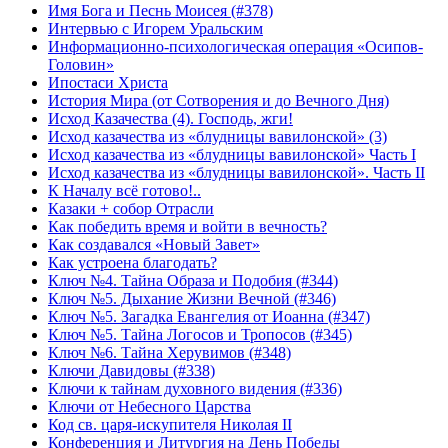
Имя Бога и Песнь Моисея (#378)
Интервью с Игорем Уральским
Информационно-психологическая операция «Осипов-
Головин»
Ипостаси Христа
История Мира (от Сотворения и до Вечного Дня)
Исход Казачества (4). Господь, жги!
Исход казачества из «блудницы вавилонской» (3)
Исход казачества из «блудницы вавилонской» Часть I
Исход казачества из «блудницы вавилонской». Часть II
К Началу всё готово!..
Казаки + собор Отрасли
Как победить время и войти в вечность?
Как создавался «Новый Завет»
Как устроена благодать?
Ключ №4. Тайна Образа и Подобия (#344)
Ключ №5. Дыхание Жизни Вечной (#346)
Ключ №5. Загадка Евангелия от Иоанна (#347)
Ключ №5. Тайна Логосов и Тропосов (#345)
Ключ №6. Тайна Херувимов (#348)
Ключи Давидовы (#338)
Ключи к тайнам духовного видения (#336)
Ключи от Небесного Царства
Код св. царя-искупителя Николая II
Конференция и Литургия на День Победы