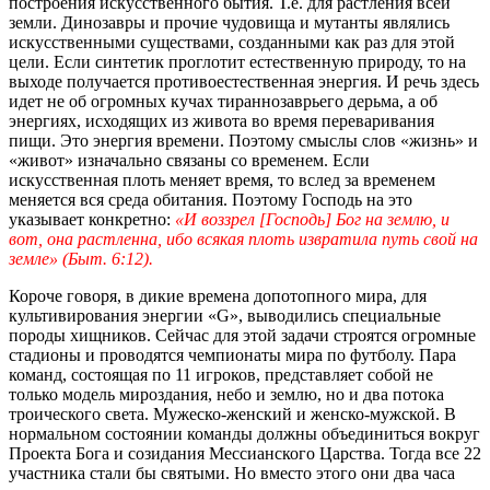
построения искусственного бытия. Т.е. для растления всей
земли. Динозавры и прочие чудовища и мутанты являлись
искусственными существами, созданными как раз для этой
цели. Если синтетик проглотит естественную природу, то на
выходе получается противоестественная энергия. И речь здесь
идет не об огромных кучах тираннозаврьего дерьма, а об
энергиях, исходящих из живота во время переваривания
пищи. Это энергия времени. Поэтому смыслы слов «жизнь» и
«живот» изначально связаны со временем. Если
искусственная плоть меняет время, то вслед за временем
меняется вся среда обитания. Поэтому Господь на это
указывает конкретно:
«И воззрел [Господь] Бог на землю, и
вот, она растленна, ибо всякая плоть извратила путь свой на
земле» (Быт. 6:12).
Короче говоря, в дикие времена допотопного мира, для
культивирования энергии «G», выводились специальные
породы хищников. Сейчас для этой задачи строятся огромные
стадионы и проводятся чемпионаты мира по футболу. Пара
команд, состоящая по 11 игроков, представляет собой не
только модель мироздания, небо и землю, но и два потока
троического света. Мужеско-женский и женско-мужской. В
нормальном состоянии команды должны объединиться вокруг
Проекта Бога и созидания Мессианского Царства. Тогда все 22
участника стали бы святыми. Но вместо этого они два часа