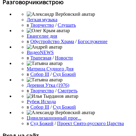
Разговорчикивстрою
Легкая музыка
в
Творчество
/
Слушать
Евангелие дня
в
Обустройство Храма
/
Богослужение
ВидеоNEWS
в
Трапезная
/
Новости
Матрица Судного Дня
в
Собор III
/
Суд Божий
Деревня Утка (1976)
в
Творчество
/
Смотреть
Рубеж Исхода
в
Собор III
/
Суд Божий
Цивилизационный прое...
в
Суд Божий
/
Проект Свято-русского Царства
Вход на сайт