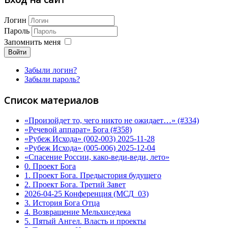
Логин
Пароль
Запомнить меня
Войти
Забыли логин?
Забыли пароль?
Список материалов
«Произойдет то, чего никто не ожидает…» (#334)
«Речевой аппарат» Бога (#358)
«Рубеж Исхода» (002-003) 2025-11-28
«Рубеж Исхода» (005-006) 2025-12-04
«Спасение России, како-веди-веди, лето»
0. Проект Бога
1. Проект Бога. Предыстория будущего
2. Проект Бога. Третий Завет
2026-04-25 Конференция (МСД_03)
3. История Бога Отца
4. Возвращение Мельхиседека
5. Пятый Ангел. Власть и проекты