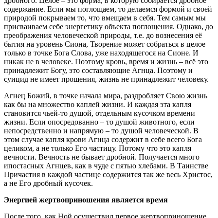
дробного. Целое – это форма, в которую собирается дробное
содержание. Если мы поглощаем, то делаемся формой и своей
природой покрываем то, что вмещаем в себя. Тем самым мы
присваиваем себе энергетику объекта поглощения. Однако, до
преображения человеческой природы, т.е. до вознесения её
бытия на уровень Сиона, Творение может собраться в целое
только в точке Бога Слова, уже находящегося на Сионе. И
никак не в человеке. Поэтому кровь, время и жизнь – всё это
принадлежит Богу, это составляющие Агнца. Поэтому и
суицид не имеет прощения, жизнь не принадлежит человеку.
Агнец Божий, в точке начала мира, раздробляет Свою жизнь
как бы на множество каплей жизни. И каждая эта капля
становится чьей-то душой, отдельным кусочком времени
жизни. Если опосредованно – то душой животного, если
непосредственно и напрямую – то душой человеческой. В
этом случае капля крови Агнца содержит в себе всего Бога
целиком, а не только Его частицу. Потому что это капля
вечности. Вечность не бывает дробной. Получается много
ипостасных Агнцев, как в чуде с пятью хлебами. В Таинстве
Причастия в каждой частице содержится так же весь Христос,
а не Его дробный кусочек.
Энергией жертвоприношения является время
После того, как Ной осуществил первое жертвоприношение,