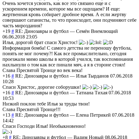
Очень хочется усвоить, как все это связано еще и с
ускорением времени, которое мы все ощущаем? И еще:
жертвенная кровь собирает дробное время. А если жертву
совершают сатанисты, то что происходит, они подчиняют себе
часть мироздания?
+19
#
RE: Динозавры и футбол
—
Семён Внемлющий
06.06.2018 23:05
Илья, дорогой брат спаси Христос!
Информация бомба! С самого детства не переношу футбола,
понять не мог почему?! Как все промыслительно, сегодня
проезжали мимо школы в которой учился, так воспоминания
нахлынули о том как все пинали мяч, а я в стороне стоял!
Слава Пресвятой Троице во век века!
+16
#
RE: Динозавры и футбол
—
Илья Тырданов
07.06.2018
10:28
Спаси Христос, дорогие соборушки!
+16
#
RE: Динозавры и футбол
—
Татиана Тихая
07.06.2018
10:53
Низкий поклон тебе Илья за труды твои!
Слава Пресвятой Троице!!!
+13
#
RE: Динозавры и футбол
—
Елена Петрикей
07.06.2018
14:42
Спаси Господи Илья! Необыкновенно!
+8
#
RE: Динозавры и футбол
—
Вадим Новый
08.06.2018