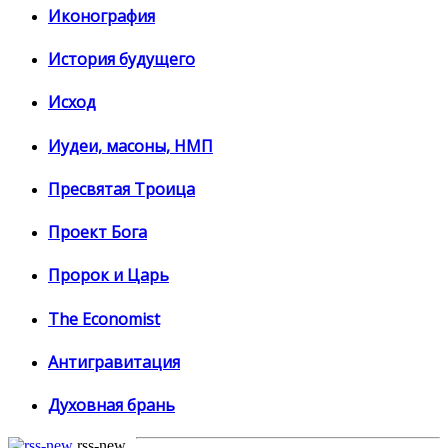
Иконография
История будущего
Исход
Иудеи, масоны, НМП
Пресвятая Троица
Проект Бога
Пророк и Царь
The Economist
Антигравитация
Духовная брань
rss-new