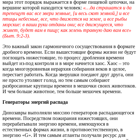
мира этот порядок выражается в форме пищевой цепочки, на
вершине которой находится человек:
«…да страшатся и да
трепещут вас все звери земные, [и весь скот земной,] и все
птицы небесные, все, что движется на земле, и все рыбы
морские: в ваши руки отданы они; все движущееся, что
живет, будет вам в пищу; как зелень травную даю вам все»
(Быт. 9:2-3).
Это важный закон гармоничного сосуществования в формате
дробного времени. Если вышестоящие формы жизни не будут
поглощать нижестоящие, то процесс дробления времени
выйдет из-под контроля и в мире начнется хаос. Хаос – это
когда многоуровневая иерархия собирания веков в целое,
перестает работать. Когда зверушки поедают друг друга, они
не просто утоляют голод, но тем самым собирают
разбросанные крупицы времени в мешочки своих животиков.
И чем больше животное, тем больше мешочек времени.
Генераторы энергий распада
Динозавры выполняли миссию генераторов распадающегося
времени. Посредством пожирания нижестоящих, они
перерабатывали энергию времени, имеющуюся в
естественных формах жизни, в противоестественную, в
энергию «G». И тем самым атланты получали ресурс для