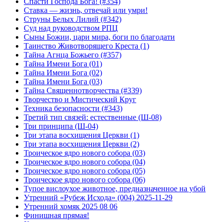
Спасти Господа Бога! (#354)
Ставка — жизнь, отвечай или умри!
Струны Белых Лилий (#342)
Суд над руководством РПЦ
Сыны Божии, цари мира, боги по благодати
Таинство Животворящего Креста (1)
Тайна Агнца Божьего (#357)
Тайна Имени Бога (01)
Тайна Имени Бога (02)
Тайна Имени Бога (03)
Тайна Священнотворчества (#339)
Творчество и Мистический Круг
Техника безопасности (#343)
Третий тип связей: естественные (Ш-08)
Три принципа (Ш-04)
Три этапа восхищения Церкви (1)
Три этапа восхищения Церкви (2)
Троическое ядро нового собора (03)
Троическое ядро нового собора (04)
Троическое ядро нового собора (05)
Троическое ядро нового собора (06)
Тупое вислоухое животное, предназначенное на убой
Утренний «Рубеж Исхода» (004) 2025-11-29
Утренний хомяк 2025 08 06
Финишная прямая!