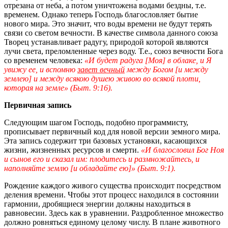
отрезана от неба, а потом уничтожена водами бездны, т.е.
временем. Однако теперь Господь благословляет бытие
нового мира. Это значит, что воды времени не будут терять
связи со светом вечности. В качестве символа данного союза
Творец устанавливает радугу, природой которой являются
лучи света, преломленные через воду. Т.е., союз вечности Бога
со временем человека:
«И будет радуга [Моя] в облаке, и Я
увижу ее, и вспомню
завет вечный
между Богом [и между
землею] и между всякою душею живою во всякой плоти,
которая на земле» (Быт. 9:16).
Первичная запись
Следующим шагом Господь, подобно программисту,
прописывает первичный код для новой версии земного мира.
Эта запись содержит три базовых установки, касающихся
жизни, жизненных ресурсов и смерти.
«И благословил Бог Ноя
и сынов его и сказал им: плодитесь и размножайтесь, и
наполняйте землю [и обладайте ею]» (Быт. 9:1).
Рождение каждого живого существа происходит посредством
деления времени. Чтобы этот процесс находился в состоянии
гармонии, дробящиеся энергии должны находиться в
равновесии. Здесь как в уравнении. Раздробленное множество
должно ровняться единому целому числу. В плане животного