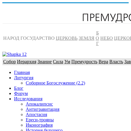
Б
НАРОД
ГОСУДАРСТВО
ЦЕРКОВЬ
ЗЕМЛЯ
О
НЕБО
ЦЕРКО
Г
Собор
Иерархия
Знание
Сила
Ум
Премудрость
Вера
Власть
Зав
Главная
Литургия
Соборное Богослужение (2.2)
Блог
Форум
Исследования
Апокалипсис
Антигравитация
Апостасия
Ереси-трояны
Иконография
История будущего