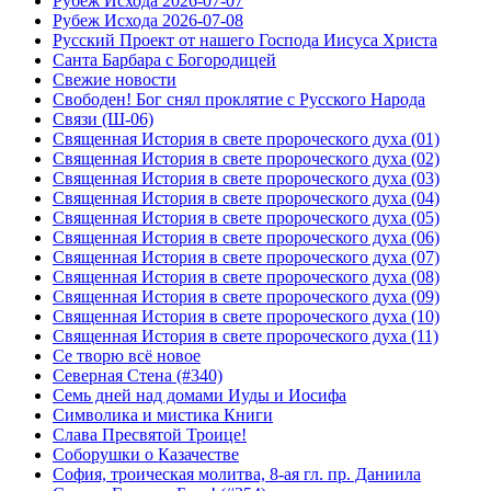
Рубеж Исхода 2026-07-07
Рубеж Исхода 2026-07-08
Русский Проект от нашего Господа Иисуса Христа
Санта Барбара с Богородицей
Свежие новости
Свободен! Бог снял проклятие с Русского Народа
Связи (Ш-06)
Священная История в свете пророческого духа (01)
Священная История в свете пророческого духа (02)
Священная История в свете пророческого духа (03)
Священная История в свете пророческого духа (04)
Священная История в свете пророческого духа (05)
Священная История в свете пророческого духа (06)
Священная История в свете пророческого духа (07)
Священная История в свете пророческого духа (08)
Священная История в свете пророческого духа (09)
Священная История в свете пророческого духа (10)
Священная История в свете пророческого духа (11)
Се творю всё новое
Северная Стена (#340)
Семь дней над домами Иуды и Иосифа
Символика и мистика Книги
Слава Пресвятой Троице!
Соборушки о Казачестве
София, троическая молитва, 8-ая гл. пр. Даниила