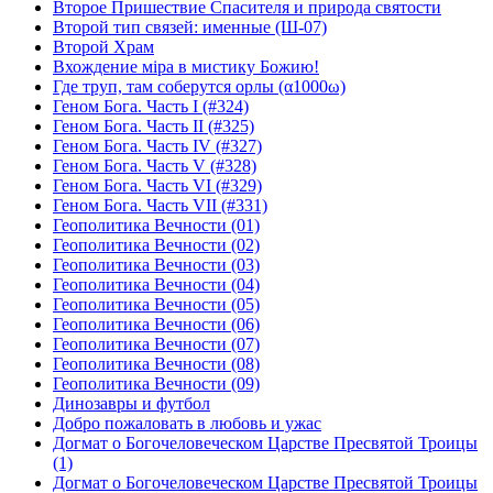
Второе Пришествие Спасителя и природа святости
Второй тип связей: именные (Ш-07)
Второй Храм
Вхождение мiра в мистику Божию!
Где труп, там соберутся орлы (α1000ω)
Геном Бога. Часть I (#324)
Геном Бога. Часть II (#325)
Геном Бога. Часть IV (#327)
Геном Бога. Часть V (#328)
Геном Бога. Часть VI (#329)
Геном Бога. Часть VII (#331)
Геополитика Вечности (01)
Геополитика Вечности (02)
Геополитика Вечности (03)
Геополитика Вечности (04)
Геополитика Вечности (05)
Геополитика Вечности (06)
Геополитика Вечности (07)
Геополитика Вечности (08)
Геополитика Вечности (09)
Динозавры и футбол
Добро пожаловать в любовь и ужас
Догмат о Богочеловеческом Царстве Пресвятой Троицы
(1)
Догмат о Богочеловеческом Царстве Пресвятой Троицы