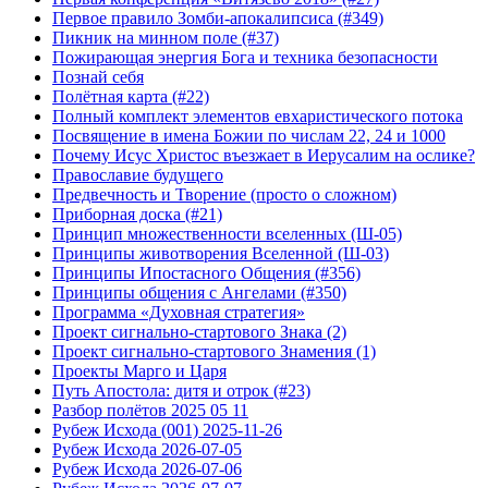
Первое правило Зомби-апокалипсиса (#349)
Пикник на минном поле (#37)
Пожирающая энергия Бога и техника безопасности
Познай себя
Полётная карта (#22)
Полный комплект элементов евхаристического потока
Посвящение в имена Божии по числам 22, 24 и 1000
Почему Исус Христос въезжает в Иерусалим на ослике?
Православие будущего
Предвечность и Творение (просто о сложном)
Приборная доска (#21)
Принцип множественности вселенных (Ш-05)
Принципы животворения Вселенной (Ш-03)
Принципы Ипостасного Общения (#356)
Принципы общения с Ангелами (#350)
Программа «Духовная стратегия»
Проект сигнально-стартового Знака (2)
Проект сигнально-стартового Знамения (1)
Проекты Марго и Царя
Путь Апостола: дитя и отрок (#23)
Разбор полётов 2025 05 11
Рубеж Исхода (001) 2025-11-26
Рубеж Исхода 2026-07-05
Рубеж Исхода 2026-07-06