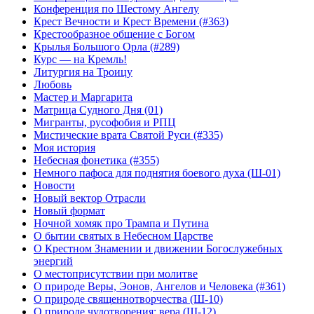
Конференция по Шестому Ангелу
Крест Вечности и Крест Времени (#363)
Крестообразное общение с Богом
Крылья Большого Орла (#289)
Курс — на Кремль!
Литургия на Троицу
Любовь
Мастер и Маргарита
Матрица Судного Дня (01)
Мигранты, русофобия и РПЦ
Мистические врата Святой Руси (#335)
Моя история
Небесная фонетика (#355)
Немного пафоса для поднятия боевого духа (Ш-01)
Новости
Новый вектор Отрасли
Новый формат
Ночной хомяк про Трампа и Путина
О бытии святых в Небесном Царстве
О Крестном Знамении и движении Богослужебных
энергий
О местоприсутствии при молитве
О природе Веры, Эонов, Ангелов и Человека (#361)
О природе священнотворчества (Ш-10)
О природе чудотворения: вера (Ш-12)