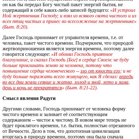
он как бы передал Богу чистый пакет энергий бытия, не
содержащий в себе каких-либо записей будущего:
«И устроил
Ной жертвенник Господу; и взял из всякого скота чистого и из
всех птиц чистых и принес во всесожжение на жертвеннике»
(Быт. 8:20).
Далее Господь принимает от управителя времени, т.е. от
человека, пакет чистого времени. Подчеркнем, что природой
жертвоприношения является энергия времени, поэтому далее
говорится следующее:
«И обонял Господь приятное
благоухание, и сказал Господь [Бог] в сердце Своем: не буду
больше проклинать землю за человека, потому что
помышление сердца человеческого --
зло от юности его
; и не
буду больше поражать всего живущего, как Я сделал:
впредь
во все дни земли сеяние и жатва, холод и зной, лето и зима,
день и ночь не прекратятся
» (Быт. 8:21-22).
Смысл явления Радуги
Другими словами, Господь принимает от человека форму
чистого времени и заливает её соответствующим
содержанием -- чистое к чистому. В новом мире теперь не
будет проклятого времени, т.е. бытия, полностью отрезанного
от Вечности. Дело в том, что допотопная цивилизация
вторглась в природу времени, поэтому она была сначала