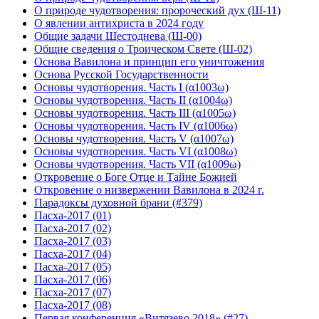
О природе чудотворения: пророческий дух (Ш-11)
О явлении антихриста в 2024 году
Общие задачи Шестоднева (Ш-00)
Общие сведения о Троическом Свете (Ш-02)
Основа Вавилона и принцип его уничтожения
Основа Русской Государственности
Основы чудотворения. Часть I (α1003ω)
Основы чудотворения. Часть II (α1004ω)
Основы чудотворения. Часть III (α1005ω)
Основы чудотворения. Часть IV (α1006ω)
Основы чудотворения. Часть V (α1007ω)
Основы чудотворения. Часть VI (α1008ω)
Основы чудотворения. Часть VII (α1009ω)
Откровение о Боге Отце и Тайне Божией
Откровение о низвержении Вавилона в 2024 г.
Парадоксы духовной брани (#379)
Пасха-2017 (01)
Пасха-2017 (02)
Пасха-2017 (03)
Пасха-2017 (04)
Пасха-2017 (05)
Пасха-2017 (06)
Пасха-2017 (07)
Пасха-2017 (08)
Первая конференция «Витязево 2018» (#27)