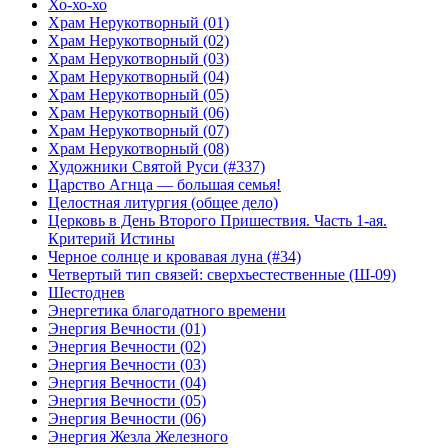
Хо-хо-хо
Храм Нерукотворный (01)
Храм Нерукотворный (02)
Храм Нерукотворный (03)
Храм Нерукотворный (04)
Храм Нерукотворный (05)
Храм Нерукотворный (06)
Храм Нерукотворный (07)
Храм Нерукотворный (08)
Художники Святой Руси (#337)
Царство Агнца — большая семья!
Целостная литургия (общее дело)
Церковь в День Второго Пришествия. Часть 1-ая.
Критерий Истины
Черное солнце и кровавая луна (#34)
Четвертый тип связей: сверхъестественные (Ш-09)
Шестоднев
Энергетика благодатного времени
Энергия Вечности (01)
Энергия Вечности (02)
Энергия Вечности (03)
Энергия Вечности (04)
Энергия Вечности (05)
Энергия Вечности (06)
Энергия Жезла Железного