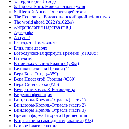
5. Территория Исхода
6. Проект Бога. Новозаветная кухня
6. Шестой Ангел. Энергия действия
The Economist. Рождественский двойной выпуск
The world ahead 2022 (α1022ω)
Антропология Царства (#36)
Аутодафе
Ахтунг!
Благодать Постоянства
Близ, при дверях!
Богослужебная формула времени (α1020ω)
В печать!
В поисках Сынов Божиих (#362)
Великая ревизия Церкви (1)
Вера Бога Отца (#359)
Вера Пресвятой Троицы (#360)
Вера-Сила-Слава (#25)
Вечерний хомяк & Богородица
Видеоконференция
Виндзоры-Кремль-Отрасль (часть 1)
Виндзоры-Кремль-Отрасль (часть 2)
Виндзоры-Кремль-Отрасль (часть 3)
Время и форма Второго Пришествия
Вторая тайна самоидентификации (#38)
Второе Благовещение