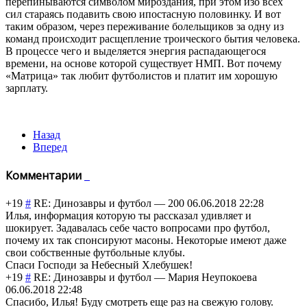
перепинываются символом мироздания, при этом изо всех
сил стараясь подавить свою ипостасную половинку. И вот
таким образом, через переживание болельщиков за одну из
команд происходит расщепление троического бытия человека.
В процессе чего и выделяется энергия распадающегося
времени, на основе которой существует НМП. Вот почему
«Матрица» так любит футболистов и платит им хорошую
зарплату.
Назад
Вперед
Комментарии
+19
#
RE: Динозавры и футбол
—
200
06.06.2018 22:28
Илья, информация которую ты рассказал удивляет и
шокирует. Задавалась себе часто вопросами про футбол,
почему их так спонсируют масоны. Некоторые имеют даже
свои собственные футбольные клубы.
Спаси Господи за Небесный Хлебушек!
+19
#
RE: Динозавры и футбол
—
Мария Неупокоева
06.06.2018 22:48
Спасибо, Илья! Буду смотреть еще раз на свежую голову.