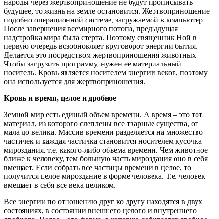
народы через жертвоприношение не будут прописывать
будущее, то жизнь на земле остановится. Жертвоприношение
подобно операционной системе, загружаемой в компьютер.
После завершения всемирного потопа, предыдущая
надстройка мира была стерта. Поэтому священник Ной в
первую очередь возобновляет круговорот энергий бытия.
Делается это посредством жертвоприношения животных.
Чтобы загрузить программу, нужен ее материальный
носитель. Кровь является носителем энергии веков, поэтому
она используется для жертвоприношения.
Кровь и время, целое и дробное
Земной мир есть единый объем времени. А время – это тот
материал, из которого слеплены все тварные существа, от
мала до велика. Массив времени разделяется на множество
частичек и каждая частичка становится носителем кусочка
мироздания, т.е. какого-либо объема времени. Чем животное
ближе к человеку, тем большую часть мироздания оно в себя
вмещает. Если собрать все частицы времени в целое, то
получится целое мироздание в форме человека. Т.е. человек
вмещает в себя все века целиком.
Все энергии по отношению друг ко другу находятся в двух
состояниях, в состоянии внешнего целого и внутреннего