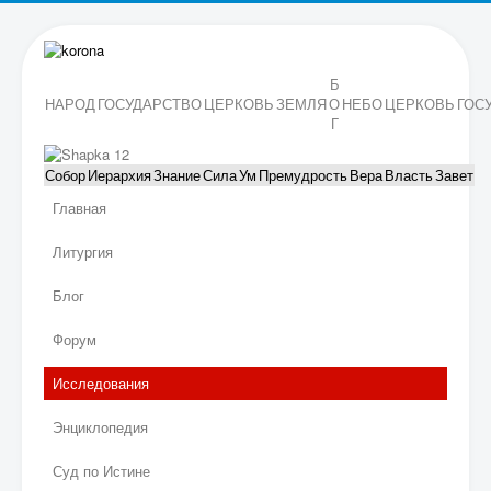
Б
НАРОД
ГОСУДАРСТВО
ЦЕРКОВЬ
ЗЕМЛЯ
О
НЕБО
ЦЕРКОВЬ
ГОС
Г
Собор
Иерархия
Знание
Сила
Ум
Премудрость
Вера
Власть
Завет
Главная
Литургия
Блог
Форум
Исследования
Энциклопедия
Суд по Истине