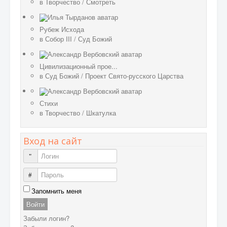
в
Творчество
/
Смотреть
Рубеж Исхода
в
Собор III
/
Суд Божий
Цивилизационный прое...
в
Суд Божий
/
Проект Свято-русского Царства
Стихи
в
Творчество
/
Шкатулка
Вход на сайт
Логин
Пароль
Запомнить меня
Войти
Забыли логин?