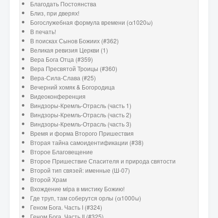
Благодать Постоянства
Близ, при дверях!
Богослужебная формула времени (α1020ω)
В печать!
В поисках Сынов Божиих (#362)
Великая ревизия Церкви (1)
Вера Бога Отца (#359)
Вера Пресвятой Троицы (#360)
Вера-Сила-Слава (#25)
Вечерний хомяк & Богородица
Видеоконференция
Виндзоры-Кремль-Отрасль (часть 1)
Виндзоры-Кремль-Отрасль (часть 2)
Виндзоры-Кремль-Отрасль (часть 3)
Время и форма Второго Пришествия
Вторая тайна самоидентификации (#38)
Второе Благовещение
Второе Пришествие Спасителя и природа святости
Второй тип связей: именные (Ш-07)
Второй Храм
Вхождение мiра в мистику Божию!
Где труп, там соберутся орлы (α1000ω)
Геном Бога. Часть I (#324)
Геном Бога. Часть II (#325)