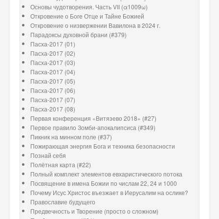
Основы чудотворения. Часть VII (α1009ω)
Откровение о Боге Отце и Тайне Божией
Откровение о низвержении Вавилона в 2024 г.
Парадоксы духовной брани (#379)
Пасха-2017 (01)
Пасха-2017 (02)
Пасха-2017 (03)
Пасха-2017 (04)
Пасха-2017 (05)
Пасха-2017 (06)
Пасха-2017 (07)
Пасха-2017 (08)
Первая конференция «Витязево 2018» (#27)
Первое правило Зомби-апокалипсиса (#349)
Пикник на минном поле (#37)
Пожирающая энергия Бога и техника безопасности
Познай себя
Полётная карта (#22)
Полный комплект элементов евхаристического потока
Посвящение в имена Божии по числам 22, 24 и 1000
Почему Исус Христос въезжает в Иерусалим на ослике?
Православие будущего
Предвечность и Творение (просто о сложном)