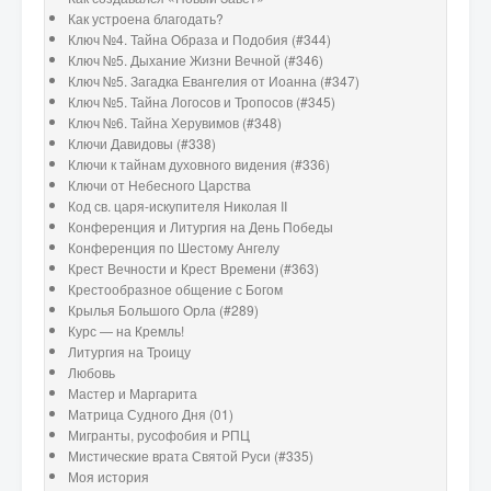
Как устроена благодать?
Ключ №4. Тайна Образа и Подобия (#344)
Ключ №5. Дыхание Жизни Вечной (#346)
Ключ №5. Загадка Евангелия от Иоанна (#347)
Ключ №5. Тайна Логосов и Тропосов (#345)
Ключ №6. Тайна Херувимов (#348)
Ключи Давидовы (#338)
Ключи к тайнам духовного видения (#336)
Ключи от Небесного Царства
Код св. царя-искупителя Николая II
Конференция и Литургия на День Победы
Конференция по Шестому Ангелу
Крест Вечности и Крест Времени (#363)
Крестообразное общение с Богом
Крылья Большого Орла (#289)
Курс — на Кремль!
Литургия на Троицу
Любовь
Мастер и Маргарита
Матрица Судного Дня (01)
Мигранты, русофобия и РПЦ
Мистические врата Святой Руси (#335)
Моя история