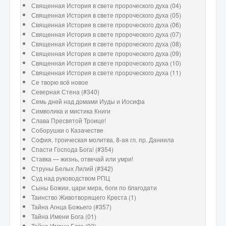
Священная История в свете пророческого духа (04)
Священная История в свете пророческого духа (05)
Священная История в свете пророческого духа (06)
Священная История в свете пророческого духа (07)
Священная История в свете пророческого духа (08)
Священная История в свете пророческого духа (09)
Священная История в свете пророческого духа (10)
Священная История в свете пророческого духа (11)
Се творю всё новое
Северная Стена (#340)
Семь дней над домами Иуды и Иосифа
Символика и мистика Книги
Слава Пресвятой Троице!
Соборушки о Казачестве
София, троическая молитва, 8-ая гл. пр. Даниила
Спасти Господа Бога! (#354)
Ставка — жизнь, отвечай или умри!
Струны Белых Лилий (#342)
Суд над руководством РПЦ
Сыны Божии, цари мира, боги по благодати
Таинство Животворящего Креста (1)
Тайна Агнца Божьего (#357)
Тайна Имени Бога (01)
Тайна Имени Бога (02)