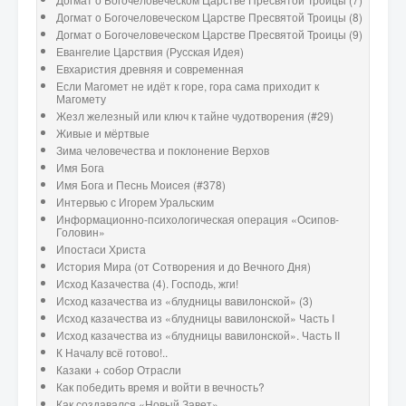
Догмат о Богочеловеческом Царстве Пресвятой Троицы (8)
Догмат о Богочеловеческом Царстве Пресвятой Троицы (9)
Евангелие Царствия (Русская Идея)
Евхаристия древняя и современная
Если Магомет не идёт к горе, гора сама приходит к
Магомету
Жезл железный или ключ к тайне чудотворения (#29)
Живые и мёртвые
Зима человечества и поклонение Верхов
Имя Бога
Имя Бога и Песнь Моисея (#378)
Интервью с Игорем Уральским
Информационно-психологическая операция «Осипов-
Головин»
Ипостаси Христа
История Мира (от Сотворения и до Вечного Дня)
Исход Казачества (4). Господь, жги!
Исход казачества из «блудницы вавилонской» (3)
Исход казачества из «блудницы вавилонской» Часть I
Исход казачества из «блудницы вавилонской». Часть II
К Началу всё готово!..
Казаки + собор Отрасли
Как победить время и войти в вечность?
Как создавался «Новый Завет»