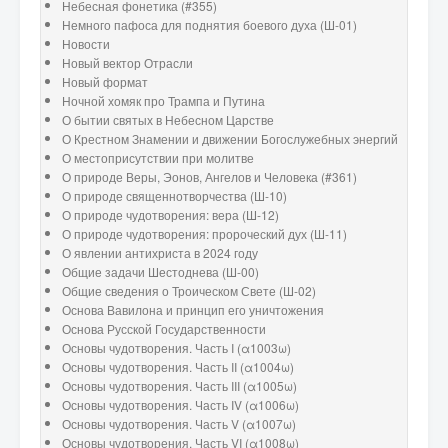
Небесная фонетика (#355)
Немного пафоса для поднятия боевого духа (Ш-01)
Новости
Новый вектор Отрасли
Новый формат
Ночной хомяк про Трампа и Путина
О бытии святых в Небесном Царстве
О Крестном Знамении и движении Богослужебных энергий
О местоприсутствии при молитве
О природе Веры, Эонов, Ангелов и Человека (#361)
О природе священнотворчества (Ш-10)
О природе чудотворения: вера (Ш-12)
О природе чудотворения: пророческий дух (Ш-11)
О явлении антихриста в 2024 году
Общие задачи Шестоднева (Ш-00)
Общие сведения о Троическом Свете (Ш-02)
Основа Вавилона и принцип его уничтожения
Основа Русской Государственности
Основы чудотворения. Часть I (α1003ω)
Основы чудотворения. Часть II (α1004ω)
Основы чудотворения. Часть III (α1005ω)
Основы чудотворения. Часть IV (α1006ω)
Основы чудотворения. Часть V (α1007ω)
Основы чудотворения. Часть VI (α1008ω)