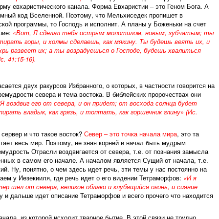
у евхаристического канала. Форма Евхаристии – это Геном Бога. А
ммный код Вселенной. Поэтому, что Мельхиседек пропишет в
кой программы, то Господь и исполнит. А планы у Боженьки на счет
шие:
«Вот, Я сделал тебя острым молотилом, новым, зубчатым; ты
ирать горы, и холмы сделаешь, как мякину. Ты будешь веять их, и
хрь развеет их; а ты возрадуешься о Господе, будешь хвалиться
 41:15-16).
ается двух ракурсов Избранного, о которых, в частности говорится на
ремудрости севера и тема востока. В библейских пророчествах они
Я воздвиг его от севера, и он придет; от восхода солнца будет
ирать владык, как грязь, и топтать, как горшечник глину» (Ис.
е сервер и что такое восток?
Север – это точка начала мира
, это та
стает весь мир. Поэтому, не зная корней и начал быть мудрым
мудрость Отрасли воздвигается от севера, т.е. от познания замысла
енных в самом его начале. А началом является Сущий от начала, т.е.
й. Ну, понятно, о чем здесь идет речь, эти темы у нас постоянно на
таем у Иезекииля, где речь идет о его видении Тетраморфов:
«И я
тер шел от севера, великое облако и клубящийся огонь, и сияние
 и дальше идет описание Тетраморфов и всего прочего что находится
начала, из которой исходит тварное бытие. В этой связи не трудно