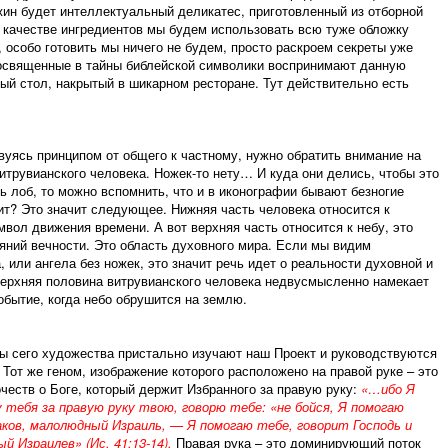
жин будет интеллектуальный деликатес, приготовленный из отборной
 качестве ингредиентов мы будем использовать всю туже обложку
 особо готовить мы ничего не будем, просто раскроем секреты уже
освященные в тайны библейской символики воспринимают данную
ый стол, накрытый в шикарном ресторане. Тут действительно есть
вуясь принципом от общего к частному, нужно обратить внимание на
трувианского человека. Ножек-то нету… И куда они делись, чтобы это
 лоб, то можно вспомнить, что и в иконографии бывают безногие
чит? Это значит следующее. Нижняя часть человека относится к
мвол движения времени. А вот верхняя часть относится к небу, это
яний вечности. Это область духовного мира. Если мы видим
 или ангела без ножек, это значит речь идет о реальности духовной и
верхняя половина витрувианского человека недвусмысленно намекает
обытие, когда небо обрушится на землю.
ы сего художества пристально изучают наш Проект и руководствуются
Тот же геном, изображение которого расположено на правой руке – это
честв о Боге, который держит Избранного за правую руку:
«…ибо Я
у тебя за правую руку твою, говорю тебе: «не бойся, Я помогаю
аков, малолюдный Израиль, — Я помогаю тебе, говорит Господь и
 Израилев» (Ис. 41:13-14).
Правая рука – это доминирующий поток