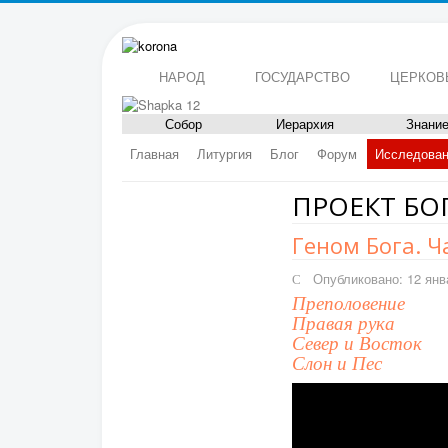
НАРОД
ГОСУДАРСТВО
ЦЕРКОВ
Собор
Иерархия
Знани
Главная
Литургия
Блог
Форум
Исследова
ПРОЕКТ БО
Геном Бога. Ч
Опубликовано: 12 янв
Преполовение
Правая рука
Север и Восток
Слон и Пес