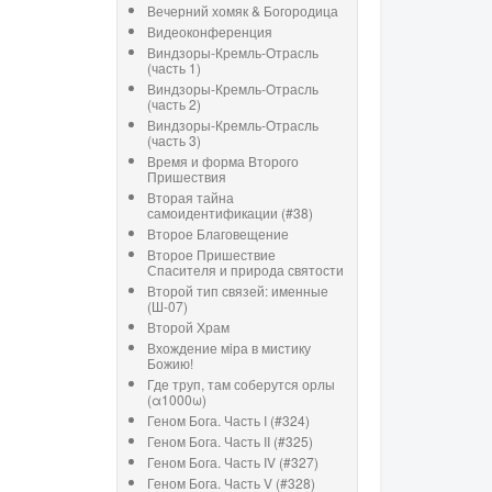
Вечерний хомяк & Богородица
Видеоконференция
Виндзоры-Кремль-Отрасль
(часть 1)
Виндзоры-Кремль-Отрасль
(часть 2)
Виндзоры-Кремль-Отрасль
(часть 3)
Время и форма Второго
Пришествия
Вторая тайна
самоидентификации (#38)
Второе Благовещение
Второе Пришествие
Спасителя и природа святости
Второй тип связей: именные
(Ш-07)
Второй Храм
Вхождение мiра в мистику
Божию!
Где труп, там соберутся орлы
(α1000ω)
Геном Бога. Часть I (#324)
Геном Бога. Часть II (#325)
Геном Бога. Часть IV (#327)
Геном Бога. Часть V (#328)