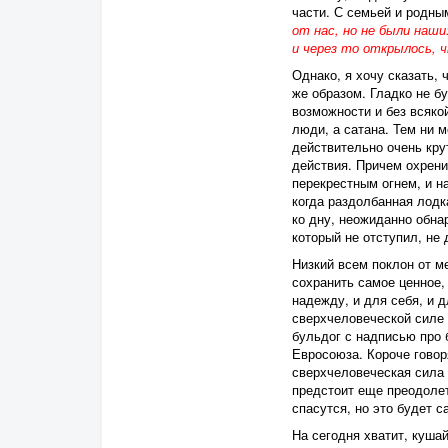
части. С семьей и родны
от нас, но не были наши
и через то открылось, чт
Однако, я хочу сказать,
же образом. Гладко не бу
возможности и без всяко
люди, а сатана. Тем ни м
действительно очень кру
действия. Причем охрени
перекрестным огнем, и на
когда раздолбанная лодк
ко дну, неожиданно обна
который не отступил, не
Низкий всем поклон от м
сохранить самое ценное,
надежду, и для себя, и д
сверхчеловеческой силе 
бульдог с надписью про б
Евросоюза. Короче гово
сверхчеловеческая сила 
предстоит еще преодолет
спасутся, но это будет с
На сегодня хватит, кушай