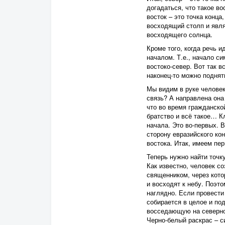
догадаться, что такое в
восток – это точка конца
восходящий столп и явля
восходящего солнца.
Кроме того, когда речь и
началом. Т.е., начало си
востоко-север. Вот так в
наконец-то можно поднят
Мы видим в руке человек
связь? А направлена она
что во время гражданско
братство и всё такое… К
начала. Это во-первых. 
сторону евразийского кон
востока. Итак, имеем пер
Теперь нужно найти точк
Как известно, человек с
священником, через кото
и восходят к небу. Поэто
наглядно. Если провести 
собирается в целое и по
восседающую на северном
Черно-белый раскрас – си