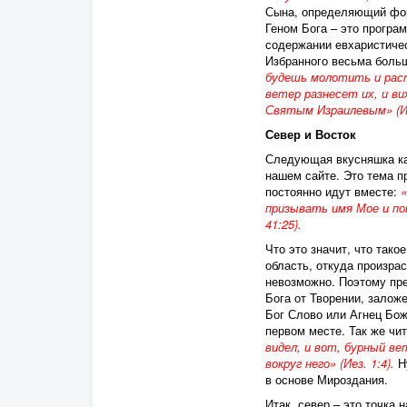
Сына, определяющий форм
Геном Бога – это програ
содержании евхаристичес
Избранного весьма боль
будешь молотить и раст
ветер разнесет их, и ви
Святым Израилевым» (Ис.
Север и Восток
Следующая вкусняшка кас
нашем сайте. Это тема п
постоянно идут вместе:
«
призывать имя Мое и поп
41:25).
Что это значит, что тако
область, откуда произра
невозможно. Поэтому пре
Бога от Творении, залож
Бог Слово или Агнец Божи
первом месте. Так же чи
видел, и вот, бурный ве
вокруг него» (Иез. 1:4).
Ну
в основе Мироздания.
Итак, север – это точка 