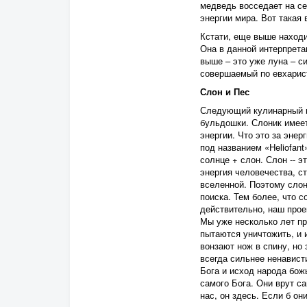
медведь восседает на се
энергии мира. Вот такая 
Кстати, еще выше находи
Она в данной интерпрета
выше – это уже луна – с
совершаемый по евхарис
Слон и Пес
Следующий кулинарный ше
бульдошки. Слоник имеет
энергии. Что это за эне
под названием «Heliofant»
солнце + слон. Слон -- 
энергия человечества, с
вселенной. Поэтому слон
поиска. Тем более, что с
действительно, наш прое
Мы уже несколько лет пре
пытаются уничтожить, и 
вонзают нож в спину, но 
всегда сильнее ненависти
Бога и исход народа божь
самого Бога. Они врут са
нас, он здесь. Если б он