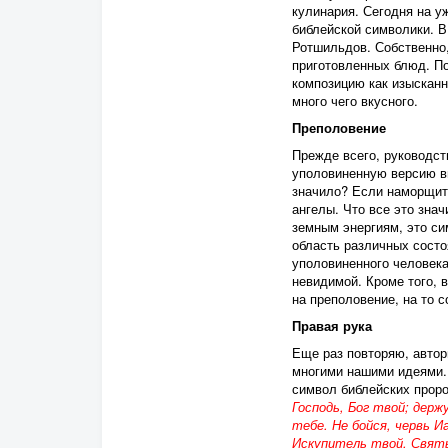
кулинария. Сегодня на у
библейской символики. В
Ротшильдов. Собственно,
приготовленных блюд. П
композицию как изысканн
много чего вкусного.
Преполовение
Прежде всего, руководст
уполовиненную версию ви
значило? Если наморщить
ангелы. Что все это зна
земным энергиям, это си
область различных состо
уполовиненного человека,
невидимой. Кроме того, 
на преполовение, на то с
Правая рука
Еще раз повторяю, автор
многими нашими идеями. 
символ библейских проро
Господь, Бог твой; держ
тебе. Не бойся, червь И
Искупитель твой, Святый