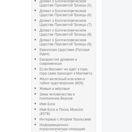
Догмат о Богочеловеческом
Царстве Пресвятой Троицы (5)
Догмат о Богочеловеческом
Царстве Пресвятой Троицы (6)
Догмат о Богочеловеческом
Царстве Пресвятой Троицы (7)
Догмат о Богочеловеческом
Царстве Пресвятой Троицы (8)
Догмат о Богочеловеческом
Царстве Пресвятой Троицы (9)
Евангелие Царствия (Русская
Идея)
Евхаристия древняя и
современная
Если Магомет не идёт к горе,
гора сама приходит к Магомету
Жезл железный или ключ к
тайне чудотворения (#29)
Живые и мёртвые
Зима человечества и
поклонение Верхов
Имя Бога
Имя Бога и Песнь Моисея
(#378)
Интервью с Игорем Уральским
Информационно-
психологическая операция