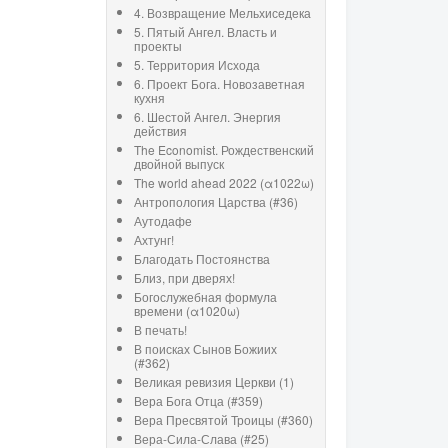
4. Возвращение Мельхиседека
5. Пятый Ангел. Власть и
проекты
5. Территория Исхода
6. Проект Бога. Новозаветная
кухня
6. Шестой Ангел. Энергия
действия
The Economist. Рождественский
двойной выпуск
The world ahead 2022 (α1022ω)
Антропология Царства (#36)
Аутодафе
Ахтунг!
Благодать Постоянства
Близ, при дверях!
Богослужебная формула
времени (α1020ω)
В печать!
В поисках Сынов Божиих
(#362)
Великая ревизия Церкви (1)
Вера Бога Отца (#359)
Вера Пресвятой Троицы (#360)
Вера-Сила-Слава (#25)