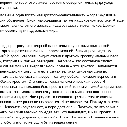
верном полюсе, это символ восточно-северной точки, куда уходят
вкусняшка.
тся еще одна восточная достопримечательность – гора Фудзияма.
ции обозначает Сион, находящийся так же на духовном востоке. А еще
имвол тысячелетнего царства, куда осуществляется исход Церкви,
тическому пути над водами мира.
девр -- рагу, из отборной слонятины с кусочками британской
 ярко выраженные бивни в форме молний. Значит речь идет об
ргия? И здесь мы опять видим отсыл к другому проекту иллюминатов
, который мы так же разгадали. Heliofant -- это составное слово:
это самая мощная энергия земли, солнце – это Христос. Получается
тремящаяся к Богу. Это есть самая великая духовная сила во
. Сила эта основана на вере. Поэтому собака – символ верности и
обака с крестом. Это символ христианского поиска и веры. И
кт основан на выдающейся, просто какой-то немыслимой энергии веры.
м как танк, идем в одиночку против всего мира, нас постоянно
из вне и изнутри. Нас предают и обливают грязью, самые близкие
завалить все равно не получается. И не получится. Потому что вера
. Ненависть опустошает, а вера дает силы. Поэтому, те кто верит в
его, они обязательно победят тех, кто ненавидит, и наш проект, и
ми себя, когда думают, что любят Бога. Потому что Боженька – он у
и любили его, то не ушли бы из нашей семьи.