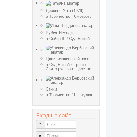
Деревня Утка (1976)
в
Творчество
/
Смотреть
Рубеж Исхода
в
Собор III
/
Суд Божий
Цивилизационный прое...
в
Суд Божий
/
Проект
Свято-русского Царства
Стихи
в
Творчество
/
Шкатулка
Вход на сайт
Логин
Пароль