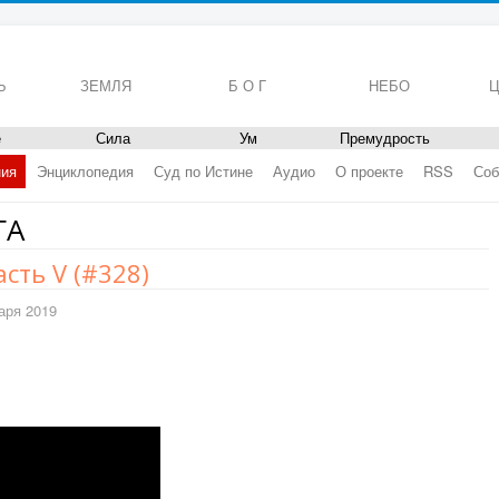
Ь
ЗЕМЛЯ
Б О Г
НЕБО
Ц
е
Сила
Ум
Премудрость
ния
Энциклопедия
Суд по Истине
Аудио
О проекте
RSS
Соб
ГА
асть V (#328)
аря 2019