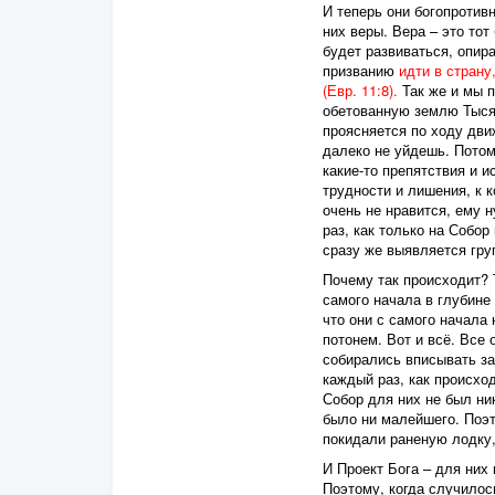
И теперь они богопротив
них веры. Вера – это тот
будет развиваться, опир
призванию
идти в страну
(Евр. 11:8).
Так же и мы 
обетованную землю Тысяч
проясняется по ходу дви
далеко не уйдешь. Потом
какие-то препятствия и 
трудности и лишения, к 
очень не нравится, ему н
раз, как только на Собо
сразу же выявляется гру
Почему так происходит? Т
самого начала в глубине
что они с самого начала
потонем. Вот и всё. Все
собирались вписывать за
каждый раз, как происход
Собор для них не был ни
было ни малейшего. Поэт
покидали раненую лодку, 
И Проект Бога – для них 
Поэтому, когда случилос