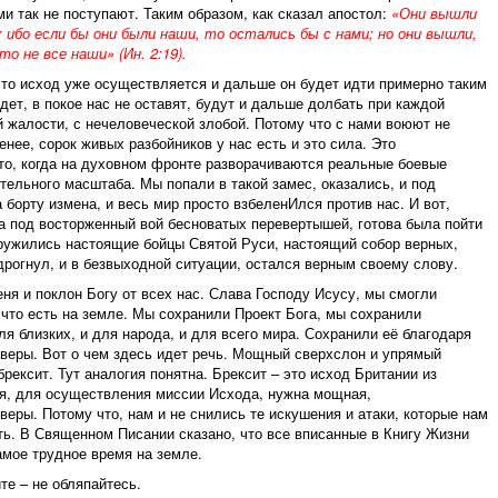
ми так не поступают. Таким образом, как сказал апостол:
«Они вышли
: ибо если бы они были наши, то остались бы с нами; но они вышли,
о не все наши» (Ин. 2:19).
 что исход уже осуществляется и дальше он будет идти примерно таким
дет, в покое нас не оставят, будут и дальше долбать при каждой
й жалости, с нечеловеческой злобой. Потому что с нами воюют не
енее, сорок живых разбойников у нас есть и это сила. Это
то, когда на духовном фронте разворачиваются реальные боевые
тельного масштаба. Мы попали в такой замес, оказались, и под
 борту измена, и весь мир просто взбеленИлся против нас. И вот,
а под восторженный вой бесноватых перевертышей, готова была пойти
ружились настоящие бойцы Святой Руси, настоящий собор верных,
 дрогнул, и в безвыходной ситуации, остался верным своему слову.
еня и поклон Богу от всех нас. Слава Господу Исусу, мы смогли
 что есть на земле. Мы сохранили Проект Бога, мы сохранили
ля близких, и для народа, и для всего мира. Сохранили её благодаря
веры. Вот о чем здесь идет речь. Мощный сверхслон и упрямый
рексит. Тут аналогия понятна. Брексит – это исход Британии из
ря, для осуществления миссии Исхода, нужна мощная,
веры. Потому что, нам и не снились те искушения и атаки, которые нам
ь. В Священном Писании сказано, что все вписанные в Книгу Жизни
амое трудное время на земле.
те – не обляпайтесь.