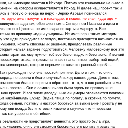
ники, не имеющие участия в Исходе. Потому что изначально не было в
 бензин, на котором осуществляется Исход. И далее наш проект так и
аясь в первую очередь на веру: «Верою Авраам повиновался
, которую имел получить в наследие, и пошел, не зная, куда идет»
повинуемся задачам, обозначенным в Священном Писании и идем в
елетнего Царства, не имея заранее карты и маршрута. Все
жения по принципу «иди и увидишь». Не имея веры таким методом
у что идти приходится вслепую, постоянно приходится натыкаться на
искушения, искать способы их решения, преодолевать различные
которым нельзя заранее подготовиться. Человеку маловерному все это
ужны гарантии, ему нужно чтоб все было гладко и безопасно. И всякий
р происходит атака, и трюмы начинают наполняться забортной водой,
ппа маловерных, которые первыми оставляют раненый корабль.
ак происходит по очень простой причине. Дело в том, что они с
 сердца не верили в благополучный исход нашего дела. Дело в том,
 немножечко больше верили в обратное – в то, что нас разобьют и мы
 очень просто… Они с самого начала были здесь по приколу и не
 наш проект. И вот такие двоедушные лицемеры отсеиваются пачками
ит какой-нибудь шухер. Видна птица по полету, а скотина по помету.
когда семьей, поэтому и настроя бороться за выживание Проекта у не
ому они всегда были готовы к измене и случись что -- первыми
так как уверены в её гибели.
в реальности не представляет ценности, это просто была игра.
ь искушение, они с энтузиазмом бросились его мочить и рвать на