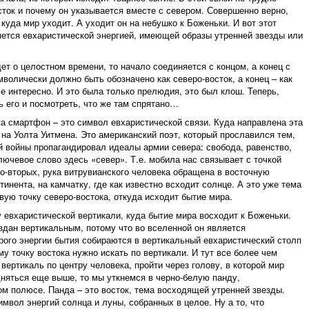
осток и почему он указывается вместе с севером. Совершенно верно,
, куда мир уходит. А уходит он на небушко к Боженьки. И вот этот
ется евхаристической энергией, имеющей образы утренней звезды или
дет о целостном времени, то начало соединяется с концом, а конец с
мволически должно быть обозначено как северо-восток, а конец – как
се интересно. И это была только прелюдия, это был клош. Теперь,
ь его и посмотреть, что же там спрятано…
а смартфон – это символ евхаристической связи. Куда направлена эта
 на Уолта Уитмена. Это американский поэт, который прославился тем,
й войны пропагандировал идеалы армии севера: свобода, равенство,
лючевое слово здесь «север». Т.е. мобила нас связывает с точкой
Во-вторых, рука витрувианского человека обращена в восточную
тинента, на камчатку, где как известно всходит солнце. А это уже тема
вую точку северо-востока, откуда исходит бытие мира.
у евхаристической вертикали, куда бытие мира восходит к Боженьки.
оздан вертикальным, потому что во вселенной он является
рого энергии бытия собираются в вертикальный евхаристический столп
му точку востока нужно искать по вертикали. И тут все более чем
вертикаль по центру человека, пройти через голову, в которой мир
дняться еще выше, то мы уткнемся в черно-белую панду,
 полюсе. Панда – это восток, тема восходящей утренней звезды.
мвол энергий солнца и луны, собранных в целое. Ну а то, что