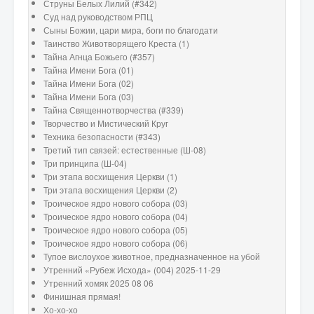
Струны Белых Лилий (#342)
Суд над руководством РПЦ
Сыны Божии, цари мира, боги по благодати
Таинство Животворящего Креста (1)
Тайна Агнца Божьего (#357)
Тайна Имени Бога (01)
Тайна Имени Бога (02)
Тайна Имени Бога (03)
Тайна Священнотворчества (#339)
Творчество и Мистический Круг
Техника безопасности (#343)
Третий тип связей: естественные (Ш-08)
Три принципа (Ш-04)
Три этапа восхищения Церкви (1)
Три этапа восхищения Церкви (2)
Троическое ядро нового собора (03)
Троическое ядро нового собора (04)
Троическое ядро нового собора (05)
Троическое ядро нового собора (06)
Тупое вислоухое животное, предназначенное на убой
Утренний «Рубеж Исхода» (004) 2025-11-29
Утренний хомяк 2025 08 06
Финишная прямая!
Хо-хо-хо