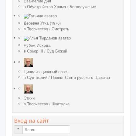
Евангелие дня
в
Обустройство Храма
/
Богослужение
Деревня Утка (1976)
в
Творчество
/
Смотреть
Рубеж Исхода
в
Собор III
/
Суд Божий
Цивилизационный прое...
в
Суд Божий
/
Проект Свято-русского Царства
Стихи
в
Творчество
/
Шкатулка
Вход на сайт
Логин