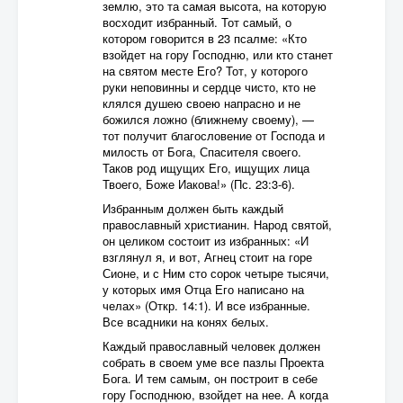
землю, это та самая высота, на которую
восходит избранный. Тот самый, о
котором говорится в 23 псалме: «Кто
взойдет на гору Господню, или кто станет
на святом месте Его? Тот, у которого
руки неповинны и сердце чисто, кто не
клялся душею своею напрасно и не
божился ложно (ближнему своему), —
тот получит благословение от Господа и
милость от Бога, Спасителя своего.
Таков род ищущих Его, ищущих лица
Твоего, Боже Иакова!» (Пс. 23:3-6).
Избранным должен быть каждый
православный христианин. Народ святой,
он целиком состоит из избранных: «И
взглянул я, и вот, Агнец стоит на горе
Сионе, и с Ним сто сорок четыре тысячи,
у которых имя Отца Его написано на
челах» (Откр. 14:1). И все избранные.
Все всадники на конях белых.
Каждый православный человек должен
собрать в своем уме все пазлы Проекта
Бога. И тем самым, он построит в себе
гору Господнюю, взойдет на нее. А когда