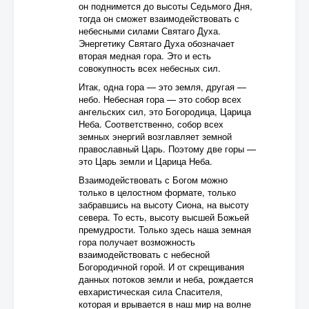
он поднимется до высоты Седьмого Дня,
тогда он сможет взаимодействовать с
небесными силами Святаго Духа.
Энергетику Святаго Духа обозначает
вторая медная гора. Это и есть
совокупность всех небесных сил.
Итак, одна гора — это земля, другая —
небо. Небесная гора — это собор всех
ангельских сил, это Богородица, Царица
Неба. Соответственно, собор всех
земных энергий возглавляет земной
православный Царь. Поэтому две горы —
это Царь земли и Царица Неба.
Взаимодействовать с Богом можно
только в целостном формате, только
забравшись на высоту Сиона, на высоту
севера. То есть, высоту высшей Божьей
премудрости. Только здесь наша земная
гора получает возможность
взаимодействовать с небесной
Богородичной горой. И от скрещивания
данных потоков земли и неба, рождается
евхаристическая сила Спасителя,
которая и врывается в наш мир на волне