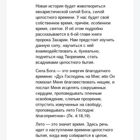
Новая история будет животвориться
евхаристической силой Бога, силой
целостного времени. У нас будет своё
собственное время, причём, особенное
время, святое. И об этом подробно
рассказывается в 6-ой главе книги
пророка Захарии. Нам предстоит изучить
данную силу, научиться с ней
взаимодействовать и, буквально,
подняться над Творением, стать
всадниками целостного бытия.
Сила Бога — это энергия благодатного
времени: «Дух Господень на Мне; ибо Он
помазал Меня благовествовать нищим, и
послал Меня исцелять сокрушенных
сердцем, проповедывать пленным
освобождение, слепым прозрение,
отпустить измученных на свободу,
проповедывать лето Господне
благоприятное» (Лк. 4:18,19).
Лето — это значит время. Здесь речь
идет о наступлении времени целостного
бытия, когда мир собирается в целое,