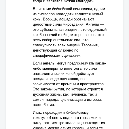
тогда и является Божяя благодать.
В системе библейской символики, одним
из символов благодати является белый
конь. Вообще, лошади обозначают
целостные силы мироздания. Ангелы —
это субъективная энергия, это отдельный
как бы певчий в общем хоре, а конь- это
весь собор ангельских сил, это
совокупность всех энергий Творения,
действующая слажено по
специфическим сценариям.
Если ангелы могут предпринимать какие-
либо маневры по воле Бога, то сила
апокалиптических коней действует
всегда и везде одинаково, вне
зависимости от времени и пространства.
Это законы бытия, по которым строится
духовная жизнь, как человека, так и
семьи, народа, цивилизации и истории,
всего бытия.
Итак, переходим к библейскому
тексту: «И опять поднял я глаза мои и
вижу: вот, четыре колесницы выходят из
ущелья между двумя горами; и горы те