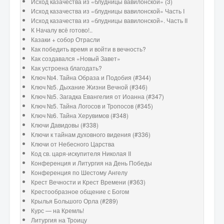
Исход казачества из «блудницы вавилонской» (3)
Исход казачества из «блудницы вавилонской» Часть I
Исход казачества из «блудницы вавилонской». Часть II
К Началу всё готово!..
Казаки + собор Отрасли
Как победить время и войти в вечность?
Как создавался «Новый Завет»
Как устроена благодать?
Ключ №4. Тайна Образа и Подобия (#344)
Ключ №5. Дыхание Жизни Вечной (#346)
Ключ №5. Загадка Евангелия от Иоанна (#347)
Ключ №5. Тайна Логосов и Тропосов (#345)
Ключ №6. Тайна Херувимов (#348)
Ключи Давидовы (#338)
Ключи к тайнам духовного видения (#336)
Ключи от Небесного Царства
Код св. царя-искупителя Николая II
Конференция и Литургия на День Победы
Конференция по Шестому Ангелу
Крест Вечности и Крест Времени (#363)
Крестообразное общение с Богом
Крылья Большого Орла (#289)
Курс — на Кремль!
Литургия на Троицу