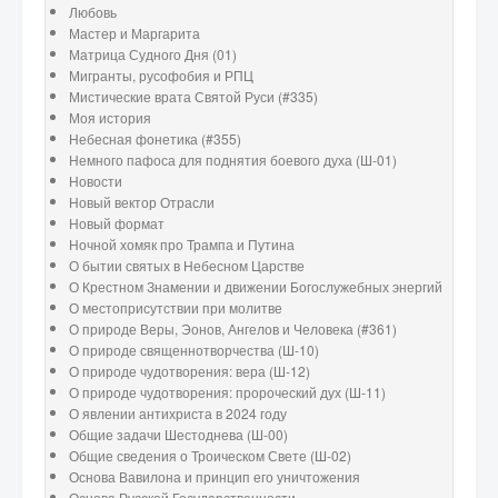
Любовь
Мастер и Маргарита
Матрица Судного Дня (01)
Мигранты, русофобия и РПЦ
Мистические врата Святой Руси (#335)
Моя история
Небесная фонетика (#355)
Немного пафоса для поднятия боевого духа (Ш-01)
Новости
Новый вектор Отрасли
Новый формат
Ночной хомяк про Трампа и Путина
О бытии святых в Небесном Царстве
О Крестном Знамении и движении Богослужебных энергий
О местоприсутствии при молитве
О природе Веры, Эонов, Ангелов и Человека (#361)
О природе священнотворчества (Ш-10)
О природе чудотворения: вера (Ш-12)
О природе чудотворения: пророческий дух (Ш-11)
О явлении антихриста в 2024 году
Общие задачи Шестоднева (Ш-00)
Общие сведения о Троическом Свете (Ш-02)
Основа Вавилона и принцип его уничтожения
Основа Русской Государственности