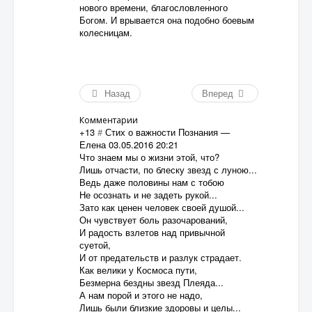
нового времени, благословленного
Богом. И врывается она подобно боевым
колесницам.
Назад
Вперед
Комментарии
+13
#
Стих о важности Познания
—
Елена
03.05.2016 20:21
Что знаем мы о жизни этой, что?
Лишь отчасти, по блеску звезд с луною...
Ведь даже половины нам с тобою
Не осознать и не задеть рукой...
Зато как ценен человек своей душой...
Он чувствует боль разочарований,
И радость взлетов над привычной
суетой,
И от предательств и разлук страдает.
Как велики у Космоса пути,
Безмерна бездны звезд Плеяда...
А нам порой и этого не надо,
Лишь были близкие здоровы и целы...