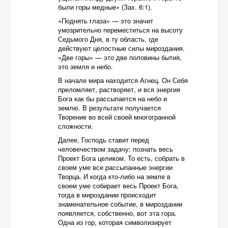
были горы медные» (Зах. 6:1).
«Поднять глаза» — это значит
умозрительно переместиться на высоту
Седьмого Дня, в ту область, где
действуют целостные силы мироздания.
«Две горы» — это две половины бытия,
это земля и небо.
В начале мира находится Агнец. Он Себя
преломляет, растворяет, и вся энергия
Бога как бы рассыпается на небо и
землю. В результате получается
Творение во всей своей многогранной
сложности.
Далее, Господь ставит перед
человечеством задачу: познать весь
Проект Бога целиком. То есть, собрать в
своем уме все рассыпанные энергии
Творца. И когда кто-либо на земле в
своем уме собирает весь Проект Бога,
тогда в мироздании происходит
знаменательное событие, в мироздании
появляется, собственно, вот эта гора.
Одна из гор, которая символизирует