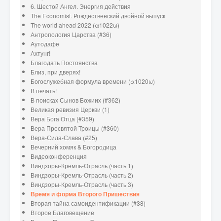
6. Шестой Ангел. Энергия действия
The Economist. Рождественский двойной выпуск
The world ahead 2022 (α1022ω)
Антропология Царства (#36)
Аутодафе
Ахтунг!
Благодать Постоянства
Близ, при дверях!
Богослужебная формула времени (α1020ω)
В печать!
В поисках Сынов Божиих (#362)
Великая ревизия Церкви (1)
Вера Бога Отца (#359)
Вера Пресвятой Троицы (#360)
Вера-Сила-Слава (#25)
Вечерний хомяк & Богородица
Видеоконференция
Виндзоры-Кремль-Отрасль (часть 1)
Виндзоры-Кремль-Отрасль (часть 2)
Виндзоры-Кремль-Отрасль (часть 3)
Время и форма Второго Пришествия
Вторая тайна самоидентификации (#38)
Второе Благовещение