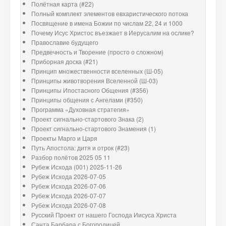
Полётная карта (#22)
Полный комплект элементов евхаристического потока
Посвящение в имена Божии по числам 22, 24 и 1000
Почему Исус Христос въезжает в Иерусалим на ослике?
Православие будущего
Предвечность и Творение (просто о сложном)
Приборная доска (#21)
Принцип множественности вселенных (Ш-05)
Принципы животворения Вселенной (Ш-03)
Принципы Ипостасного Общения (#356)
Принципы общения с Ангелами (#350)
Программа «Духовная стратегия»
Проект сигнально-стартового Знака (2)
Проект сигнально-стартового Знамения (1)
Проекты Марго и Царя
Путь Апостола: дитя и отрок (#23)
Разбор полётов 2025 05 11
Рубеж Исхода (001) 2025-11-26
Рубеж Исхода 2026-07-05
Рубеж Исхода 2026-07-06
Рубеж Исхода 2026-07-07
Рубеж Исхода 2026-07-08
Русский Проект от нашего Господа Иисуса Христа
Санта Барбара с Богородицей