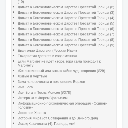
(10)
Догмат о Богочеловеческом Царстве Пресвятой Троицы (2)
Догмат о Богочеловеческом Царстве Пресвятой Троицы (3)
Догмат о Богочеловеческом Царстве Пресвятой Троицы (4)
Догмат о Богочеловеческом Царстве Пресвятой Троицы (5)
Догмат о Богочеловеческом Царстве Пресвятой Троицы (6)
Догмат о Богочеловеческом Царстве Пресвятой Троицы (7)
Догмат о Богочеловеческом Царстве Пресвятой Троицы (8)
Догмат о Богочеловеческом Царстве Пресвятой Троицы (9)
Евангелие Царствия (Русская Идея)
Евхаристия древняя и современная
Если Магомет не идёт к горе, гора сама приходит к
Магомету
Жезл железный или ключ к тайне чудотворения (#29)
Живые и мёртвые
Зима человечества и поклонение Верхов
Имя Бога
Имя Бога и Песнь Моисея (#378)
Интервью с Игорем Уральским
Информационно-психологическая операция «Осипов-
Головин»
Ипостаси Христа
История Мира (от Сотворения и до Вечного Дня)
Исход Казачества (4). Господь, жги!