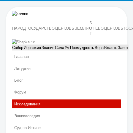
Б
НАРОД
ГОСУДАРСТВО
ЦЕРКОВЬ
ЗЕМЛЯ
О
НЕБО
ЦЕРКОВЬ
ГОС
Г
Собор
Иерархия
Знание
Сила
Ум
Премудрость
Вера
Власть
Завет
Главная
Литургия
Блог
Форум
Исследования
Энциклопедия
Суд по Истине