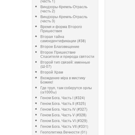
(часть 1)
Виндзоры-Кремль-Отрасль
(часть 2)
Виндзоры-Кремль-Отрасль
(часть 3)
Время и форма Второго
Пришествия
Вторая тайна
самоидентификации (#38)
Второе Благовещение
Второе Пришествие
Спасителя и природа святости
Второй тип связей: именные
(Ш-07)
Второй Храм
Вхождение мiра в мистику
Божию!
Где труп, там соберутся орлы
(α1000ω)
Геном Бога. Часть I (#324)
Геном Бога. Часть II (#325)
Геном Бога. Часть IV (#327)
Геном Бога. Часть V (#328)
Геном Бога. Часть VI (#329)
Геном Бога. Часть VII (#331)
Геополитика Вечности (01)