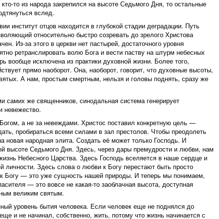
кто-то из народа закрепился на высоте Седьмого Дня, то остальные
одтянуться вслед.
ии институт отцов находится в глубокой стадии деградации. Путь
зволяющий относительно быстро созревать до зрелого Христова
чен. Из-за этого в церкви нет пастырей, достаточного уровня
тно ретранслировать волю Бога и вести паству на штурм небесных
ерь вообще исключена из практики духовной жизни. Более того,
ствует прямо наоборот. Она, наоборот, говорит, что духовные высоты,
вятых. А нам, простым смертным, нельзя и головы поднять, сразу же
ми самих же священников, синодальная система генерирует
и невежество.
Богом, а не за невеждами. Христос поставил конкретную цель —
ать, пробираться всеми силами в зал престолов. Чтобы преодолеть
а новая народная элита. Создать её может только Господь. И
ой высоте Седьмого Дня. Здесь, через дары премудрости и любви, нам
жизнь Небесного Царства. Здесь Господь вселяется в наше сердце и
й личности. Здесь слова о любви к Богу перестают быть просто
к Богу — это уже сущность нашей природы. И теперь мы понимаем,
пасителя — это вовсе не какая-то заоблачная высота, доступная
тным великим святым.
ный уровень бытия человека. Если человек еще не поднялся до
еще и не начинал, собственно, жить, потому что жизнь начинается с