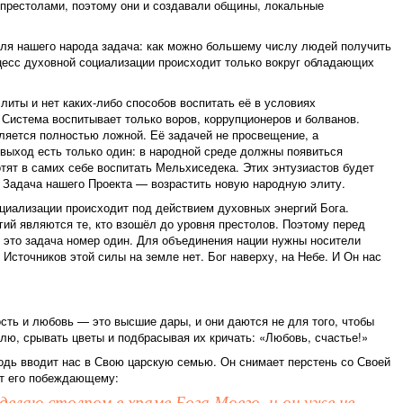
 престолами, поэтому они и создавали общины, локальные
для нашего народа задача: как можно большему числу людей получить
цесс духовной социализации происходит только вокруг обладающих
литы и нет каких-либо способов воспитать её в условиях
истема воспитывает только воров, коррупционеров и болванов.
ляется полностью ложной. Её задачей не просвещение, а
выход есть только один: в народной среде должны появиться
отят в самих себе воспитать Мельхиседека. Этих энтузиастов будет
 Задача нашего Проекта — возрастить новую народную элиту.
циализации происходит под действием духовных энергий Бога.
ий являются те, кто взошёл до уровня престолов. Поэтому перед
 это задача номер один. Для объединения нации нужны носители
 Источников этой силы на земле нет. Бог наверху, на Небе. И Он нас
сть и любовь — это высшие дары, и они даются не для того, чтобы
лю, срывать цветы и подбрасывая их кричать: «Любовь, счастье!»
дь вводит нас в Свою царскую семью. Он снимает перстень со Своей
ет его побеждающему:
лаю столпом в храме Бога Моего, и он уже не