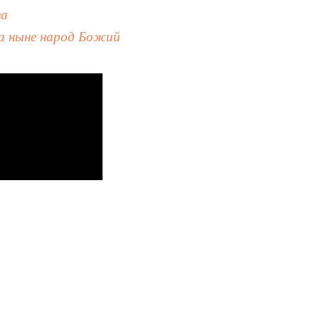
ва
 а ныне народ Божий