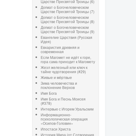
Царстве Пресвятой Троицы (6)
Догмат о Богочеловеческом
Царстве Пресвятой Троицы (7)
Догмат о Богочеловеческом
Царстве Пресвятой Троицы (8)
Догмат о Богочеловеческом
Царстве Пресвятой Троицы (9)
Евангелие Царствия (Русская
Идея)
Евхаристия древняя и
современная
Если Магомет не идёт к горе,
гора сама приходит к Магомету
Жезл железный или ключ к
тайне чудотворения (#29)
Живые и мёртвые
Зима человечества и
поклонение Верхов
Имя Бога
Имя Бога и Песнь Моисея
(#378)
Интервью с Игорем Уральским
Информационно-
психологическая операция
«Осипов-Головин»
Ипостаси Христа
История Мира (от Сотворения