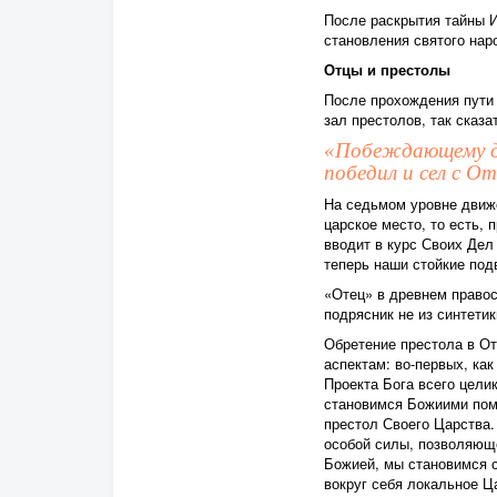
После раскрытия тайны И
становления святого нар
Отцы и престолы
После прохождения пути 
зал престолов, так сказа
«Побеждающему да
победил и сел с О
На седьмом уровне движ
царское место, то есть, 
вводит в курс Своих Дел
теперь наши стойкие под
«Отец» в древнем правос
подрясник не из синтетик
Обретение престола в От
аспектам: во-первых, ка
Проекта Бога всего цели
становимся Божиими пома
престол Своего Царства.
особой силы, позволяющ
Божией, мы становимся 
вокруг себя локальное Ц