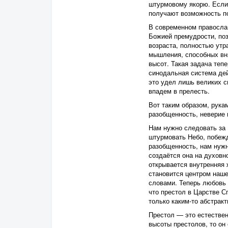
штурмовому якорю. Если 
получают возможность п
В современном православ
Божией премудрости, по
возраста, полностью утра
мышления, способных вня
высот. Такая задача теп
синодальная система дей
это удел лишь великих с
впадем в прелесть.
Вот таким образом, рука
разобщенность, неверие 
Нам нужно следовать за 
штурмовать Небо, побежд
разобщенность, нам нужн
создаётся она на духовн
открывается внутренняя 
становится центром наше
словами. Теперь любовь 
что престол в Царстве С
только каким-то абстрак
Престол — это естествен
высоты престолов, то он 