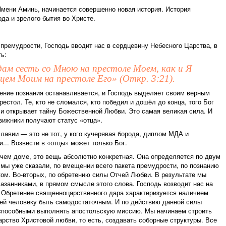
мени Аминь, начинается совершенно новая история. История
ода и зрелого бытия во Христе.
премудрости, Господь вводит нас в сердцевину Небесного Царства, в
ть:
м сесть со Мною на престоле Моем, как и Я
тцем Моим на престоле Его» (Откр. 3:21).
ение познания останавливается, и Господь выделяет своим верным
престол. Те, кто не сломался, кто победил и дошёл до конца, того Бог
 и открывает тайну Божественной Любви. Это самая великая сила. И
вижники получают статус «отца».
лавии — это не тот, у кого кучерявая борода, диплом МДА и
и... Возвести в «отцы» может только Бог.
чем доме, это вещь абсолютно конкретная. Она определяется по двум
к мы уже сказали, по вмещении всего пакета премудрости, по познанию
ком. Во-вторых, по обретению силы Отчей Любви. В результате мы
занниками, в прямом смысле этого слова. Господь возводит нас на
 Обретение священноцарственного дара характеризуется наличием
ей человеку быть самодостаточным. И по действию данной силы
способными выполнять апостольскую миссию. Мы начинаем строить
арство Христовой любви, то есть, создавать соборные структуры. Все