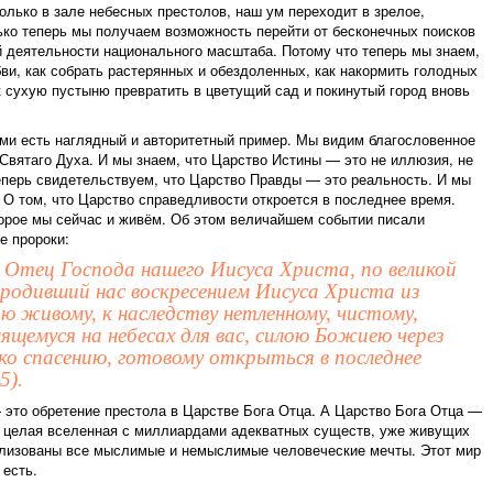
олько в зале небесных престолов, наш ум переходит в зрелое,
ько теперь мы получаем возможность перейти от бесконечных поисков
й деятельности национального масштаба. Потому что теперь мы знаем,
бви, как собрать растерянных и обездоленных, как накормить голодных
 сухую пустыню превратить в цветущий сад и покинутый город вновь
ами есть наглядный и авторитетный пример. Мы видим благословенное
 Святаго Духа. И мы знаем, что Царство Истины — это не иллюзия, не
еперь свидетельствуем, что Царство Правды — это реальность. И мы
. О том, что Царство справедливости откроется в последнее время.
торое мы сейчас и живём. Об этом величайшем событии писали
е пророки:
и Отец Господа нашего Иисуса Христа, по великой
родивший нас воскресением Иисуса Христа из
ю живому, к наследству нетленному, чистому,
нящемуся на небесах для вас, силою Божиею через
ко спасению, готовому открыться в последнее
5).
это обретение престола в Царстве Бога Отца. А Царство Бога Отца —
о целая вселенная с миллиардами адекватных существ, уже живущих
ализованы все мыслимые и немыслимые человеческие мечты. Этот мир
 есть.