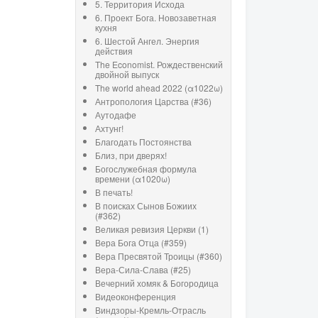
5. Территория Исхода
6. Проект Бога. Новозаветная
кухня
6. Шестой Ангел. Энергия
действия
The Economist. Рождественский
двойной выпуск
The world ahead 2022 (α1022ω)
Антропология Царства (#36)
Аутодафе
Ахтунг!
Благодать Постоянства
Близ, при дверях!
Богослужебная формула
времени (α1020ω)
В печать!
В поисках Сынов Божиих
(#362)
Великая ревизия Церкви (1)
Вера Бога Отца (#359)
Вера Пресвятой Троицы (#360)
Вера-Сила-Слава (#25)
Вечерний хомяк & Богородица
Видеоконференция
Виндзоры-Кремль-Отрасль