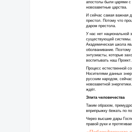
апостолы были царями с
новозаветные царства.
И сейчас самая важная 
престол. Потому что про
даром престола.
У нас нет национальной э
существующей системы. С
Академическая школа яв
оболванивание. Поэтому 
энтузиасты, которые зах
воспитывать наш Проект.
Процесс естественной со
Носителями данных энерг
русским народом, сейчас
новозаветной энергетики.
ждёт.
Элита человечества
Таким образом, премудро
вприпрыжку бежать по по
Через высшие дары Госпо
правой руки и протягива
«Побеждающего сде