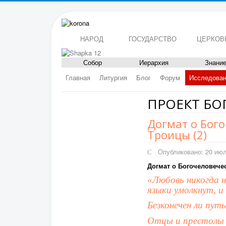
НАРОД
ГОСУДАРСТВО
ЦЕРКОВ
Собор
Иерархия
Знани
Главная
Литургия
Блог
Форум
Исследова
ПРОЕКТ БО
Догмат о Бог
Троицы (2)
Опубликовано: 20 ию
Догмат о Богочеловече
«Любовь никогда н
языки умолкнут, и 
Безконечен ли пут
Отцы и престолы