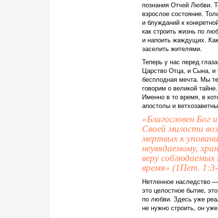
познания Отчей Любви. Т
взрослое состояние. Тол
и блужданий к конкретно
как строить жизнь по лю
и напоить жаждущих. Как
заселить жителями.
Теперь у нас перед глаз
Царство Отца, и Сына, и
бесплодная мечта. Мы т
говорим о великой тайне
Именно в то время, в ко
апостолы и ветхозаветны
«Благословен Бог 
Своей милости воз
мертвых к уповани
неувядаемому, хра
веру соблюдаемых 
время» (1Пет. 1:3-
Нетленное наследство — 
это целостное бытие, эт
по любви. Здесь уже ре
не нужно строить, он уже