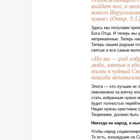
выйдет вон; и нап
нового Иерусалима
новое» (Откр. 3:12
Здесь мы получаем проп
Бога Отца. И теперь мы 
неприкаянные. Теперь на
Теперь нашим родным от
святые и все самые вели
«Но вы — род избр
люди, взятые в уд
тьмы в чудный Сво
некогда непомилов
Элита — это лучшие из л
невозможно за взятку ил
стать избранным нужно м
будет полностью перейти 
Нации нужны христиане 
Творением, должен быть 
Некогда не народ, а ны
Чтобы народ социализир
То есть, взошедшие на С