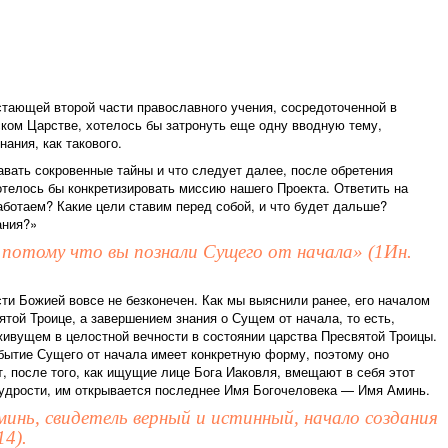
тающей второй части православного учения, сосредоточенной в
ком Царстве, хотелось бы затронуть еще одну вводную тему,
ания, как такового.
авать сокровенные тайны и что следует далее, после обретения
отелось бы конкретизировать миссию нашего Проекта. Ответить на
аботаем? Какие цели ставим перед собой, и что будет дальше?
ания?»
потому что вы познали Сущего от начала» (1Ин.
ти Божией вовсе не безконечен. Как мы выяснили ранее, его началом
ятой Троице, а завершением знания о Сущем от начала, то есть,
живущем в целостной вечности в состоянии царства Пресвятой Троицы.
 бытие Сущего от начала имеет конкретную форму, поэтому оно
т, после того, как ищущие лице Бога Иаковля, вмещают в себя этот
удрости, им открывается последнее Имя Богочеловека — Имя Аминь.
нь, свидетель верный и истинный, начало создания
4).