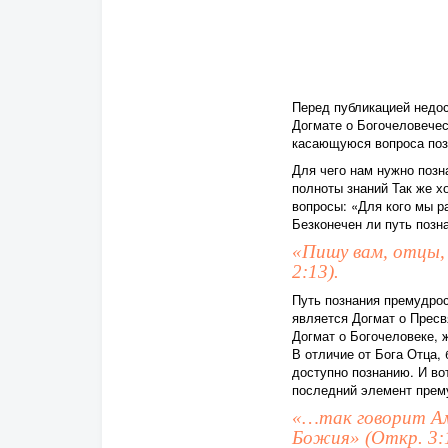
Перед публикацией недос
Догмате о Богочеловечес
касающуюся вопроса позн
Для чего нам нужно позн
полноты знаний Так же х
вопросы: «Для кого мы р
Безконечен ли путь позн
«Пишу вам, отцы, 
2:13).
Путь познания премудрос
является Догмат о Пресв
Догмат о Богочеловеке, 
В отличие от Бога Отца,
доступно познанию. И во
последний элемент прем
«…так говорит Ами
Божия» (Откр. 3:1