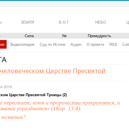
Ь
ЗЕМЛЯ
Б О Г
НЕБО
Ц
е
Сила
Ум
Премудрость
ния
Энциклопедия
Суд по Истине
Аудио
О проекте
RSS
Соб
ГА
очеловеческом Царстве Пресвятой
ля 2016
ском Царстве Пресвятой Троицы (2)
е перестает, хотя и пророчества прекратятся, и
знание упразднится» (1Кор. 13:8).
ь познания?