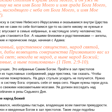
ишу на нем имя Бога Моего и имя града Бога Моего,
, нисходящего с неба от Бога Моего, и имя Мое
).
иску в системе Небесного Иерусалима и оказываемся внутри Царства
уже не сами по себе болтаемся где-то на свете никому не нужные и
с впускают в семью избранных, в настоящую элиту человечества.
цом становится Бог. А нашими близкими и родственниками — ангелы,
кие и героические люди, начиная с Адама:
анный, царственное священство, народ святой,
ел, дабы возвещать совершенства Призвавшего вас из
й свет; некогда не народ, а ныне народ Божий;
анные, а ныне помилованы» (1 Пет. 2:9-10).
учших. Это избранные Самим Богом. Пройти в зал престолов
и из тщеславных соображений, ради престижа, так сказать. Чтобы
ногим пожертвовать. На двух стульях усидеть не получится. Нужно
в систему Бога: отрезать себя от мира сего. Нации нужны герои духа.
со свежими новозаветными мозгами. Ум должен восседать над
облачен в ризы Седьмого Дня.
не народ Божий
овался, необходимы пастыри, владеющие всем пакетом премудрости.
ион и введенные Богом в зал престолов. Такие люди подобны