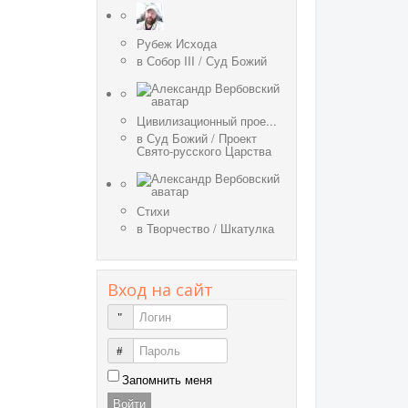
Рубеж Исхода
в
Собор III
/
Суд Божий
Цивилизационный прое...
в
Суд Божий
/
Проект
Свято-русского Царства
Стихи
в
Творчество
/
Шкатулка
Вход на сайт
Логин
Пароль
Запомнить меня
Войти