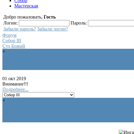
Собор
Мастерская
Добро пожаловать,
Гость
Логин:
Пароль:
Забыли пароль?
Забыли логин?
Форум
Собор III
Суд Божий
×
Регистрация на форуме
01 окт 2019
Внимание!!!
Подробнее...
×
Суд Божий