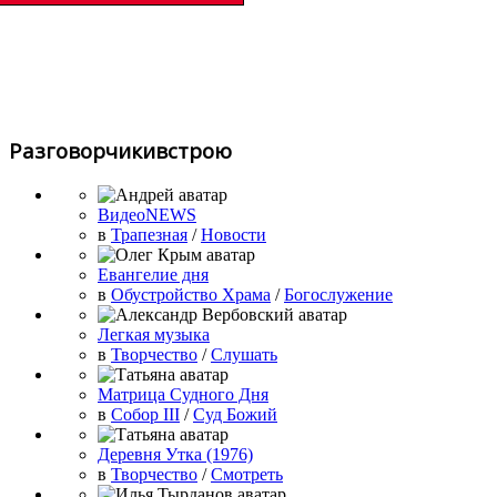
Разговорчикивстрою
ВидеоNEWS
в
Трапезная
/
Новости
Евангелие дня
в
Обустройство Храма
/
Богослужение
Легкая музыка
в
Творчество
/
Слушать
Матрица Судного Дня
в
Собор III
/
Суд Божий
Деревня Утка (1976)
в
Творчество
/
Смотреть