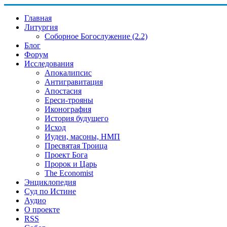
Главная
Литургия
Соборное Богослужение (2.2)
Блог
Форум
Исследования
Апокалипсис
Антигравитация
Апостасия
Ереси-трояны
Иконография
История будущего
Исход
Иудеи, масоны, НМП
Пресвятая Троица
Проект Бога
Пророк и Царь
The Economist
Энциклопедия
Суд по Истине
Аудио
О проекте
RSS