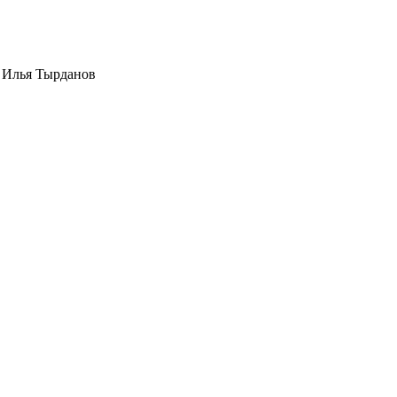
т
Илья Тырданов