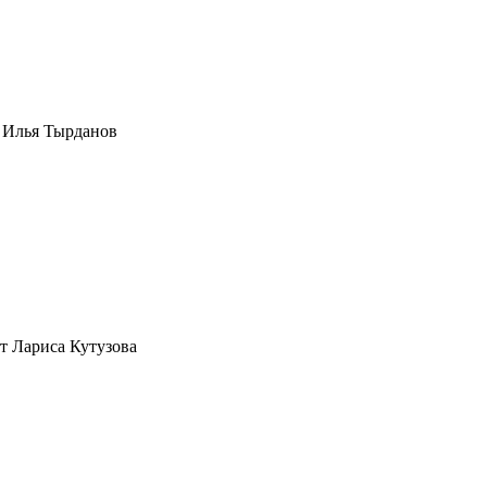
т
Илья Тырданов
т
Лариса Кутузова