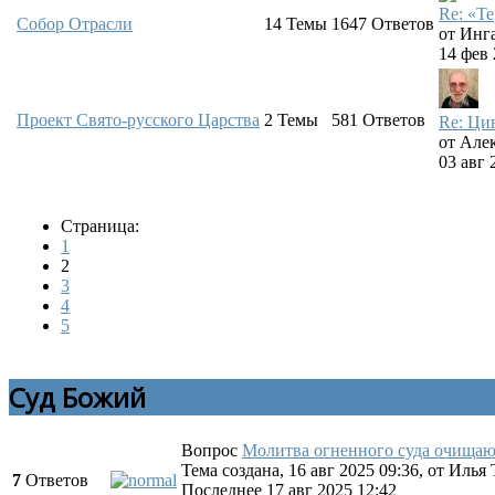
Re: «Т
Собор Отрасли
14
Темы
1647
Ответов
от
Инг
14 фев 
Проект Свято-русского Царства
2
Темы
581
Ответов
Re: Ци
от
Але
03 авг 
Страница:
1
2
3
4
5
Суд Божий
Вопрос
Молитва огненного суда очища
Тема создана, 16 авг 2025 09:36, от
Илья 
7
Ответов
Последнее 17 авг 2025 12:42