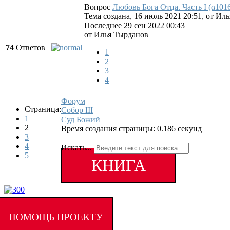
Вопрос
Любовь Бога Отца. Часть I (α101
Тема создана, 16 июль 2021 20:51, от
Иль
Последнее 29 сен 2022 00:43
от
Илья Тырданов
74
Ответов
1
2
3
4
Форум
Страница:
Собор III
1
Суд Божий
2
Время создания страницы: 0.186 секунд
3
4
Искать...
5
КНИГА
ПОМОЩЬ ПРОЕКТУ