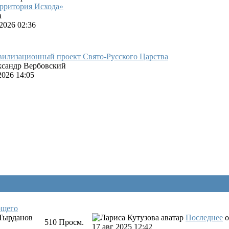
ерритория Исхода»
а
2026 02:36
вилизационный проект Свято-Русского Царства
ксандр Вербовский
2026 14:05
ющего
Тырданов
Последнее
о
510
Просм.
17 авг 2025 12:42