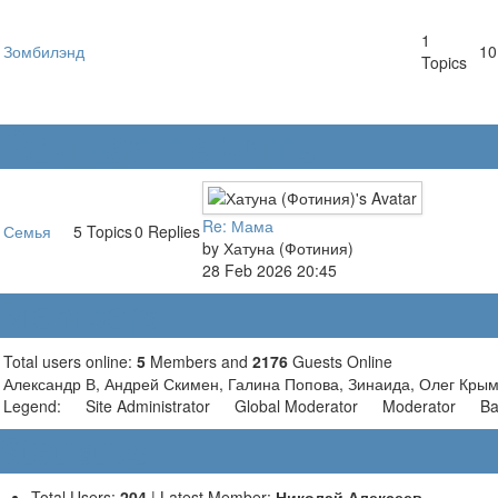
1
Зомбилэнд
10
Topics
Вечная память
Re: Мама
Семья
5
Topics
0
Replies
by
Хатуна (Фотиния)
28 Feb 2026 20:45
Members
Total users online:
5
Members and
2176
Guests Online
Александр В
,
Андрей Скимен
,
Галина Попова
,
Зинаида
,
Олег Кры
Legend:
Site Administrator
Global Moderator
Moderator
Ba
Statistics
Total Users:
204
|
Latest Member:
Николай Алексеев