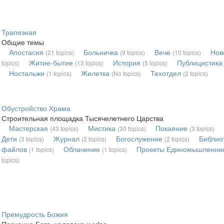
Трапезная
Общие темы
Апостасия
Больничка
Вече
Нов
(21 topics)
(9 topics)
(10 topics)
Житие-бытие
История
Публицистика
topics)
(13 topics)
(5 topics)
Ностальжи
Жилетка
Техотдел
(1 topics)
(No topics)
(2 topics)
Обустройство Храма
Строительная площадка Тысячелетнего Царства
Мастерская
Мистика
Покаяние
(43 topics)
(30 topics)
(3 topics)
Дети
Журнал
Богослужение
Библио
(3 topics)
(2 topics)
(2 topics)
файлов
Облачение
Проекты Единомышленни
(1 topics)
(1 topics)
topics)
Премудрость Божия
Познание Бога, человека и мiра