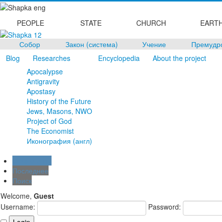
PEOPLE
STATE
CHURCH
EART
Собор
Закон (система)
Учение
Премудр
Blog
Researches
Encyclopedia
About the project
Apocalypse
Antigravity
Apostasy
History of the Future
Jews, Masons, NWO
Project of God
The Economist
Иконография (англ)
Оглавление
Последнее
Поиск
Welcome,
Guest
Username:
Password: