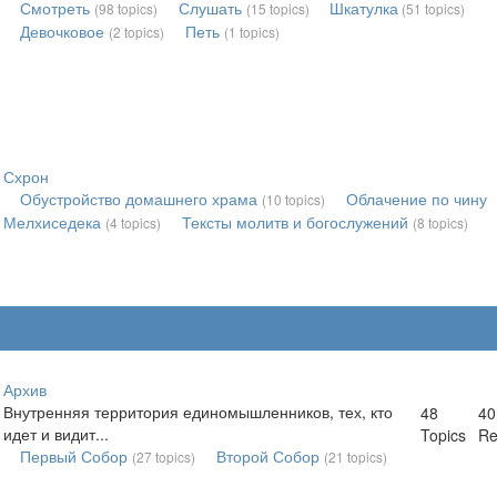
Смотреть
Слушать
Шкатулка
(98 topics)
(15 topics)
(51 topics)
Девочковое
Петь
(2 topics)
(1 topics)
Схрон
Обустройство домашнего храма
Облачение по чину
(10 topics)
Мелхиседека
Тексты молитв и богослужений
(4 topics)
(8 topics)
Ветхое
Архив
Внутренняя территория единомышленников, тех, кто
48
40
идет и видит...
Topics
Re
Первый Собор
Второй Собор
(27 topics)
(21 topics)