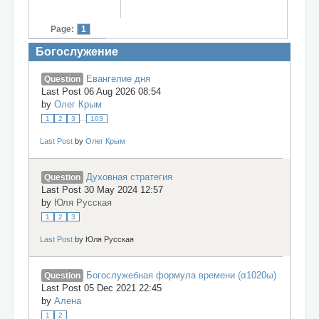
Page:
1
Богослужение
Евангелие дня
Question
Last Post 06 Aug 2026 08:54
by
Олег Крым
1
2
3
...
103
Last Post
by
Олег Крым
Духовная стратегия
Question
Last Post 30 May 2024 12:57
by
Юля Русская
1
2
3
Last Post
by
Юля Русская
Богослужебная формула времени (α1020ω)
Question
Last Post 05 Dec 2021 22:45
by
Алена
1
2