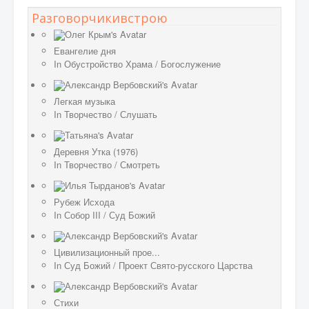
Разговорчикивстрою
Евангелие дня
In
Обустройство Храма
/
Богослужение
Легкая музыка
In
Творчество
/
Слушать
Деревня Утка (1976)
In
Творчество
/
Смотреть
Рубеж Исхода
In
Собор III
/
Суд Божий
Цивилизационный прое...
In
Суд Божий
/
Проект Свято-русского Царства
Стихи