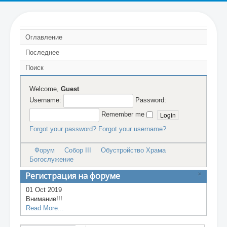
Оглавление
PEOPLE
STATE
CHURCH
Последнее
Поиск
Welcome,
Guest
Собор
Закон (система)
Учение
Пр
Username:
Password:
Blog
Remember me
Researches
Forgot your password?
Forgot your username?
Encyclopedia
Форум
Собор III
Обустройство Храма
Богослужение
About the project
Регистрация на форуме
×
01 Oct 2019
Внимание!!!
Read More...