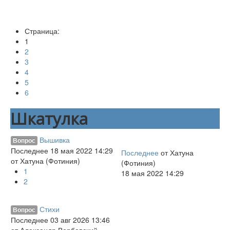
Пророк и Царь
The Economist
Страница:
Энциклопедия
1
Суд по Истине
2
3
Аудио
4
5
О проекте
6
RSS
Шкатулка
Собор
Мастерская
Вышивка
Вопрос
Последнее 18 мая 2022 14:29
Последнее
от
Хатуна
от
Хатуна (Фотиния)
(Фотиния)
1
18 мая 2022 14:29
2
Стихи
Вопрос
Последнее 03 авг 2026 13:46