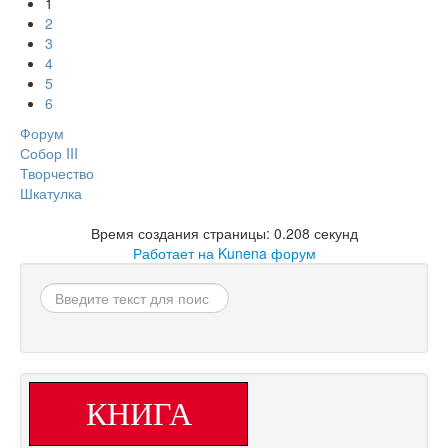
1
2
3
4
5
6
Форум
Собор III
Творчество
Шкатулка
Время создания страницы: 0.208 секунд
Работает на
Kunena форум
Искать...
КНИГА