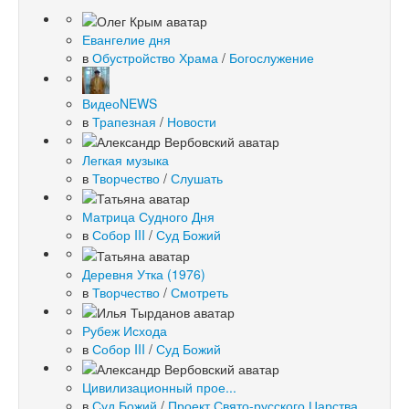
Евангелие дня
в
Обустройство Храма
/
Богослужение
ВидеоNEWS
в
Трапезная
/
Новости
Легкая музыка
в
Творчество
/
Слушать
Матрица Судного Дня
в
Собор III
/
Суд Божий
Деревня Утка (1976)
в
Творчество
/
Смотреть
Рубеж Исхода
в
Собор III
/
Суд Божий
Цивилизационный прое...
в
Суд Божий
/
Проект Свято-русского Царства