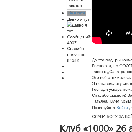
Не в сети
Давно я тут
Сообщений:
4007
Спасибо
получено:
Да это пид- ры конч
84582
Роснефти, по ООО"Т
также к ,,Сахатранс
Это всё отнималось
Я ненавижу эту сист
Господи ускорь пожа
Спасибо сказали:
Ва
Татьяна
,
Олег Крым
Пожалуйста
Войти
,
СЛАВА БОГУ ЗА ВСЁ!
Клуб «1000»
26 