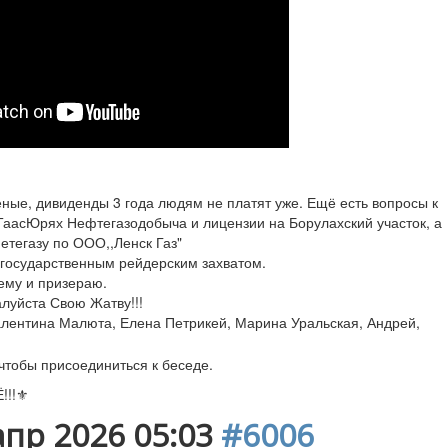
еные, дивиденды 3 года людям не платят уже. Ещё есть вопросы к
аасЮрях Нефтегазодобыча и лицензии на Борулахский участок, а
нетегазу по ООО,,Ленск Газ"
 государственным рейдерским захватом.
ему и призераю.
луйста Свою Жатву!!!
лентина Малюта
,
Елена Петрикей
,
Марина Уральская
,
Андрей
,
 чтобы присоединиться к беседе.
!!⚜️
апр 2026 05:03
#6006