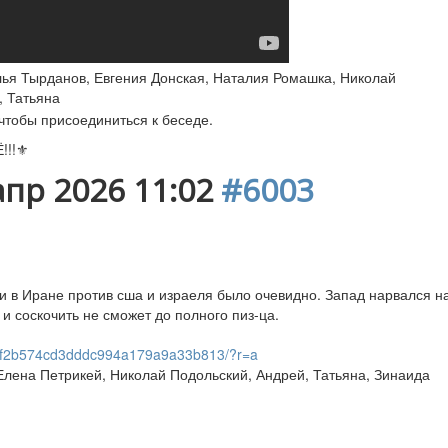
ья Тырданов
,
Евгения Донская
,
Наталия Ромашка
,
Николай
,
Татьяна
 чтобы присоединиться к беседе.
!!⚜️
апр 2026 11:02
#6003
и в Иране против сша и израеля было очевидно. Запад нарвался н
и соскочить не сможет до полного пиз-ца.
32f2b574cd3dddc994a179a9a33b813/?r=a
Елена Петрикей
,
Николай Подольский
,
Андрей
,
Татьяна
,
Зинаида