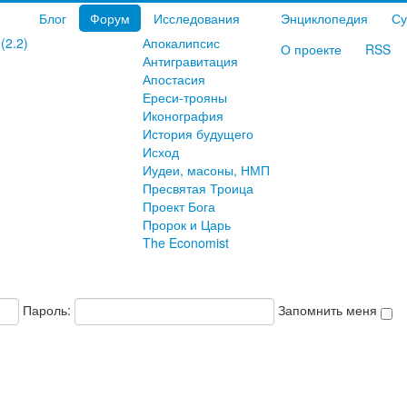
Блог
Форум
Исследования
Энциклопедия
Су
(2.2)
Апокалипсис
О проекте
RSS
Антигравитация
Апостасия
Ереси-трояны
Иконография
История будущего
Исход
Иудеи, масоны, НМП
Пресвятая Троица
Проект Бога
Пророк и Царь
The Economist
Пароль:
Запомнить меня