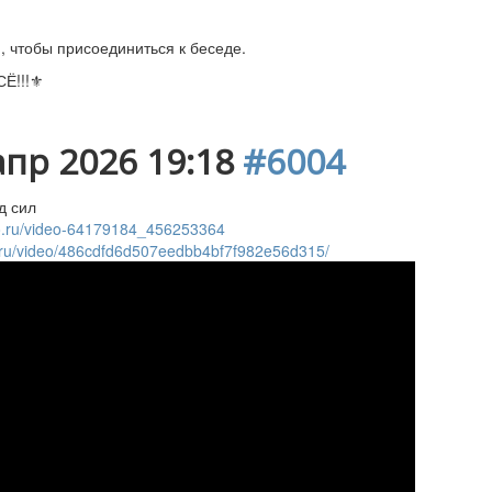
, чтобы присоединиться к беседе.
Ё!!!⚜️
апр 2026 19:18
#6004
д сил
o.ru/video-64179184_456253364
.ru/video/486cdfd6d507eedbb4bf7f982e56d315/