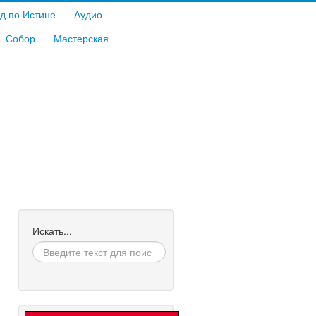
д по Истине
Аудио
Собор
Мастерская
Искать...