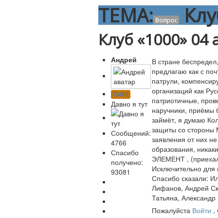
ТЕМА:
Клу
Вопрос
Клуб «1000»
04 
Андрей
В стране беспредел,
предлагаю как с поч
патрули, компенсир
организаций как Ру
Ушел
патриотичные, пров
Давно я тут
наручники, приёмы 
займёт, я думаю Кол
защиты со стороны М
Сообщений:
заявления от них не
4766
образования, никаки
Спасибо
ЭЛЕМЕНТ , (приехал
получено:
Исключительно для 
93081
Спасибо сказали:
Ил
Лифанов
,
Андрей С
Татьяна
,
Александр
Пожалуйста
Войти
,