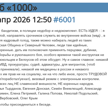
б «1000»
апр 2026 12:50
#6001
 бандитизм, в полиции недобор и недокомплект. ЕСТЬ ИДЕЯ - : я
той, направлять срочников служить во внутренние войска (мвд) , в
уя кадровый голод, также можно набирать людей из таких
сская Община и Северный Человек, люди там идейные,
еренные. дать им полномочия применять перцовки, дубинки,
борьбы и рукопашного боя, особого времени такой инструктаж не
окольцев и Белоусов об этом обсудят. Ну и самое главное: никако
ВД, прокуратуры, судей, адвакатуры, для мигрантов, (чтоб
 принемали), никакой им медицины в россии и никакого
х им прав ни на социалку, ни на что либо иное, просто ТРУДОВОЙ
/поработал/уехал), визовый режим с электронным контролем.
всех лиц НЕ славянской внешности, НЕ коренных народов.
ья Тырданов
,
Евгения Донская
,
Семён Внемлющий
,
Александр
кимен
,
Елена Петрикей
,
Галина Попова
,
Николай Подольский
,
 Вербовский
,
Олег Крым
 чтобы присоединиться к беседе.