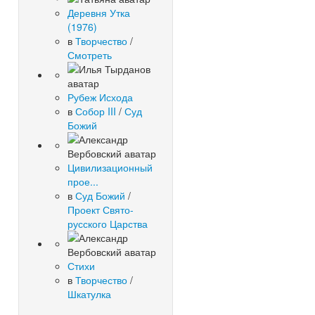
Деревня Утка
(1976)
в
Творчество
/
Смотреть
Рубеж Исхода
в
Собор III
/
Суд
Божий
Цивилизационный
прое...
в
Суд Божий
/
Проект Свято-
русского Царства
Стихи
в
Творчество
/
Шкатулка