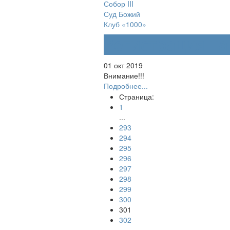
Собор III
Суд Божий
Клуб «1000»
Регистрация на
01 окт 2019
Внимание!!!
Подробнее...
Страница:
1
...
293
294
295
296
297
298
299
300
301
302