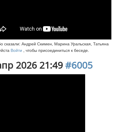
о сказали:
Андрей Скимен
,
Марина Уральская
,
Татьяна
уйста
Войти
, чтобы присоединиться к беседе.
апр 2026 21:49
#6005