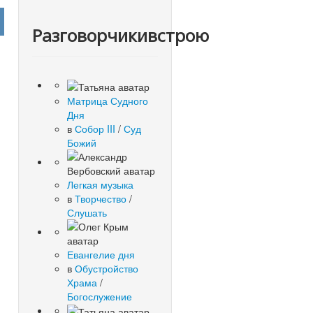
Разговорчикивстрою
Матрица Судного
Дня
в
Собор III
/
Суд
Божий
й
Легкая музыка
в
Творчество
/
Слушать
Евангелие дня
в
Обустройство
Храма
/
Богослужение