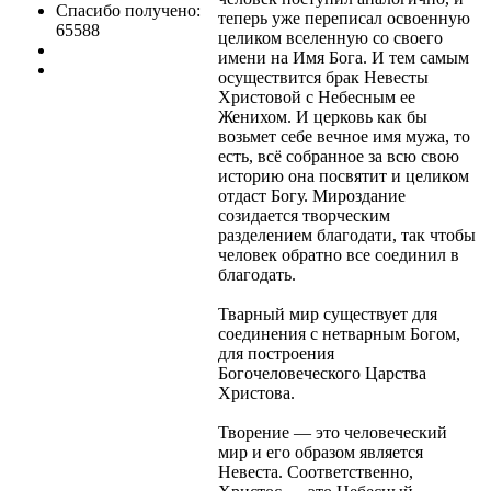
Спасибо получено:
теперь уже переписал освоенную
65588
целиком вселенную со своего
имени на Имя Бога. И тем самым
осуществится брак Невесты
Христовой с Небесным ее
Женихом. И церковь как бы
возьмет себе вечное имя мужа, то
есть, всё собранное за всю свою
историю она посвятит и целиком
отдаст Богу. Мироздание
созидается творческим
разделением благодати, так чтобы
человек обратно все соединил в
благодать.
Тварный мир существует для
соединения с нетварным Богом,
для построения
Богочеловеческого Царства
Христова.
Творение — это человеческий
мир и его образом является
Невеста. Соответственно,