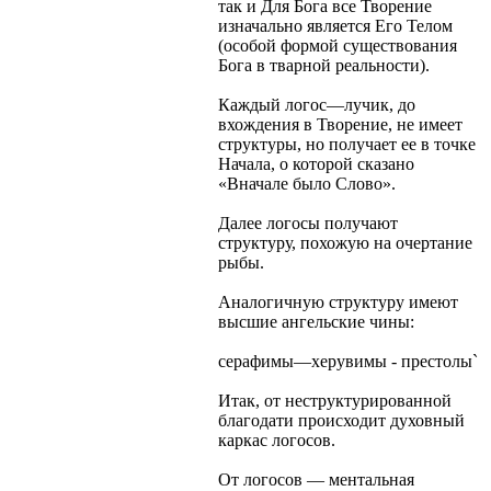
так и Для Бога все Творение
изначально является Его Телом
(особой формой существования
Бога в тварной реальности).
Каждый логос—лучик, до
вхождения в Творение, не имеет
структуры, но получает ее в точке
Начала, о которой сказано
«Вначале было Слово».
Далее логосы получают
структуру, похожую на очертание
рыбы.
Аналогичную структуру имеют
высшие ангельские чины:
серафимы—херувимы - престолы`
Итак, от неструктурированной
благодати происходит духовный
каркас логосов.
От логосов — ментальная