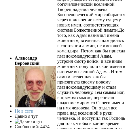
богочеловеческой вселенной
Творец наделил человека.
Богочеловеческий мир собирается
через присвоение всему сущему
новых имен, соответствующих
системе Божественной памяти.До
того, как Адам назначил имена
животным, вселенная находилась
в состоянии армии, не имеющей
командира. Потом как бы приехал
главнокомандующий Адам,
Александр
устроил смотр войск, и все виды
Вербовский
животных получили свои имена в
системе вселенной Адама. И тем
самым вселенная как бы
присягнула своему новому
главнокомандующему и стала
служить человеку. Тем самым Бог,
в прямом смысле, переписал
владение миром со Своего имени
на имя человека. Он отдал все
Не в сети
права над вселенной в руки
Давно я тут
человека. И поступил так Господь
для того, чтобы в конце времен
Сообщений: 4474
человек поступил аналогично, и