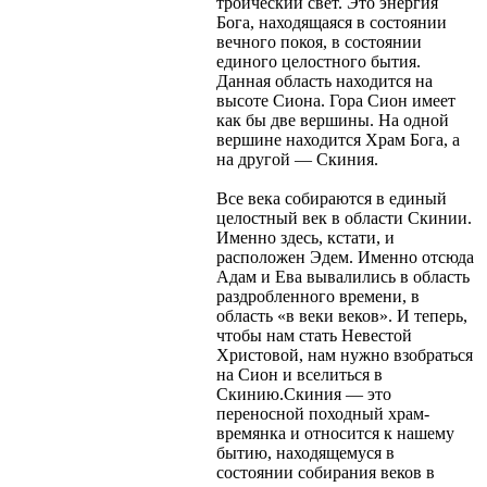
троический свет. Это энергия
Бога, находящаяся в состоянии
вечного покоя, в состоянии
единого целостного бытия.
Данная область находится на
высоте Сиона. Гора Сион имеет
как бы две вершины. На одной
вершине находится Храм Бога, а
на другой — Скиния.
Все века собираются в единый
целостный век в области Скинии.
Именно здесь, кстати, и
расположен Эдем. Именно отсюда
Адам и Ева вывалились в область
раздробленного времени, в
область «в веки веков». И теперь,
чтобы нам стать Невестой
Христовой, нам нужно взобраться
на Сион и вселиться в
Скинию.Скиния — это
переносной походный храм-
времянка и относится к нашему
бытию, находящемуся в
состоянии собирания веков в