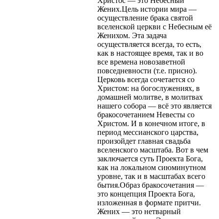
Христос — это Небесный
Жених.Цель истории мира —
осуществление брака святой
вселенской церкви с Небесным её
Женихом. Эта задача
осуществляется всегда, то есть,
как в настоящее время, так и во
все времена новозаветной
повседневности (т.е. присно).
Церковь всегда сочетается со
Христом: на богослужениях, в
домашней молитве, в молитвах
нашего собора — всё это является
бракосочетанием Невесты со
Христом. И в конечном итоге, в
период мессианского царства,
произойдет главная свадьба
вселенского масштаба. Вот в чем
заключается суть Проекта Бога,
как на локальном сиюминутном
уровне, так и в масштабах всего
бытия.Образ бракосочетания —
это концепция Проекта Бога,
изложенная в формате притчи.
Жених — это нетварный