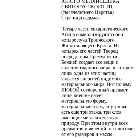
ЮНОГО МЕЛХИСЕДЕКА
СВЯТОРУССКОГО ТЦ
(тысячелетнего Царства)
Страница седьмая
Четыре части евхаристического
Агнца символизируют собой
четыре луча Троического
Животворящего Креста. Из
четырех его частей Творец
посредством Премудрости
Божией создает все вещи и
явления тварного мира, в котором
лишь одна из этих частиц
является энергией видимого
материального мира. Вот почему
ЛЮБОЙ сотворенный предмет
лишь внешне имеет
материальную форму,
материальный этаж, внутри же
есть еще три этажа, три слоя,
имеющие метафизическую
природу. При этом внутри всех
предметов и явлений, независимо
от его размеров и массы,