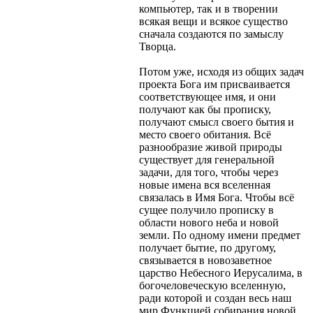
компьютер, так и в творении
всякая вещи и всякое существо
сначала создаются по замыслу
Творца.
Потом уже, исходя из общих задач
проекта Бога им присваивается
соответствующее имя, и они
получают как бы прописку,
получают смысл своего бытия и
место своего обитания. Всё
разнообразие живой природы
существует для генеральной
задачи, для того, чтобы через
новые имена вся вселенная
связалась в Имя Бога. Чтобы всё
сущее получило прописку в
области нового неба и новой
земли. По одному имени предмет
получает бытие, по другому,
связывается в новозаветное
царство Небесного Иерусалима, в
богочеловеческую вселенную,
ради которой и создан весь наш
мир.Функцией собирания новой