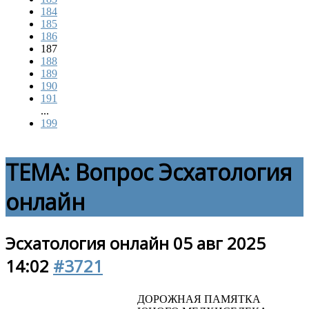
184
185
186
187
188
189
190
191
...
199
ТЕМА:
Вопрос
Эсхатология
онлайн
Эсхатология онлайн
05 авг 2025
14:02
#3721
ДОРОЖНАЯ ПАМЯТКА