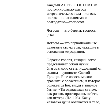
Каждый АНГЕЛ СОСТОИТ из
постоянно движущегося
энергетического тела—логоса,
постоянно наполняемого
благодатью—тропосом.
Логосы — это берега, тропосы —
река
Логосы — это первоначальные
духовные структуры, лежащие в
основании мироздания.
Образно говоря, каждый логос
представляет собой лучик
благодатного света, исходящий от
солнца—сущности Святой
Троицы. Еще логосы можно
сравнить с облачением, в которое
облекается Бог, входя в тварное
бытие. «Ты одеваешься светом,
как ризою, простираешь небеса,
как шатер» (Пс. 103). Как у
человека душа облекается в тело,