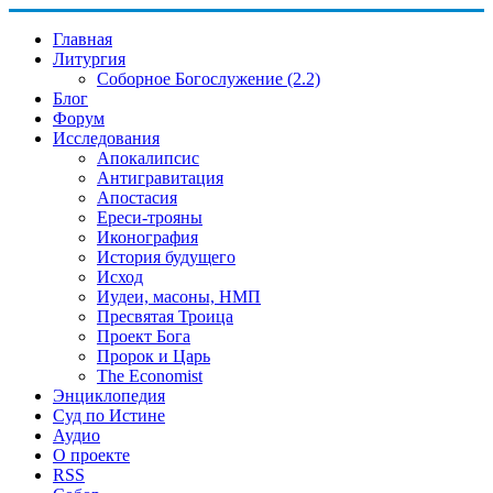
Главная
Литургия
Соборное Богослужение (2.2)
Блог
Форум
Исследования
Апокалипсис
Антигравитация
Апостасия
Ереси-трояны
Иконография
История будущего
Исход
Иудеи, масоны, НМП
Пресвятая Троица
Проект Бога
Пророк и Царь
The Economist
Энциклопедия
Суд по Истине
Аудио
О проекте
RSS