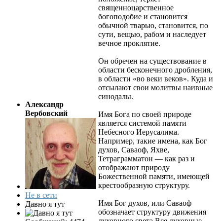
священноцарственное
богоподобие и становится
обычной тварью, становится, по
сути, вещью, рабом и наследует
вечное проклятие.
Он обречен на существование в
области бесконечного дробления,
в области «во веки веков». Куда и
отсылают свои молитвы наивные
синодалы.
Александр
Вербовский
Имя Бога по своей природе
является системой памяти
Небесного Иерусалима.
Например, такие имена, как Бог
духов, Саваоф, Яхве,
Тетраграмматон — как раз и
отображают природу
Божественной памяти, имеющей
крестообразную структуру.
Не в сети
Имя Бог духов, или Саваоф
Давно я тут
обозначает структуру движения
духовного света.Все духовные