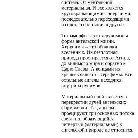
система. От ментальной —
материальная. И все является
круговращающимися энергиями,
последовательно переходящими
из одного состояния в другое.
Тетраморфы -- это херувимская
форма ангельской жизни.
Херувимы -- это оболочки
вселенных. Их безплотная
природа простирается от Агнца,
до видимого мира и обратно к
Царю Славы. А концами их
крыльев являются серафимы. Все
остальные ангелы находятся
внутри херувимов.
Материальный слой является в
перекрестии лучей ангельских
форм жизни. Т.е., ангелы
проецируют три основных потока
света, но, образующийся
четвертый (материальный) к
ангельской природе не относится.