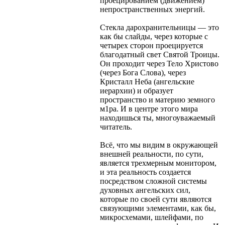
проецированием (движением)
непространственных энергий.
Стекла дарохранительницы — это
как бы слайды, через которые с
четырех сторон проецируется
благодатный свет Святой Троицы.
Он проходит через Тело Христово
(через Бога Слова), через
Кристалл Неба (ангельские
иерархии) и образует
пространство и материю земного
м1ра. И в центре этого мира
находишься ты, многоуважаемый
читатель.
Всё, что мы видим в окружающей
внешней реальности, по сути,
является трехмерным монитором,
и эта реальность создается
посредством сложной системы
духовных ангельских сил,
которые по своей сути являются
связующими элементами, как бы,
микросхемами, шлейфами, по